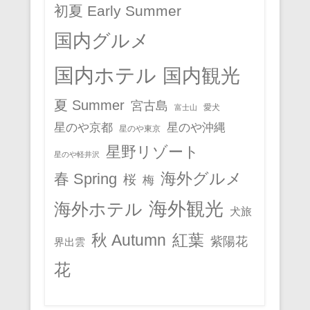
初夏 Early Summer
国内グルメ
国内ホテル
国内観光
夏 Summer
宮古島
愛犬
富士山
星のや京都
星のや沖縄
星のや東京
星野リゾート
星のや軽井沢
春 Spring
海外グルメ
桜
梅
海外観光
海外ホテル
犬旅
秋 Autumn
紅葉
紫陽花
界出雲
花