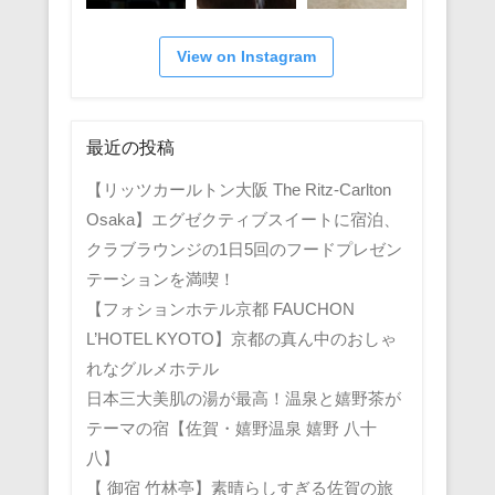
View on Instagram
最近の投稿
【リッツカールトン大阪 The Ritz-Carlton
Osaka】エグゼクティブスイートに宿泊、
クラブラウンジの1日5回のフードプレゼン
テーションを満喫！
【フォションホテル京都 FAUCHON
L’HOTEL KYOTO】京都の真ん中のおしゃ
れなグルメホテル
日本三大美肌の湯が最高！温泉と嬉野茶が
テーマの宿【佐賀・嬉野温泉 嬉野 八十
八】
【 御宿 竹林亭】素晴らしすぎる佐賀の旅