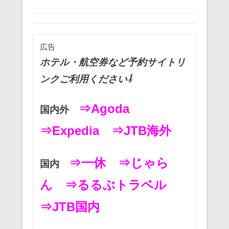
c
tt
ail
er
e
e
e
er
e
n
b
st
a
広告
o
ホテル・航空券など予約サイトリ
o
ンクご利用ください⇩
k
⇒Agoda
国内外
⇒Expedia
⇒JTB海外
⇒一休
⇒じゃら
国内
ん
⇒るるぶトラベル
⇒JTB国内