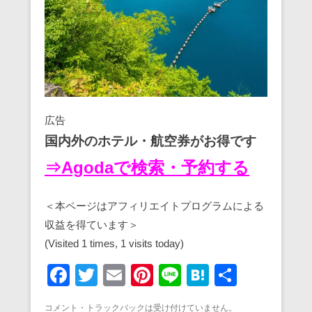
広告
国内外のホテル・航空券がお得です
⇒Agodaで検索・予約する
＜本ページはアフィリエイトプログラムによる
収益を得ています＞
(Visited 1 times, 1 visits today)
F
T
E
Pi
Li
H
共
a
wi
m
nt
n
at
有
コメント・トラックバックは受け付けていません。