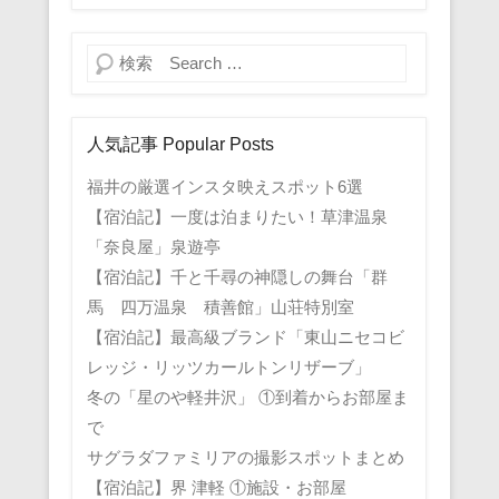
検索
人気記事 Popular Posts
福井の厳選インスタ映えスポット6選
【宿泊記】一度は泊まりたい！草津温泉
「奈良屋」泉遊亭
【宿泊記】千と千尋の神隠しの舞台「群
馬 四万温泉 積善館」山荘特別室
【宿泊記】最高級ブランド「東山ニセコビ
レッジ・リッツカールトンリザーブ」
冬の「星のや軽井沢」 ①到着からお部屋ま
で
サグラダファミリアの撮影スポットまとめ
【宿泊記】界 津軽 ①施設・お部屋