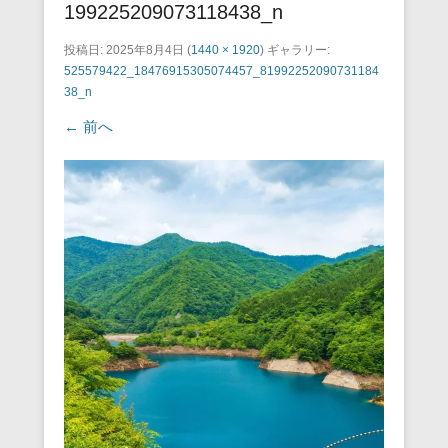
199225209073118438_n
投稿日:
2025年8月4日
(
1440 × 1920
) ギャラリー:
525579422_18476915305074457_81992252090731184
38_n
← 前へ