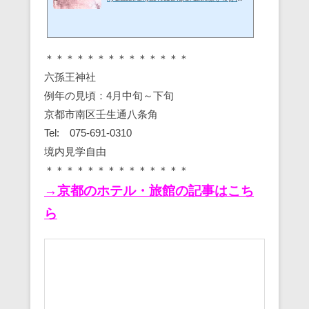
王神社 Rokusonno Jinja伏見港 Fushimi Port伏見桃山城 Fu
shimi Momoyama Castle東寺 To-ji京都の桜で一度は見て
おかなければならない名所です。大きな八重紅枝垂桜
「不二桜」は、2006年に植樹されたもの。ソメイヨシノ
＊＊＊＊＊＊＊＊＊＊＊＊＊＊
もたくさん咲いています。ライトアップも美しく大人気
です。 ＊＊＊＊＊＊＊＊＊＊＊＊＊＊東寺（教王護国
六孫王神社
寺）見頃：4月上旬京都市南区九条町1番地Tel: 075-691-33
例年の見頃：4月中旬～下旬
25開門時間：午前5時～午後5時ライ...
京都市南区壬生通八条角
Tel: 075-691-0310
境内見学自由
＊＊＊＊＊＊＊＊＊＊＊＊＊＊
→京都のホテル・旅館の記事はこち
ら