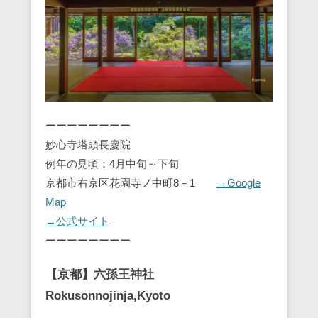
ーーーーーーーー
妙心寺塔頭長慶院
例年の見頃：4月中旬～下旬
京都市右京区花園寺ノ中町8－1
→Google
Map
→公式サイト
ーーーーーーーー
【京都】六孫王神社
Rokusonnojinja,Kyoto