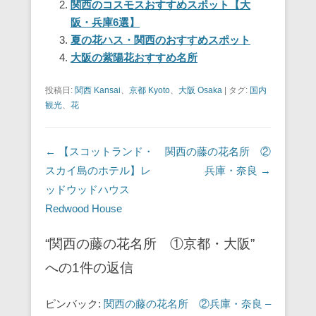
関西のコスモスおすすめスポット【大
b
st
a
阪・兵庫6選】
o
夏の花ハス・関西のおすすめスポット
o
大阪の紫陽花おすすめ名所
k
投稿日:
関西 Kansai
、
京都 Kyoto
、
大阪 Osaka
|
タグ:
国内
観光
、
花
投稿ナビゲーション
←
【スコットランド・
関西の藤の花名所 ②
スカイ島のホテル】レ
兵庫・奈良
→
ッドウッドハウス
Redwood House
“関西の藤の花名所 ①京都・大阪”
への1件の返信
ピンバック:
関西の藤の花名所 ②兵庫・奈良 –