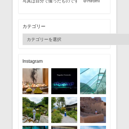
写真は自分で撮ったものです ＠Hiromi
カテゴリー
カ
テ
ゴ
リ
Instagram
ー