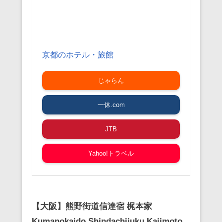
京都のホテル・旅館
じゃらん
一休.com
JTB
Yahoo!トラベル
【大阪】熊野街道信達宿 梶本家
Kumanokaido Shindachijuku Kajimoto