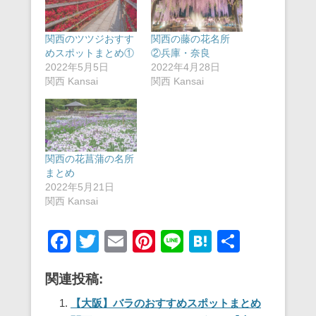
関西のツツジおすす
関西の藤の花名所
めスポットまとめ①
②兵庫・奈良
2022年5月5日
2022年4月28日
関西 Kansai
関西 Kansai
関西の花菖蒲の名所
まとめ
2022年5月21日
関西 Kansai
F
T
E
Pi
Li
H
共
a
wi
m
nt
n
at
有
関連投稿:
c
tt
ail
er
e
e
e
er
e
n
【大阪】バラのおすすめスポットまとめ