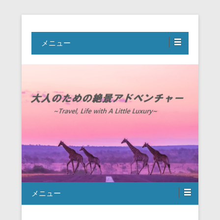
Travel, Life with A Little Luxury
大人のための絶景アドベンチャー
メニュー
メニュー