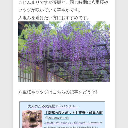
こじんまりですが藤棚と、同じ時期に八重桜や
ツツジが咲いていて華やかです。
人混みを避けたい方におすすめです。
八重桜やツツジはこちらの記事をどうぞ⇩
大人のための絶景アドベンチャー
【京都の桜スポット】東寺・伏見方面
2021年2月27日
京都の桜スポット続きです。前回の記事↓↓↓Contents:Che
rry Blossom at Kyoto‐Around Toji＆Fushimi東寺 To-ji六孫