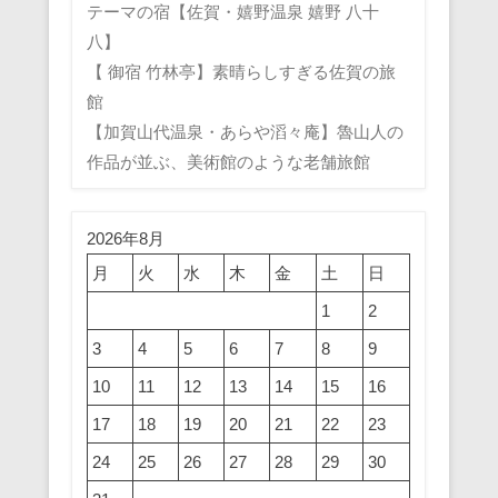
テーマの宿【佐賀・嬉野温泉 嬉野 八十
八】
【 御宿 竹林亭】素晴らしすぎる佐賀の旅
館
【加賀山代温泉・あらや滔々庵】魯山人の
作品が並ぶ、美術館のような老舗旅館
2026年8月
月
火
水
木
金
土
日
1
2
3
4
5
6
7
8
9
10
11
12
13
14
15
16
17
18
19
20
21
22
23
24
25
26
27
28
29
30