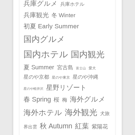
兵庫グルメ
兵庫ホテル
兵庫観光
冬 Winter
初夏 Early Summer
国内グルメ
国内ホテル
国内観光
夏 Summer
宮古島
愛犬
富士山
星のや京都
星のや沖縄
星のや東京
星野リゾート
星のや軽井沢
春 Spring
海外グルメ
桜
梅
海外観光
海外ホテル
犬旅
秋 Autumn
紅葉
紫陽花
界出雲