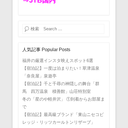
⇒JTB国内
検索
人気記事 Popular Posts
福井の厳選インスタ映えスポット6選
【宿泊記】一度は泊まりたい！草津温泉
「奈良屋」泉遊亭
【宿泊記】千と千尋の神隠しの舞台「群
馬 四万温泉 積善館」山荘特別室
冬の「星のや軽井沢」 ①到着からお部屋ま
で
【宿泊記】最高級ブランド「東山ニセコビ
レッジ・リッツカールトンリザーブ」