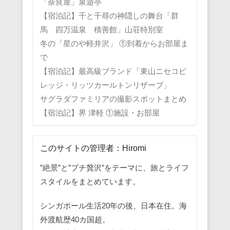
「奈良屋」泉遊亭
【宿泊記】千と千尋の神隠しの舞台「群
馬 四万温泉 積善館」山荘特別室
冬の「星のや軽井沢」 ①到着からお部屋ま
で
【宿泊記】最高級ブランド「東山ニセコビ
レッジ・リッツカールトンリザーブ」
サグラダファミリアの撮影スポットまとめ
【宿泊記】界 津軽 ①施設・お部屋
このサイトの管理者：Hiromi
”絶景”と”プチ贅沢”をテーマに、旅とライフ
スタイルをまとめています。
シンガポール生活20年の後、日本在住。海
外渡航歴40カ国超。