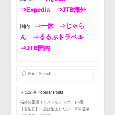
⇒Expedia
⇒JTB海外
⇒一休
⇒じゃら
国内
ん
⇒るるぶトラベル
⇒JTB国内
検索
人気記事 Popular Posts
福井の厳選インスタ映えスポット6選
【宿泊記】一度は泊まりたい！草津温泉