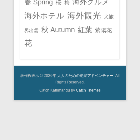
春 Spring
海外グルメ
桜
梅
海外観光
海外ホテル
犬旅
秋 Autumn
紅葉
紫陽花
界出雲
花
著作権表示 © 2026年
大人のための絶景アドベンチャー
All
Rights Reserved.
Catch Kathmandu by
Catch Themes