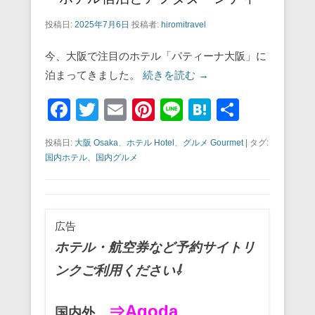
投稿日:
2025年7月6日
投稿者:
hiromitravel
今、大阪で注目のホテル「パティーナ大阪」に
泊まってきました。
続きを読む →
F
T
E
Pi
Li
H
共
a
wi
m
nt
n
at
有
投稿日:
大阪 Osaka
、
ホテル Hotel
、
グルメ Gourmet
|
タグ:
c
tt
ail
er
e
e
国内ホテル
、
国内グルメ
e
er
e
n
b
st
a
o
広告
o
ホテル・航空券など予約サイトリ
k
ンクご利用ください⇩
⇒Agoda
国内外