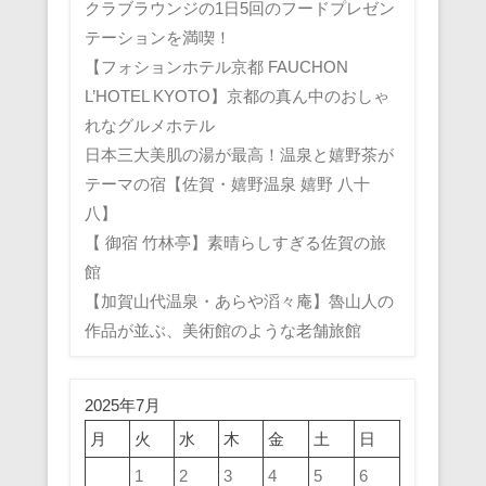
クラブラウンジの1日5回のフードプレゼン
テーションを満喫！
【フォションホテル京都 FAUCHON
L’HOTEL KYOTO】京都の真ん中のおしゃ
れなグルメホテル
日本三大美肌の湯が最高！温泉と嬉野茶が
テーマの宿【佐賀・嬉野温泉 嬉野 八十
八】
【 御宿 竹林亭】素晴らしすぎる佐賀の旅
館
【加賀山代温泉・あらや滔々庵】魯山人の
作品が並ぶ、美術館のような老舗旅館
2025年7月
月
火
水
木
金
土
日
1
2
3
4
5
6