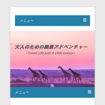
Travel, Life with A Little Luxury
大人のための絶景アドベンチャー
メニュー
メニュー