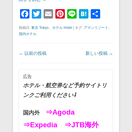
F
T
E
Pi
Li
H
共
a
wi
m
nt
n
at
有
投稿日:
東京 Tokyo
、
ホテル Hotel
|
タグ:
アマンリゾート
、
c
tt
ail
er
e
e
国内ホテル
e
er
e
n
b
st
a
投稿ナビゲーション
←
以前の投稿
新しい投稿
→
o
o
広告
k
ホテル・航空券など予約サイトリ
ンクご利用ください⇩
⇒Agoda
国内外
⇒Expedia
⇒JTB海外