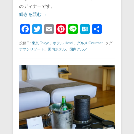
のディナーです。
続きを読む →
F
T
E
Pi
Li
H
共
a
wi
m
nt
n
at
有
投稿日:
東京 Tokyo
、
ホテル Hotel
、
グルメ Gourmet
|
タグ:
c
tt
ail
er
e
e
アマンリゾート
、
国内ホテル
、
国内グルメ
e
er
e
n
b
st
a
o
o
k