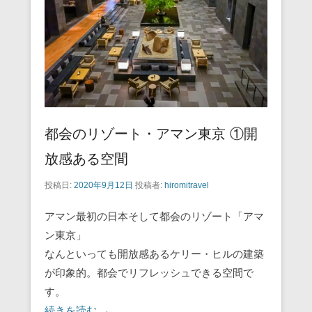
o
k
都会のリゾート・アマン東京 ①開
放感ある空間
投稿日:
2020年9月12日
投稿者:
hiromitravel
アマン最初の日本そして都会のリゾート「アマ
ン東京」
なんといっても開放感あるケリー・ヒルの建築
が印象的。都会でリフレッシュできる空間で
す。
続きを読む →