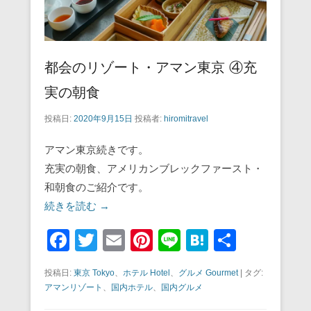
都会のリゾート・アマン東京 ④充
実の朝食
投稿日:
2020年9月15日
投稿者:
hiromitravel
アマン東京続きです。
充実の朝食、アメリカンブレックファースト・
和朝食のご紹介です。
続きを読む →
F
T
E
Pi
Li
H
共
a
wi
m
nt
n
at
有
投稿日:
東京 Tokyo
、
ホテル Hotel
、
グルメ Gourmet
|
タグ:
c
tt
ail
er
e
e
アマンリゾート
、
国内ホテル
、
国内グルメ
e
er
e
n