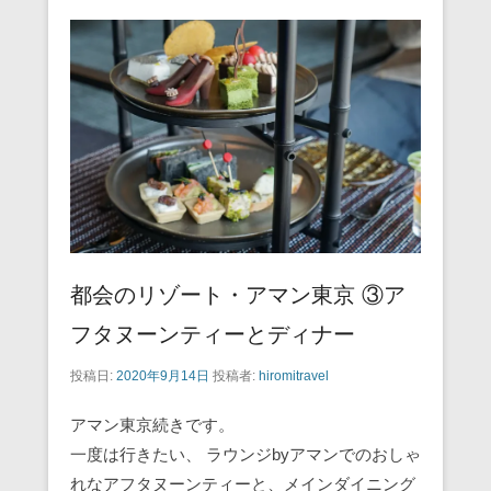
b
st
a
o
o
k
都会のリゾート・アマン東京 ③ア
フタヌーンティーとディナー
投稿日:
2020年9月14日
投稿者:
hiromitravel
アマン東京続きです。
一度は行きたい、 ラウンジbyアマンでのおしゃ
れなアフタヌーンティーと、メインダイニング