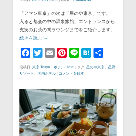
「アマン東京」の次は「星のや東京」です。
入ると都会の中の温泉旅館。エントランスから
充実のお茶の間ラウンジまでをご紹介します。
続きを読む →
F
T
E
Pi
Li
H
共
a
wi
m
nt
n
at
有
投稿日:
東京 Tokyo
、
ホテル Hotel
|
タグ:
星のや東京
、
星野
c
tt
ail
er
e
e
リゾート
、
国内ホテル
|
コメントを残す
e
er
e
n
b
st
a
o
o
k