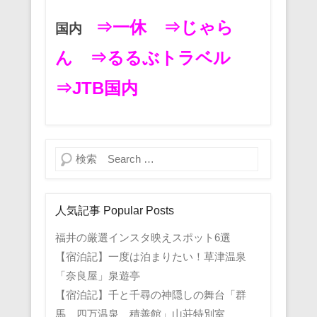
⇒一休
⇒じゃら
国内
ん
⇒るるぶトラベル
⇒JTB国内
検索
人気記事 Popular Posts
福井の厳選インスタ映えスポット6選
【宿泊記】一度は泊まりたい！草津温泉
「奈良屋」泉遊亭
【宿泊記】千と千尋の神隠しの舞台「群
馬 四万温泉 積善館」山荘特別室