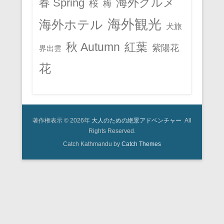
春 Spring
海外グルメ
桜
梅
海外観光
海外ホテル
犬旅
秋 Autumn
紅葉
紫陽花
界出雲
花
著作権表示 © 2026年
大人のための絶景アドベンチャー
All
Rights Reserved.
Catch Kathmandu by
Catch Themes