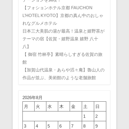
【フォションホテル京都 FAUCHON
L’HOTEL KYOTO】京都の真ん中のおしゃ
れなグルメホテル
日本三大美肌の湯が最高！温泉と嬉野茶が
テーマの宿【佐賀・嬉野温泉 嬉野 八十
八】
【 御宿 竹林亭】素晴らしすぎる佐賀の旅
館
【加賀山代温泉・あらや滔々庵】魯山人の
作品が並ぶ、美術館のような老舗旅館
2026年8月
月
火
水
木
金
土
日
1
2
3
4
5
6
7
8
9