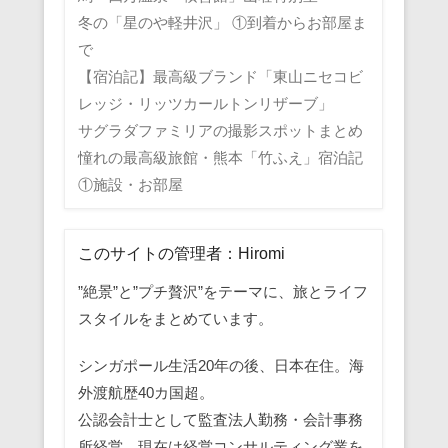
冬の「星のや軽井沢」 ①到着からお部屋ま
で
【宿泊記】最高級ブランド「東山ニセコビ
レッジ・リッツカールトンリザーブ」
サグラダファミリアの撮影スポットまとめ
憧れの最高級旅館・熊本「竹ふえ」宿泊記
①施設・お部屋
このサイトの管理者：Hiromi
”絶景”と”プチ贅沢”をテーマに、旅とライフ
スタイルをまとめています。
シンガポール生活20年の後、日本在住。海
外渡航歴40カ国超。
公認会計士として監査法人勤務・会計事務
所経営。現在は経営コンサルティング業を