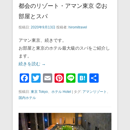
都会のリゾート・アマン東京 ②お
部屋とスパ
投稿日:
2020年9月13日
投稿者:
hiromitravel
アマン東京、続きです。
お部屋と東京のホテル最大級のスパをご紹介し
ます。
続きを読む →
F
T
E
Pi
Li
H
共
a
wi
m
nt
n
at
有
投稿日:
東京 Tokyo
、
ホテル Hotel
|
タグ:
アマンリゾート
、
c
tt
ail
er
e
e
国内ホテル
e
er
e
n
b
st
a
o