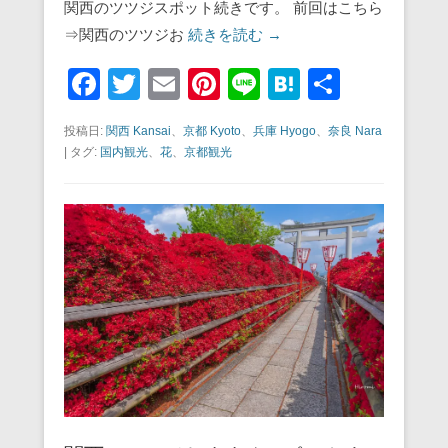
関西のツツジスポット続きです。 前回はこちら
⇒関西のツツジお
続きを読む →
F
T
E
Pi
Li
H
共
a
wi
m
nt
n
at
有
投稿日:
関西 Kansai
、
京都 Kyoto
、
兵庫 Hyogo
、
奈良 Nara
c
tt
ail
er
e
e
|
タグ:
国内観光
、
花
、
京都観光
e
er
e
n
b
st
a
o
o
k