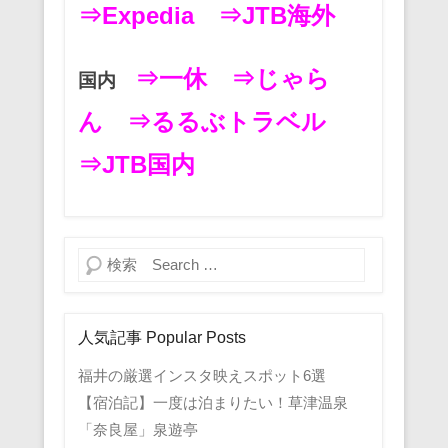
⇒Expedia
⇒JTB海外
⇒一休
⇒じゃら
国内
ん
⇒るるぶトラベル
⇒JTB国内
検索
人気記事 Popular Posts
福井の厳選インスタ映えスポット6選
【宿泊記】一度は泊まりたい！草津温泉
「奈良屋」泉遊亭