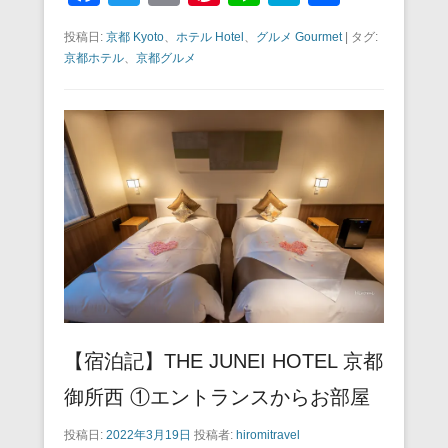
a
wi
m
nt
n
at
有
投稿日:
京都 Kyoto
、
ホテル Hotel
、
グルメ Gourmet
|
タグ:
c
tt
ail
er
e
e
京都ホテル
、
京都グルメ
e
er
e
n
b
st
a
o
o
k
【宿泊記】THE JUNEI HOTEL 京都
御所西 ①エントランスからお部屋
投稿日:
2022年3月19日
投稿者:
hiromitravel