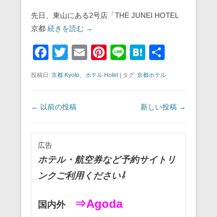
先日、東山にある2号店「THE JUNEI HOTEL
京都
続きを読む →
F
T
E
Pi
Li
H
共
a
wi
m
nt
n
at
有
投稿日:
京都 Kyoto
、
ホテル Hotel
|
タグ:
京都ホテル
c
tt
ail
er
e
e
e
er
e
n
投稿ナビゲーション
←
以前の投稿
新しい投稿
→
b
st
a
o
o
広告
k
ホテル・航空券など予約サイトリ
ンクご利用ください⇩
⇒Agoda
国内外