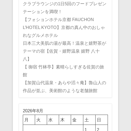
クラブラウンジの1日5回のフードプレゼン
テーションを満喫！
【フォションホテル京都 FAUCHON
L’HOTEL KYOTO】京都の真ん中のおしゃ
れなグルメホテル
日本三大美肌の湯が最高！温泉と嬉野茶が
テーマの宿【佐賀・嬉野温泉 嬉野 八十
八】
【 御宿 竹林亭】素晴らしすぎる佐賀の旅
館
【加賀山代温泉・あらや滔々庵】魯山人の
作品が並ぶ、美術館のような老舗旅館
2026年8月
月
火
水
木
金
土
日
1
2