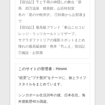
【宿泊記】千と千尋の神隠しの舞台「群
馬 四万温泉 積善館」山荘特別室
冬の「星のや軽井沢」 ①到着からお部屋ま
で
【宿泊記】最高級ブランド「東山ニセコビ
レッジ・リッツカールトンリザーブ」
サグラダファミリアの撮影スポットまとめ
憧れの最高級旅館・熊本「竹ふえ」宿泊記
①施設・お部屋
このサイトの管理者：Hiromi
”絶景”と”プチ贅沢”をテーマに、旅とライフ
スタイルをまとめています。
シンガポール生活20年の後、日本在住。海
外渡航歴40カ国超。