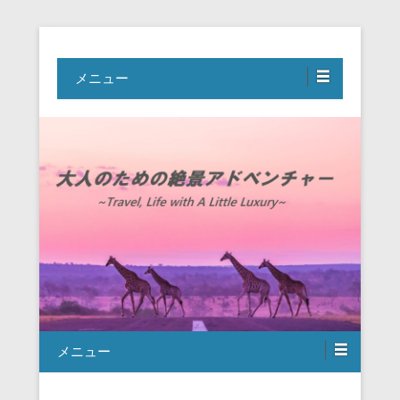
Travel, Life with A Little Luxury
大人のための絶景アドベンチャー
メニュー
メニュー