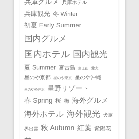
兵庫グルメ
兵庫ホテル
兵庫観光
冬 Winter
初夏 Early Summer
国内グルメ
国内ホテル
国内観光
夏 Summer
宮古島
愛犬
富士山
星のや京都
星のや沖縄
星のや東京
星野リゾート
星のや軽井沢
春 Spring
海外グルメ
桜
梅
海外観光
海外ホテル
犬旅
秋 Autumn
紅葉
紫陽花
界出雲