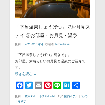
「下呂温泉しょうげつ」でお月見ス
テイ ②お部屋・お月見・温泉
投稿日:
2020年10月5日
投稿者:
hiromitravel
「下呂温泉しょうげつ」続きです。
お部屋、素晴らしいお月見と温泉のご紹介で
す。
続きを読む →
F
T
E
Pi
Li
H
共
a
wi
m
nt
n
at
有
投稿日:
岐阜 Gifu
、
ホテル Hotel
|
タグ:
国内ホテル
|
コメン
c
tt
ail
er
e
e
トを残す