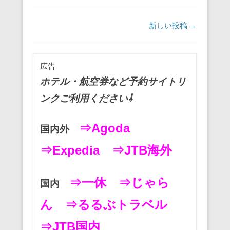
e
er
e
n
b
st
a
投稿ナビゲーション
新しい投稿
→
o
o
広告
k
ホテル・航空券など予約サイトリ
ンクご利用ください⇩
⇒Agoda
国内外
⇒Expedia
⇒JTB海外
⇒一休
⇒じゃら
国内
ん
⇒るるぶトラベル
⇒JTB国内