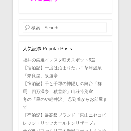
検索
人気記事 Popular Posts
福井の厳選インスタ映えスポット6選
【宿泊記】一度は泊まりたい！草津温泉
「奈良屋」泉遊亭
【宿泊記】千と千尋の神隠しの舞台「群
馬 四万温泉 積善館」山荘特別室
冬の「星のや軽井沢」 ①到着からお部屋ま
で
【宿泊記】最高級ブランド「東山ニセコビ
レッジ・リッツカールトンリザーブ」
サグラダファミリアの撮影スポットまとめ