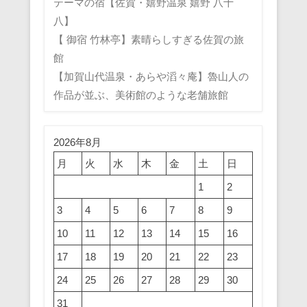
テーマの宿【佐賀・嬉野温泉 嬉野 八十
八】
【 御宿 竹林亭】素晴らしすぎる佐賀の旅
館
【加賀山代温泉・あらや滔々庵】魯山人の
作品が並ぶ、美術館のような老舗旅館
2026年8月
月
火
水
木
金
土
日
1
2
3
4
5
6
7
8
9
10
11
12
13
14
15
16
17
18
19
20
21
22
23
24
25
26
27
28
29
30
31