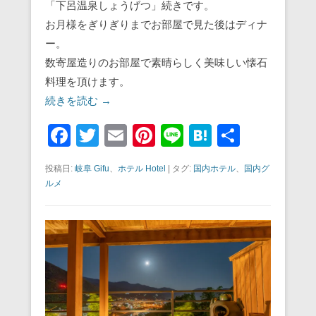
「下呂温泉しょうげつ」続きです。
お月様をぎりぎりまでお部屋で見た後はディナ
ー。
数寄屋造りのお部屋で素晴らしく美味しい懐石
料理を頂けます。
続きを読む →
F
T
E
Pi
Li
H
共
a
wi
m
nt
n
at
有
投稿日:
岐阜 Gifu
、
ホテル Hotel
|
タグ:
国内ホテル
、
国内グ
c
tt
ail
er
e
e
ルメ
e
er
e
n
b
st
a
o
o
k