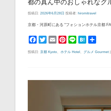
都の真ん中のおしゃれなグ
投稿日:
2026年6月28日
投稿者:
hiromitravel
京都・河原町にある “フォションホテル京都 F
F
T
E
Pi
Li
H
共
a
wi
m
nt
n
at
有
投稿日:
京都 Kyoto
、
ホテル Hotel
、
グルメ Gourmet
c
tt
ail
er
e
e
e
er
e
n
b
st
a
o
o
k