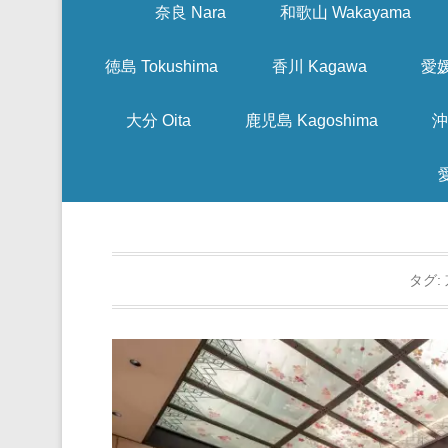
奈良 Nara
和歌山 Wakayama
徳島 Tokushima
香川 Kagawa
愛媛
大分 Oita
鹿児島 Kagoshima
沖
タグ: