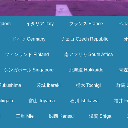
gdom
イタリア Italy
フランス France
ベルギ
ドイツ Germany
チェコ Czech Republic
オ
フィンランド Finland
南アフリカ South Africa
シンガポール Singapore
北海道 Hokkaido
青森 
ukushima
茨城 Ibaraki
栃木 Tochigi
群馬 
iigata
富山 Toyama
石川 Ishikawa
福井 Fu
i
三重 Mie
関西 Kansai
滋賀 Shiga