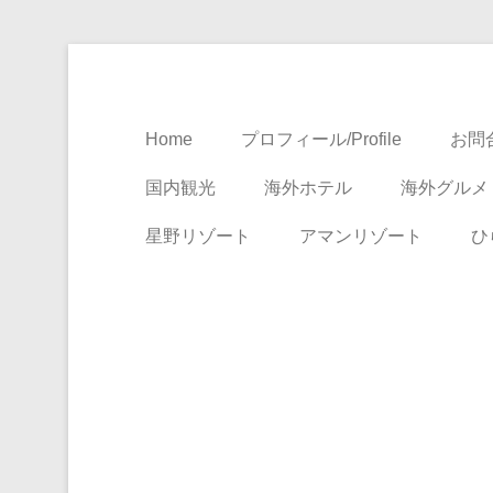
Travel, Life with A Little Luxury
大人のための絶景ア
Home
プロフィール/Profile
お問合
国内観光
海外ホテル
海外グルメ
星野リゾート
アマンリゾート
ひ