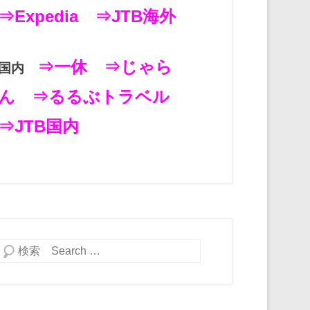
⇒Expedia
⇒JTB海外
⇒一休
⇒じゃら
国内
ん
⇒るるぶトラベル
⇒JTB国内
検索