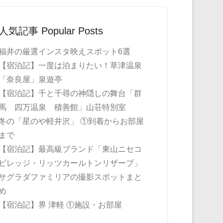
人気記事 Popular Posts
福井の厳選インスタ映えスポット6選
【宿泊記】一度は泊まりたい！草津温泉
「奈良屋」泉遊亭
【宿泊記】千と千尋の神隠しの舞台「群
馬 四万温泉 積善館」山荘特別室
冬の「星のや軽井沢」 ①到着からお部屋
まで
【宿泊記】最高級ブランド「東山ニセコ
ビレッジ・リッツカールトンリザーブ」
サグラダファミリアの撮影スポットまと
め
【宿泊記】界 津軽 ①施設・お部屋