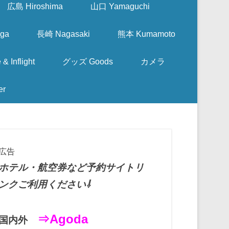
広島 Hiroshima
山口 Yamaguchi
ga
長崎 Nagasaki
熊本 Kumamoto
nflight
グッズ Goods
カメラ
er
広告
ホテル・航空券など予約サイトリ
ンクご利用ください⇩
⇒Agoda
国内外