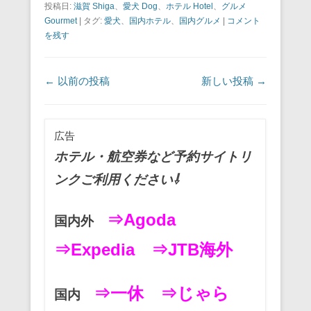
投稿日:
滋賀 Shiga
、
愛犬 Dog
、
ホテル Hotel
、
グルメ
c
tt
ail
er
e
e
Gourmet
|
タグ:
愛犬
、
国内ホテル
、
国内グルメ
|
コメント
e
er
e
n
を残す
b
st
a
o
投稿ナビゲーション
←
以前の投稿
新しい投稿
→
o
k
広告
ホテル・航空券など予約サイトリ
ンクご利用ください⇩
⇒Agoda
国内外
⇒Expedia
⇒JTB海外
⇒一休
⇒じゃら
国内