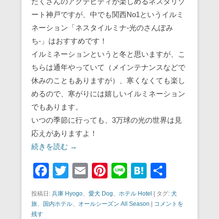
たくさんのアクテビティが楽しめるネスタリゾ
ート神戸ですが、中でも関西No1というイルミ
ネーション「ネスタイルミナ-光のさんぽみ
ち‐」はおすすめです！
イルミネーションというと冬と思いますが、こ
ちらは通年やっていて（メインテナンスなどで
休みのこともありますが）、寒くなくても楽し
めるので、寒がりには嬉しいイルミネーション
でもあります。
いつの季節に行っても、3万球の光の世界は見
応えがありますよ！
続きを読む →
F
T
E
Pi
Li
H
共
a
wi
m
nt
n
at
有
投稿日:
兵庫 Hyogo
、
愛犬 Dog
、
ホテル Hotel
|
タグ:
犬
c
tt
ail
er
e
e
旅
、
国内ホテル
、
オールシーズン All Season
|
コメントを
e
er
e
n
残す