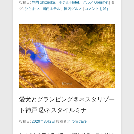
投稿日:
静岡 Shizuoka
、
ホテル Hotel
、
グルメ Gourmet
|
タ
c
tt
ail
er
e
e
グ:
ひらまつ
、
国内ホテル
、
国内グルメ
|
コメントを残す
e
er
e
n
b
st
a
o
o
k
愛犬とグランピング＠ネスタリゾー
ト神戸 ②ネスタイルミナ
投稿日:
2020年8月2日
投稿者:
hiromitravel