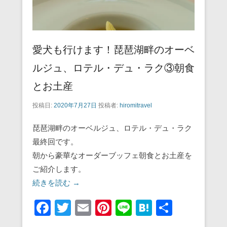
愛犬も行けます！琵琶湖畔のオーベ
ルジュ、ロテル・デュ・ラク③朝食
とお土産
投稿日:
2020年7月27日
投稿者:
hiromitravel
琵琶湖畔のオーベルジュ、ロテル・デュ・ラク
最終回です。
朝から豪華なオーダーブッフェ朝食とお土産を
ご紹介します。
続きを読む →
F
T
E
Pi
Li
H
共
a
wi
m
nt
n
at
有