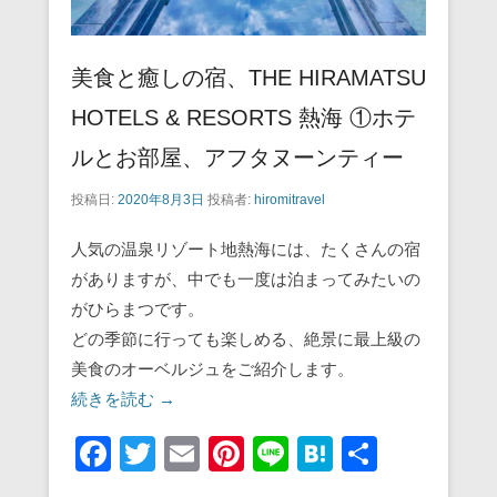
美食と癒しの宿、THE HIRAMATSU
HOTELS & RESORTS 熱海 ①ホテ
ルとお部屋、アフタヌーンティー
投稿日:
2020年8月3日
投稿者:
hiromitravel
人気の温泉リゾート地熱海には、たくさんの宿
がありますが、中でも一度は泊まってみたいの
がひらまつです。
どの季節に行っても楽しめる、絶景に最上級の
美食のオーベルジュをご紹介します。
続きを読む →
F
T
E
Pi
Li
H
共
a
wi
m
nt
n
at
有