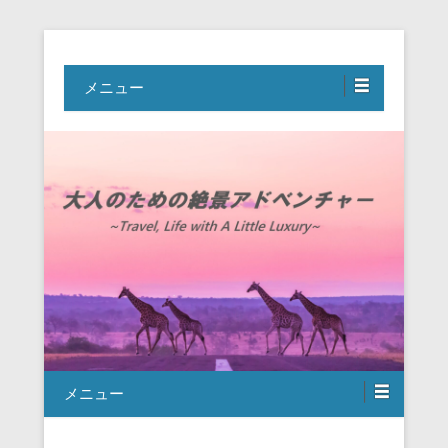
Travel, Life with A Little Luxury
大人のための絶景アドベンチャー
メニュー
メニュー