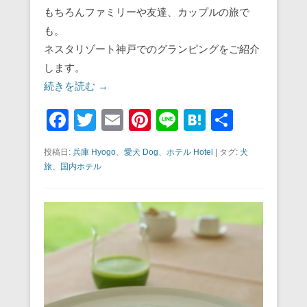
もちろんファミリーや友達、カップルの旅で
も。
ネスタリゾート神戸でのグランピングをご紹介
します。
続きを読む →
F
T
E
Pi
Li
H
共
a
wi
m
nt
n
at
有
投稿日:
兵庫 Hyogo
、
愛犬 Dog
、
ホテル Hotel
|
タグ:
犬
c
tt
ail
er
e
e
旅
、
国内ホテル
e
er
e
n
b
st
a
o
o
k