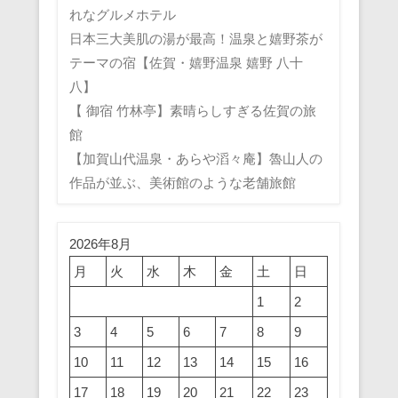
れなグルメホテル
日本三大美肌の湯が最高！温泉と嬉野茶が
テーマの宿【佐賀・嬉野温泉 嬉野 八十
八】
【 御宿 竹林亭】素晴らしすぎる佐賀の旅
館
【加賀山代温泉・あらや滔々庵】魯山人の
作品が並ぶ、美術館のような老舗旅館
2026年8月
月
火
水
木
金
土
日
1
2
3
4
5
6
7
8
9
10
11
12
13
14
15
16
17
18
19
20
21
22
23