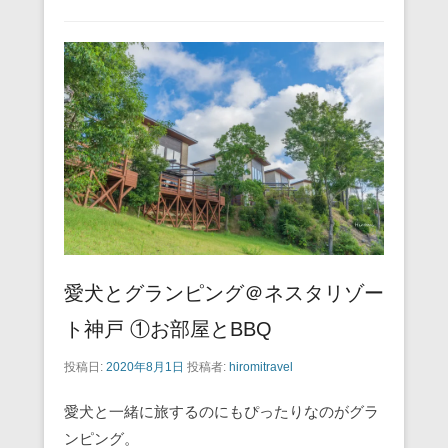
b
st
a
o
o
k
愛犬とグランピング＠ネスタリゾー
ト神戸 ①お部屋とBBQ
投稿日:
2020年8月1日
投稿者:
hiromitravel
愛犬と一緒に旅するのにもぴったりなのがグラ
ンピング。