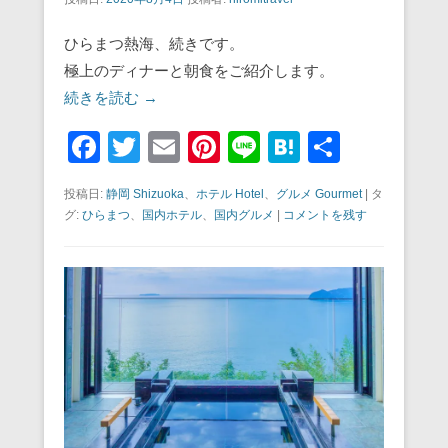
ひらまつ熱海、続きです。
極上のディナーと朝食をご紹介します。
続きを読む →
F
T
E
Pi
Li
H
共
a
wi
m
nt
n
at
有
投稿日:
静岡 Shizuoka
、
ホテル Hotel
、
グルメ Gourmet
|
タ
c
tt
ail
er
e
e
グ:
ひらまつ
、
国内ホテル
、
国内グルメ
|
コメントを残す
e
er
e
n
b
st
a
o
o
k