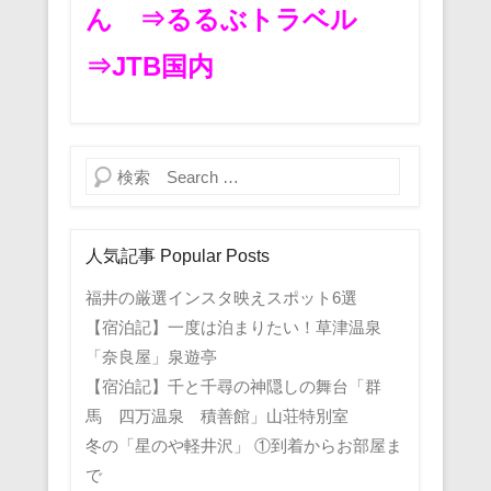
ん
⇒るるぶトラベル
⇒JTB国内
検索
人気記事 Popular Posts
福井の厳選インスタ映えスポット6選
【宿泊記】一度は泊まりたい！草津温泉
「奈良屋」泉遊亭
【宿泊記】千と千尋の神隠しの舞台「群
馬 四万温泉 積善館」山荘特別室
冬の「星のや軽井沢」 ①到着からお部屋ま
で