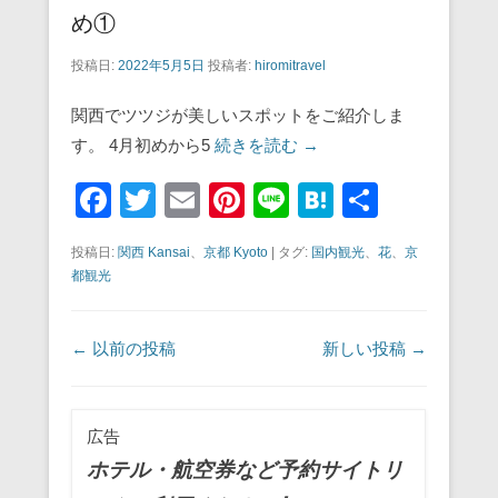
め①
投稿日:
2022年5月5日
投稿者:
hiromitravel
関西でツツジが美しいスポットをご紹介しま
す。 4月初めから5
続きを読む →
F
T
E
Pi
Li
H
共
a
wi
m
nt
n
at
有
投稿日:
関西 Kansai
、
京都 Kyoto
|
タグ:
国内観光
、
花
、
京
c
tt
ail
er
e
e
都観光
e
er
e
n
b
st
a
投稿ナビゲーション
←
以前の投稿
新しい投稿
→
o
o
広告
k
ホテル・航空券など予約サイトリ