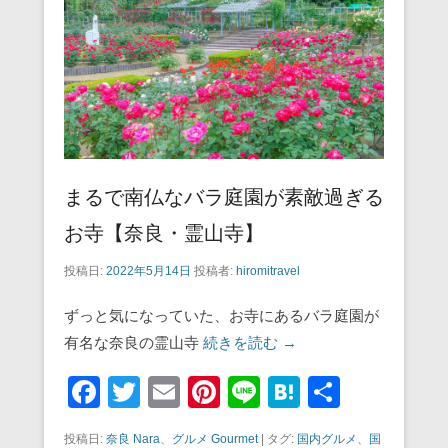
o
k
まるで南仏なバラ庭園が素敵過ぎる
お寺【奈良・霊山寺】
投稿日:
2022年5月14日
投稿者:
hiromitravel
ずっと気になっていた、お寺にあるバラ庭園が
有名な奈良の霊山寺
続きを読む →
F
T
E
Pi
Li
H
共
a
wi
m
nt
n
at
有
投稿日:
奈良 Nara
、
グルメ Gourmet
|
タグ:
国内グルメ
、
国