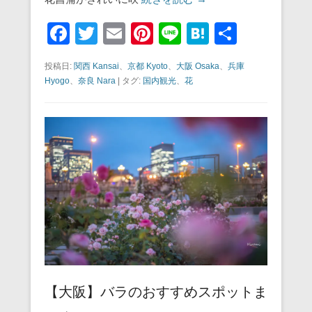
F
T
E
Pi
Li
H
共
a
wi
m
nt
n
at
有
投稿日:
関西 Kansai
、
京都 Kyoto
、
大阪 Osaka
、
兵庫
c
tt
ail
er
e
e
Hyogo
、
奈良 Nara
|
タグ:
国内観光
、
花
e
er
e
n
b
st
a
o
o
k
【大阪】バラのおすすめスポットま