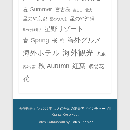
夏 Summer
宮古島
愛犬
富士山
星のや京都
星のや沖縄
星のや東京
星野リゾート
星のや軽井沢
春 Spring
海外グルメ
桜
梅
海外観光
海外ホテル
犬旅
秋 Autumn
紅葉
紫陽花
界出雲
花
著作権表示 © 2026年
大人のための絶景アドベンチャー
All
Rights Reserved.
Catch Kathmandu by
Catch Themes