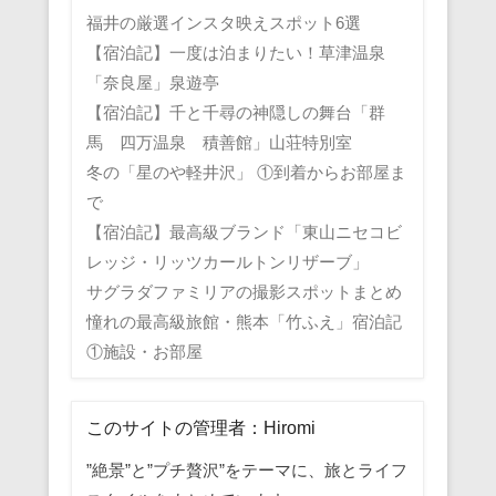
福井の厳選インスタ映えスポット6選
【宿泊記】一度は泊まりたい！草津温泉
「奈良屋」泉遊亭
【宿泊記】千と千尋の神隠しの舞台「群
馬 四万温泉 積善館」山荘特別室
冬の「星のや軽井沢」 ①到着からお部屋ま
で
【宿泊記】最高級ブランド「東山ニセコビ
レッジ・リッツカールトンリザーブ」
サグラダファミリアの撮影スポットまとめ
憧れの最高級旅館・熊本「竹ふえ」宿泊記
①施設・お部屋
このサイトの管理者：Hiromi
”絶景”と”プチ贅沢”をテーマに、旅とライフ