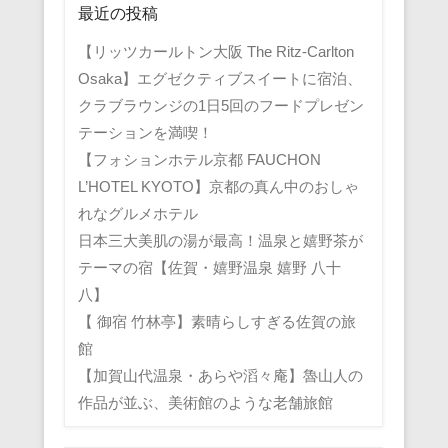
最近の投稿
【リッツカールトン大阪 The Ritz-Carlton
Osaka】エグゼクティブスイートに宿泊、
クラブラウンジの1日5回のフードプレゼン
テーションを満喫！
【フォションホテル京都 FAUCHON
L’HOTEL KYOTO】京都の真ん中のおしゃ
れなグルメホテル
日本三大美肌の湯が最高！温泉と嬉野茶が
テーマの宿【佐賀・嬉野温泉 嬉野 八十
八】
【 御宿 竹林亭】素晴らしすぎる佐賀の旅
館
【加賀山代温泉・あらや滔々庵】魯山人の
作品が並ぶ、美術館のような老舗旅館