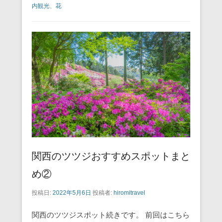
c
tt
ail
er
e
e
内観光
、
花
e
er
e
n
b
st
a
o
o
k
関西のツツジおすすめスポットまと
め②
投稿日:
2022年5月6日
投稿者:
hiromitravel
関西のツツジスポット続きです。 前回はこちら