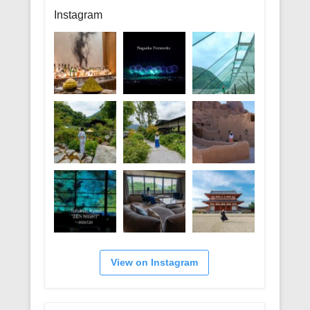
リ
Instagram
ー
View on Instagram