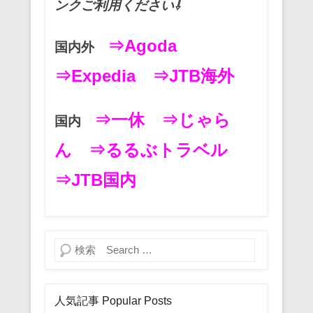
ンクご利用ください⇩
⇒Agoda
国内外
⇒Expedia
⇒JTB海外
⇒一休
⇒じゃら
国内
ん
⇒るるぶトラベル
⇒JTB国内
検索
人気記事 Popular Posts