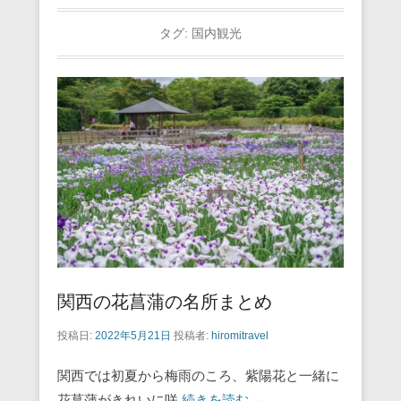
タグ:
国内観光
関西の花菖蒲の名所まとめ
投稿日:
2022年5月21日
投稿者:
hiromitravel
関西では初夏から梅雨のころ、紫陽花と一緒に
花菖蒲がきれいに咲
続きを読む →