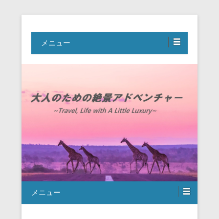
Travel, Life with A Little Luxury
大人のための絶景アドベンチャー
メニュー
メニュー