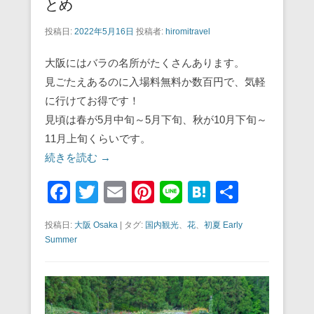
とめ
投稿日:
2022年5月16日
投稿者:
hiromitravel
大阪にはバラの名所がたくさんあります。
見ごたえあるのに入場料無料か数百円で、気軽
に行けてお得です！
見頃は春が5月中旬～5月下旬、秋が10月下旬～
11月上旬くらいです。
続きを読む →
F
T
E
Pi
Li
H
共
a
wi
m
nt
n
at
有
投稿日:
大阪 Osaka
|
タグ:
国内観光
、
花
、
初夏 Early
c
tt
ail
er
e
e
Summer
e
er
e
n
b
st
a
o