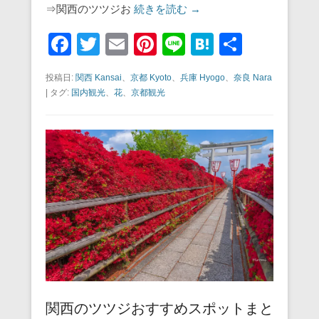
⇒関西のツツジお
続きを読む →
F
T
E
Pi
Li
H
共
a
wi
m
nt
n
at
有
投稿日:
関西 Kansai
、
京都 Kyoto
、
兵庫 Hyogo
、
奈良 Nara
c
tt
ail
er
e
e
|
タグ:
国内観光
、
花
、
京都観光
e
er
e
n
b
st
a
o
o
k
関西のツツジおすすめスポットまと