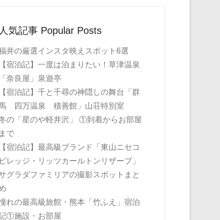
人気記事 Popular Posts
福井の厳選インスタ映えスポット6選
【宿泊記】一度は泊まりたい！草津温泉
「奈良屋」泉遊亭
【宿泊記】千と千尋の神隠しの舞台「群
馬 四万温泉 積善館」山荘特別室
冬の「星のや軽井沢」 ①到着からお部屋
まで
【宿泊記】最高級ブランド「東山ニセコ
ビレッジ・リッツカールトンリザーブ」
サグラダファミリアの撮影スポットまと
め
憧れの最高級旅館・熊本「竹ふえ」宿泊
記①施設・お部屋