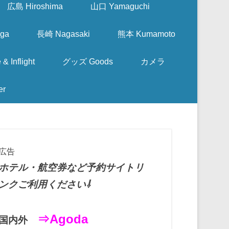
広島 Hiroshima
山口 Yamaguchi
ga
長崎 Nagasaki
熊本 Kumamoto
nflight
グッズ Goods
カメラ
er
広告
ホテル・航空券など予約サイトリ
ンクご利用ください⇩
⇒Agoda
国内外