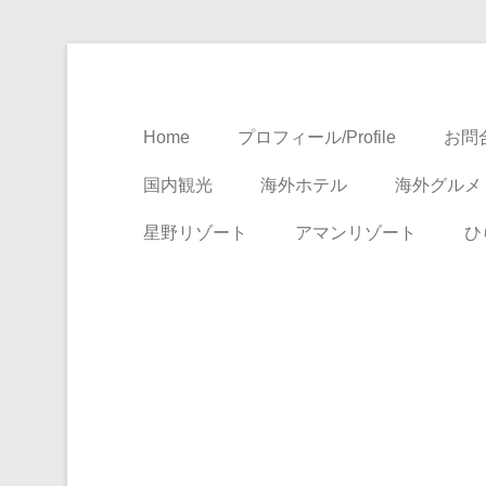
Travel, Life with A Little Luxury
大人のための絶景ア
Home
プロフィール/Profile
お問合
国内観光
海外ホテル
海外グルメ
星野リゾート
アマンリゾート
ひ