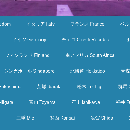
gdom
イタリア Italy
フランス France
ベルギ
ドイツ Germany
チェコ Czech Republic
オ
フィンランド Finland
南アフリカ South Africa
シンガポール Singapore
北海道 Hokkaido
青森 
ukushima
茨城 Ibaraki
栃木 Tochigi
群馬 
iigata
富山 Toyama
石川 Ishikawa
福井 Fu
i
三重 Mie
関西 Kansai
滋賀 Shiga