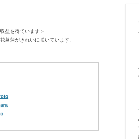
収益を得ています＞
花菖蒲がきれいに咲いています。
oto
ara
to