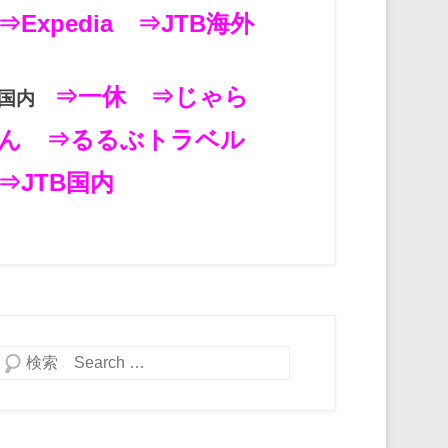
⇒Expedia
⇒JTB海外
⇒一休
⇒じゃら
国内
ん
⇒るるぶトラベル
⇒JTB国内
検索