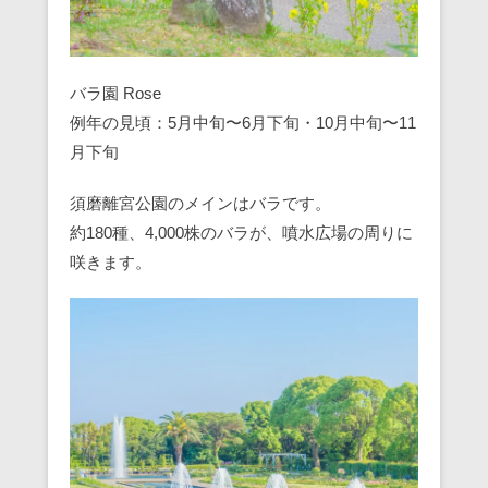
バラ園 Rose
例年の見頃：5月中旬〜6月下旬・10月中旬〜11
月下旬
須磨離宮公園のメインはバラです。
約180種、4,000株のバラが、噴水広場の周りに
咲きます。