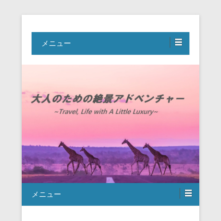
Travel, Life with A Little Luxury
大人のための絶景アドベンチャー
メニュー
メニュー