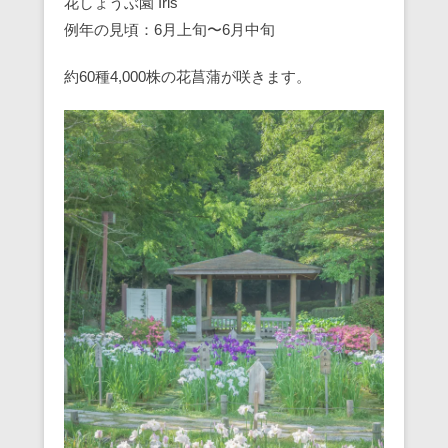
花しょうぶ園 Iris
例年の見頃：6月上旬〜6月中旬
約60種4,000株の花菖蒲が咲きます。