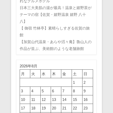
れなグルメホテル
日本三大美肌の湯が最高！温泉と嬉野茶が
テーマの宿【佐賀・嬉野温泉 嬉野 八十
八】
【 御宿 竹林亭】素晴らしすぎる佐賀の旅
館
【加賀山代温泉・あらや滔々庵】魯山人の
作品が並ぶ、美術館のような老舗旅館
2026年8月
月
火
水
木
金
土
日
1
2
3
4
5
6
7
8
9
10
11
12
13
14
15
16
17
18
19
20
21
22
23