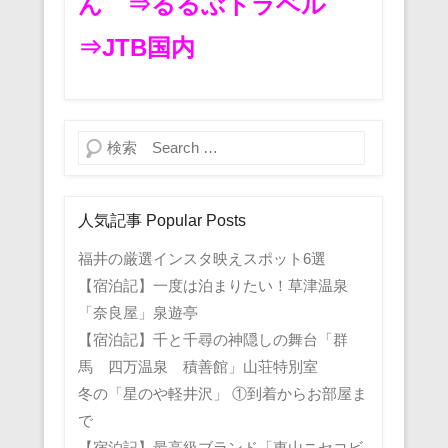
ん
⇒るるぶトラベル
⇒JTB国内
検索
人気記事 Popular Posts
福井の厳選インスタ映えスポット6選
【宿泊記】一度は泊まりたい！草津温泉
「奈良屋」泉遊亭
【宿泊記】千と千尋の神隠しの舞台「群
馬 四万温泉 積善館」山荘特別室
冬の「星のや軽井沢」 ①到着からお部屋ま
で
【宿泊記】最高級ブランド「東山ニセコビ