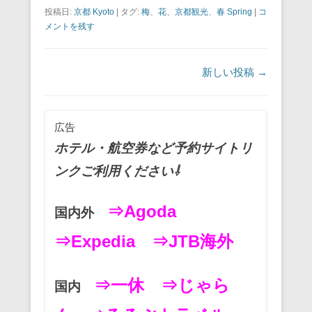
a
wi
m
nt
n
at
有
投稿日:
京都 Kyoto
|
タグ:
梅
、
花
、
京都観光
、
春 Spring
|
コ
c
tt
ail
er
e
e
メントを残す
e
er
e
n
b
st
a
投稿ナビゲーション
新しい投稿
→
o
o
広告
k
ホテル・航空券など予約サイトリ
ンクご利用ください⇩
⇒Agoda
国内外
⇒Expedia
⇒JTB海外
⇒一休
⇒じゃら
国内