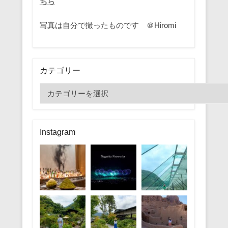
ちら
写真は自分で撮ったものです ＠Hiromi
カテゴリー
カ
テ
ゴ
リ
Instagram
ー