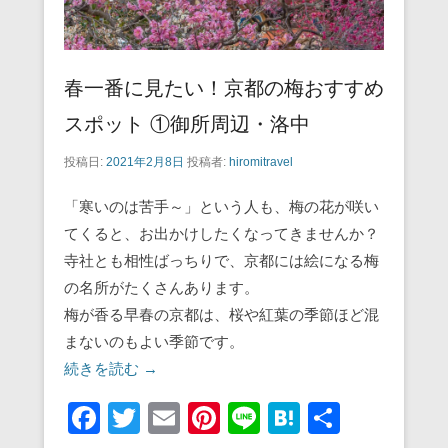
春一番に見たい！京都の梅おすすめ
スポット ①御所周辺・洛中
投稿日:
2021年2月8日
投稿者:
hiromitravel
「寒いのは苦手～」という人も、梅の花が咲い
てくると、お出かけしたくなってきませんか？
寺社とも相性ばっちりで、京都には絵になる梅
の名所がたくさんあります。
梅が香る早春の京都は、桜や紅葉の季節ほど混
まないのもよい季節です。
続きを読む →
F
T
E
Pi
Li
H
共