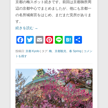
京都の梅スポット続きです。前回は京都御所周
辺の京都中心でまとめましたが、他にも京都一
の名所城南宮をはじめ、まだまだ見所がありま
す。
続きを読む →
F
T
E
Pi
Li
H
共
a
wi
m
nt
n
at
有
投稿日:
京都 Kyoto
|
タグ:
梅
、
京都観光
、
春 Spring
|
コメン
c
tt
ail
er
e
e
トを残す
e
er
e
n
b
st
a
o
o
k