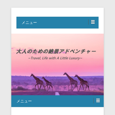
Travel, Life with A Little Luxury
大人のための絶景アドベンチャー
メニュー
メニュー