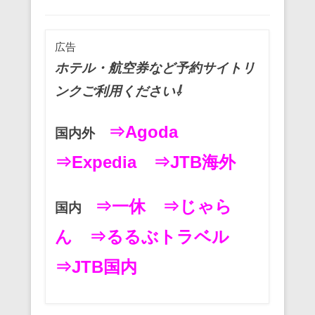
o
o
広告
k
ホテル・航空券など予約サイトリ
ンクご利用ください⇩
⇒Agoda
国内外
⇒Expedia
⇒JTB海外
⇒一休
⇒じゃら
国内
ん
⇒るるぶトラベル
⇒JTB国内