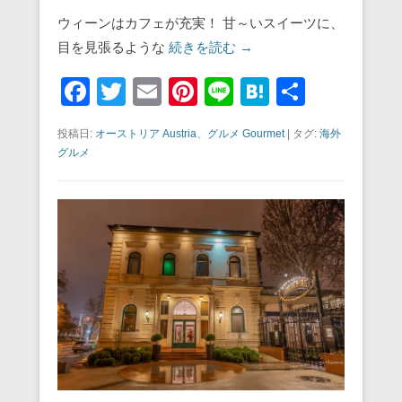
ウィーンはカフェが充実！ 甘～いスイーツに、
目を見張るような
続きを読む →
F
T
E
Pi
Li
H
共
a
wi
m
nt
n
at
有
投稿日:
オーストリア Austria
、
グルメ Gourmet
|
タグ:
海外
c
tt
ail
er
e
e
グルメ
e
er
e
n
b
st
a
o
o
k