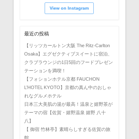
View on Instagram
最近の投稿
【リッツカールトン大阪 The Ritz-Carlton
Osaka】エグゼクティブスイートに宿泊、
クラブラウンジの1日5回のフードプレゼン
テーションを満喫！
【フォションホテル京都 FAUCHON
L’HOTEL KYOTO】京都の真ん中のおしゃ
れなグルメホテル
日本三大美肌の湯が最高！温泉と嬉野茶が
テーマの宿【佐賀・嬉野温泉 嬉野 八十
八】
【 御宿 竹林亭】素晴らしすぎる佐賀の旅
館