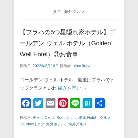
タグ:
海外グルメ
【プラハの5つ星隠れ家ホテル】ゴ
ールデン ウェル ホテル（Golden
Well Hotel）③お食事
投稿日:
2022年2月10日
投稿者:
hiromitravel
ゴールデン ウェル ホテル、最後はプラハでト
ップクラスといわ
続きを読む →
F
T
E
Pi
Li
H
共
a
wi
m
nt
n
at
有
投稿日:
チェコ Czech Republic
、
ホテル Hotel
、
グルメ
c
tt
ail
er
e
e
Gourmet
|
タグ:
海外ホテル
、
海外グルメ
e
er
e
n