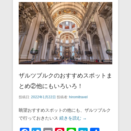
b
st
a
o
o
k
ザルツブルクのおすすめスポットま
とめ②他にもいろいろ！
投稿日:
2022年1月22日
投稿者:
hiromitravel
眺望おすすめスポットの他にも、ザルツブルク
で行っておきたいス
続きを読む →