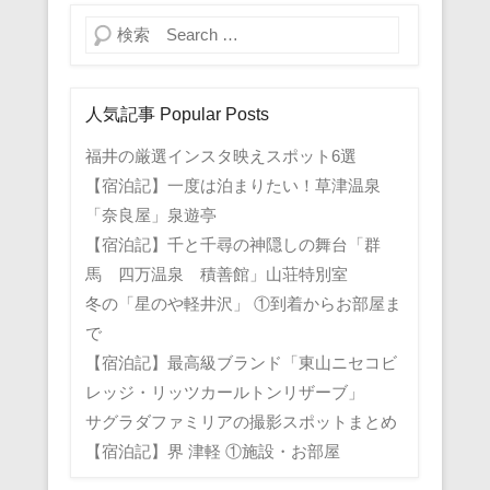
検索
人気記事 Popular Posts
福井の厳選インスタ映えスポット6選
【宿泊記】一度は泊まりたい！草津温泉
「奈良屋」泉遊亭
【宿泊記】千と千尋の神隠しの舞台「群
馬 四万温泉 積善館」山荘特別室
冬の「星のや軽井沢」 ①到着からお部屋ま
で
【宿泊記】最高級ブランド「東山ニセコビ
レッジ・リッツカールトンリザーブ」
サグラダファミリアの撮影スポットまとめ
【宿泊記】界 津軽 ①施設・お部屋