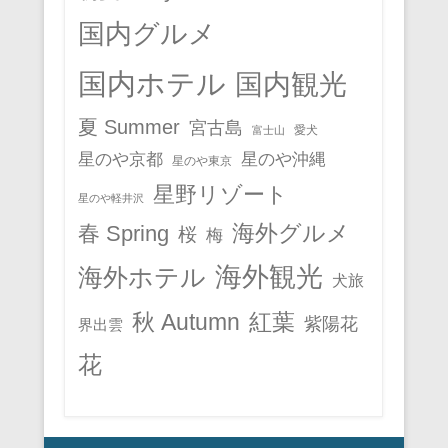
国内グルメ
国内ホテル
国内観光
夏 Summer
宮古島
愛犬
富士山
星のや京都
星のや沖縄
星のや東京
星野リゾート
星のや軽井沢
春 Spring
海外グルメ
桜
梅
海外観光
海外ホテル
犬旅
秋 Autumn
紅葉
紫陽花
界出雲
花