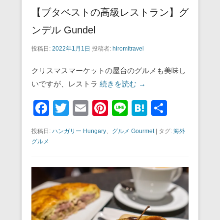
【ブタペストの高級レストラン】グ
ンデル Gundel
投稿日:
2022年1月1日
投稿者:
hiromitravel
クリスマスマーケットの屋台のグルメも美味し
いですが、レストラ
続きを読む →
F
T
E
Pi
Li
H
共
a
wi
m
nt
n
at
有
投稿日:
ハンガリー Hungary
、
グルメ Gourmet
|
タグ:
海外
c
tt
ail
er
e
e
グルメ
e
er
e
n
b
st
a
o
o
k