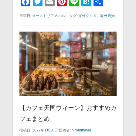
F
T
E
Pi
Li
H
共
a
wi
m
nt
n
at
有
投稿日:
オーストリア Austria
|
タグ:
海外グルメ
、
海外観光
c
tt
ail
er
e
e
e
er
e
n
b
st
a
o
o
k
【カフェ天国ウィーン】おすすめカ
フェまとめ
投稿日:
2022年1月10日
投稿者:
hiromitravel