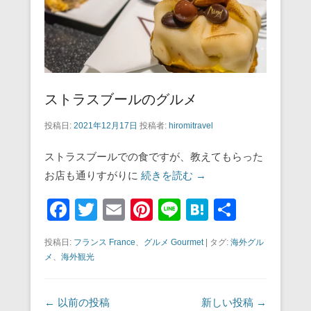
ストラスブールのグルメ
投稿日:
2021年12月17日
投稿者:
hiromitravel
ストラスブールでの食ですが、教えてもらった
お店も通りすがりに
続きを読む →
F
T
E
Pi
Li
H
共
a
wi
m
nt
n
at
有
投稿日:
フランス France
、
グルメ Gourmet
|
タグ:
海外グル
c
tt
ail
er
e
e
メ
、
海外観光
e
er
e
n
b
st
a
投稿ナビゲーション
←
以前の投稿
新しい投稿
→