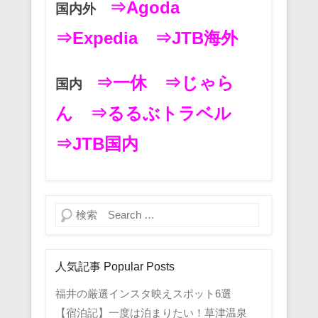
⇒Agoda
国内外
⇒Expedia
⇒JTB海外
⇒一休
⇒じゃら
国内
ん
⇒るるぶトラベル
⇒JTB国内
検索
人気記事 Popular Posts
福井の厳選インスタ映えスポット6選
【宿泊記】一度は泊まりたい！草津温泉