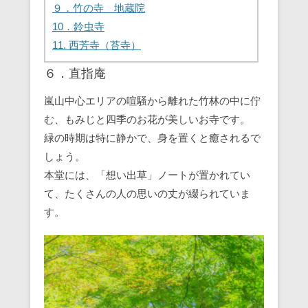
９．竹の寺 地蔵院
10．鈴虫寺
11. 西芳寺（苔寺）
６．直指庵
嵐山中心エリアの喧騒から離れた竹林の中に佇
む、もみじと四季のお花が美しいお寺です。
緑の時期は特に静かで、身を置くと癒されるで
しょう。
本堂には、「想い出草」ノートが置かれてい
て、たくさんの人の思いの丈が綴られていま
す。