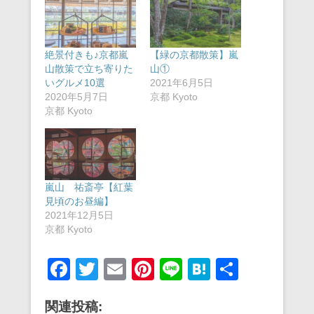
絶景付きも♪京都嵐
【緑の京都散策】嵐
山散策で立ち寄りた
山①
いグルメ10選
2021年6月5日
2020年5月7日
京都 Kyoto
京都 Kyoto
嵐山 祐斎亭【紅葉
見頃のお昼編】
2021年12月5日
京都 Kyoto
F
T
E
Pi
Li
H
共
a
wi
m
nt
n
at
有
関連投稿:
c
tt
ail
er
e
e