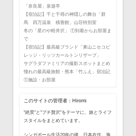
「奈良屋」泉遊亭
【宿泊記】千と千尋の神隠しの舞台「群
馬 四万温泉 積善館」山荘特別室
冬の「星のや軽井沢」 ①到着からお部屋ま
で
【宿泊記】最高級ブランド「東山ニセコビ
レッジ・リッツカールトンリザーブ」
サグラダファミリアの撮影スポットまとめ
憧れの最高級旅館・熊本「竹ふえ」宿泊記
①施設・お部屋
このサイトの管理者：Hiromi
”絶景”と”プチ贅沢”をテーマに、旅とライフ
スタイルをまとめています。
シンガポール生活20年の後、日本在住。海