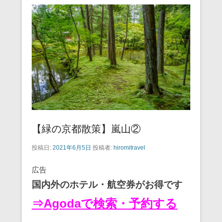
【緑の京都散策】嵐山②
投稿日:
2021年6月5日
投稿者:
hiromitravel
広告
国内外のホテル・航空券がお得です
⇒Agodaで検索・予約する