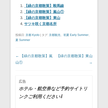
e
er
e
n
【緑の京都散策】鞍馬線
【緑の京都散策】嵐山①
b
st
a
【緑の京都散策】東山
o
サツキ咲く京都名所
o
投稿日:
京都 Kyoto
|
タグ:
京都観光
、
初夏 Early Summer
、
k
夏 Summer
投稿ナビゲーション
←
【緑の京都散策】嵐
【緑の京都散策】東山
山①
→
広告
ホテル・航空券など予約サイトリ
ンクご利用ください⇩