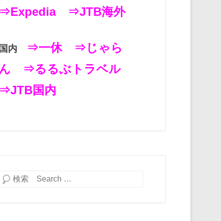
⇒Expedia
⇒JTB海外
⇒一休
⇒じゃら
国内
ん
⇒るるぶトラベル
⇒JTB国内
検索