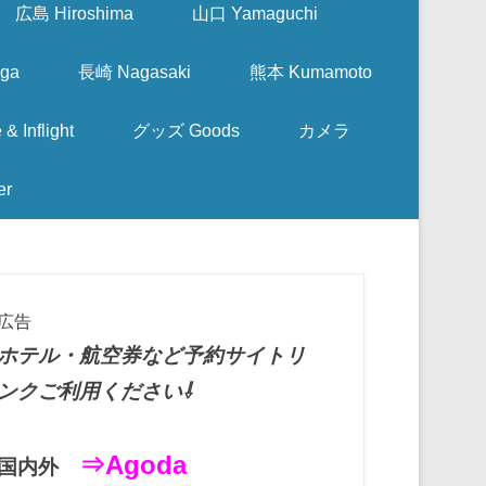
広島 Hiroshima
山口 Yamaguchi
ga
長崎 Nagasaki
熊本 Kumamoto
nflight
グッズ Goods
カメラ
er
広告
ホテル・航空券など予約サイトリ
ンクご利用ください⇩
⇒Agoda
国内外