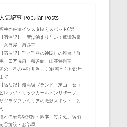
人気記事 Popular Posts
福井の厳選インスタ映えスポット6選
【宿泊記】一度は泊まりたい！草津温泉
「奈良屋」泉遊亭
【宿泊記】千と千尋の神隠しの舞台「群
馬 四万温泉 積善館」山荘特別室
冬の「星のや軽井沢」 ①到着からお部屋
まで
【宿泊記】最高級ブランド「東山ニセコ
ビレッジ・リッツカールトンリザーブ」
サグラダファミリアの撮影スポットまと
め
憧れの最高級旅館・熊本「竹ふえ」宿泊
記①施設・お部屋