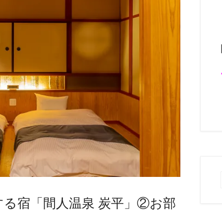
る宿「間人温泉 炭平」②お部