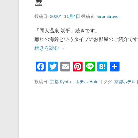
屋
投稿日:
2020年11月4日
投稿者:
hiromitravel
「間人温泉 炭平」続きです。
離れの海鈴というタイプのお部屋のご紹介です
続きを読む →
F
T
E
Pi
Li
H
共
a
wi
m
nt
n
at
有
投稿日:
京都 Kyoto
、
ホテル Hotel
|
タグ:
京都ホテル
c
tt
ail
er
e
e
e
er
e
n
b
st
a
o
o
k