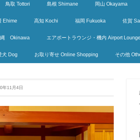
鳥取 Tottori
島根 Shimane
岡山 Okayama
 Ehime
高知 Kochi
福岡 Fukuoka
佐賀 Sa
縄 Okinawa
エアポートラウンジ・機内 Airport Lounge & I
愛犬 Dog
お取り寄せ Online Shopping
その他 Oth
20年11月4日