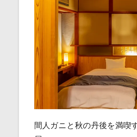
間人ガニと秋の丹後を満喫す