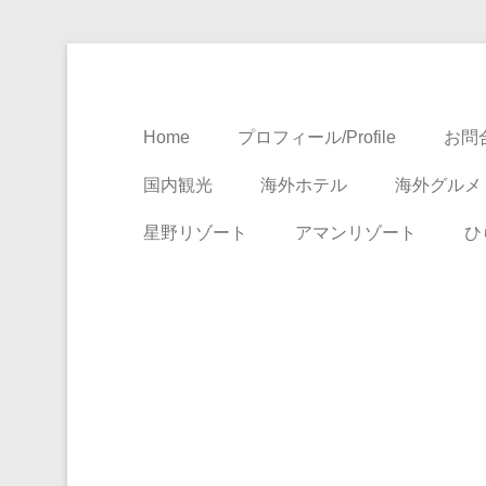
Travel, Life with A Little Luxury
大人のための絶景ア
Home
プロフィール/Profile
お問合
国内観光
海外ホテル
海外グルメ
星野リゾート
アマンリゾート
ひ