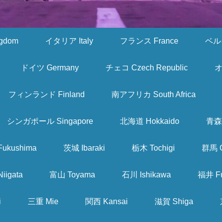
gdom
イタリア Italy
フランス France
ベルギ
ドイツ Germany
チェコ Czech Republic
オ
フィンランド Finland
南アフリカ South Africa
シンガポール Singapore
北海道 Hokkaido
青森 
ukushima
茨城 Ibaraki
栃木 Tochigi
群馬 
iigata
富山 Toyama
石川 Ishikawa
福井 Fu
i
三重 Mie
関西 Kansai
滋賀 Shiga