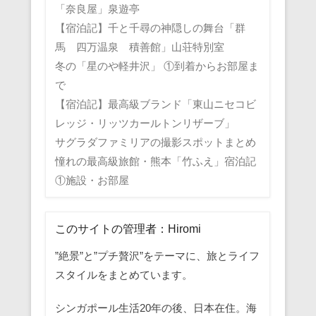
「奈良屋」泉遊亭
【宿泊記】千と千尋の神隠しの舞台「群
馬 四万温泉 積善館」山荘特別室
冬の「星のや軽井沢」 ①到着からお部屋ま
で
【宿泊記】最高級ブランド「東山ニセコビ
レッジ・リッツカールトンリザーブ」
サグラダファミリアの撮影スポットまとめ
憧れの最高級旅館・熊本「竹ふえ」宿泊記
①施設・お部屋
このサイトの管理者：Hiromi
”絶景”と”プチ贅沢”をテーマに、旅とライフ
スタイルをまとめています。
シンガポール生活20年の後、日本在住。海