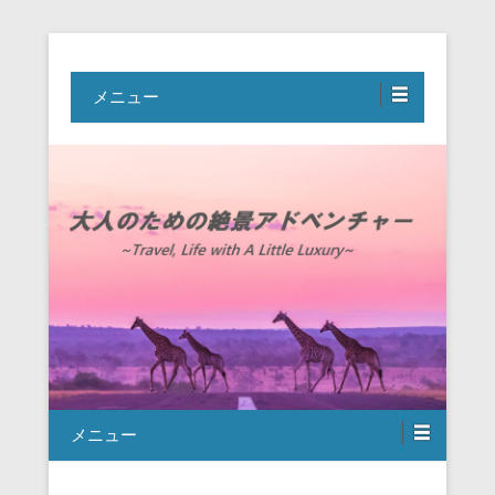
Travel, Life with A Little Luxury
大人のための絶景アドベンチャー
メニュー
メニュー