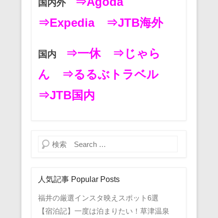
⇒Agoda
国内外
⇒Expedia
⇒JTB海外
⇒一休
⇒じゃら
国内
ん
⇒るるぶトラベル
⇒JTB国内
検索
人気記事 Popular Posts
福井の厳選インスタ映えスポット6選
【宿泊記】一度は泊まりたい！草津温泉