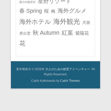
星野リゾート
星のや軽井沢
春 Spring
海外グルメ
桜
梅
海外観光
海外ホテル
犬旅
秋 Autumn
紅葉
紫陽花
界出雲
花
著作権表示 © 2026年
大人のための絶景アドベンチャー
All
Rights Reserved.
Catch Kathmandu by
Catch Themes