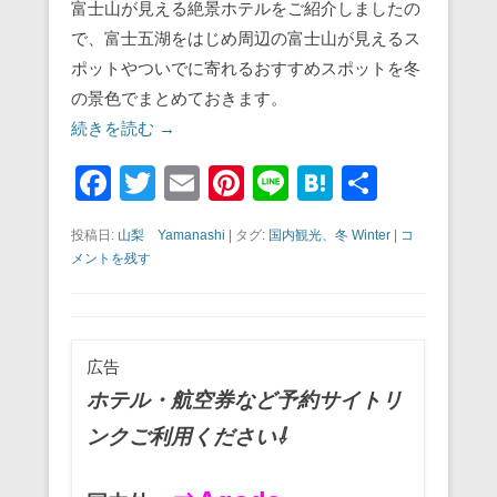
富士山が見える絶景ホテルをご紹介しましたの
で、富士五湖をはじめ周辺の富士山が見えるス
ポットやついでに寄れるおすすめスポットを冬
の景色でまとめておきます。
続きを読む →
F
T
E
Pi
Li
H
共
a
wi
m
nt
n
at
有
投稿日:
山梨 Yamanashi
|
タグ:
国内観光
、
冬 Winter
|
コ
c
tt
ail
er
e
e
メントを残す
e
er
e
n
b
st
a
o
広告
o
ホテル・航空券など予約サイトリ
k
ンクご利用ください⇩