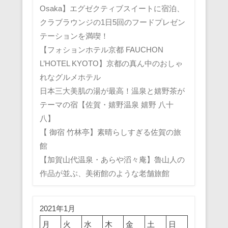
Osaka】エグゼクティブスイートに宿泊、
クラブラウンジの1日5回のフードプレゼン
テーションを満喫！
【フォションホテル京都 FAUCHON
L’HOTEL KYOTO】京都の真ん中のおしゃ
れなグルメホテル
日本三大美肌の湯が最高！温泉と嬉野茶が
テーマの宿【佐賀・嬉野温泉 嬉野 八十
八】
【 御宿 竹林亭】素晴らしすぎる佐賀の旅
館
【加賀山代温泉・あらや滔々庵】魯山人の
作品が並ぶ、美術館のような老舗旅館
2021年1月
月
火
水
木
金
土
日