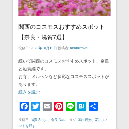
関西のコスモスおすすめスポット
【奈良・滋賀7選】
投稿日:
2020年10月19日
投稿者:
hiromitravel
続いて関西のコスモスおすすめスポット、奈良
と滋賀編です。
お寺、メルヘンなど多彩なコスモススポットが
あります。
続きを読む →
F
T
E
Pi
Li
H
共
a
wi
m
nt
n
at
有
投稿日:
滋賀 Shiga
、
奈良 Nara
|
タグ:
国内観光
、
花
|
コメ
c
tt
ail
er
e
e
ントを残す