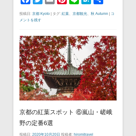
a
wi
m
nt
n
at
有
投稿日:
京都 Kyoto
|
タグ:
紅葉
、
京都観光
、
秋 Autumn
|
コ
c
tt
ail
er
e
e
メントを残す
e
er
e
n
b
st
a
o
o
k
京都の紅葉スポット ⑥嵐山・嵯峨
野の定番6選
投稿日:
2020年10月20日
投稿者:
hiromitravel