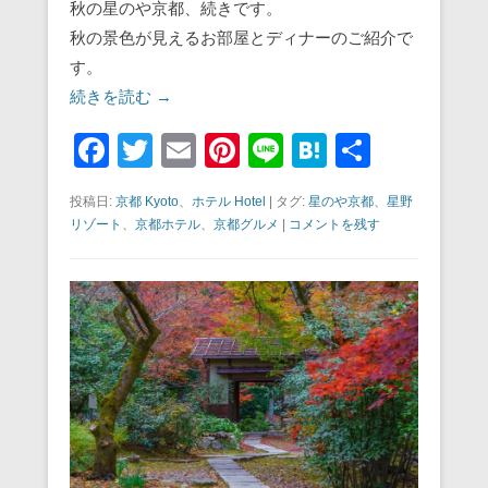
秋の星のや京都、続きです。
秋の景色が見えるお部屋とディナーのご紹介で
す。
続きを読む →
F
T
E
Pi
Li
H
共
a
wi
m
nt
n
at
有
投稿日:
京都 Kyoto
、
ホテル Hotel
|
タグ:
星のや京都
、
星野
c
tt
ail
er
e
e
リゾート
、
京都ホテル
、
京都グルメ
|
コメントを残す
e
er
e
n
b
st
a
o
o
k