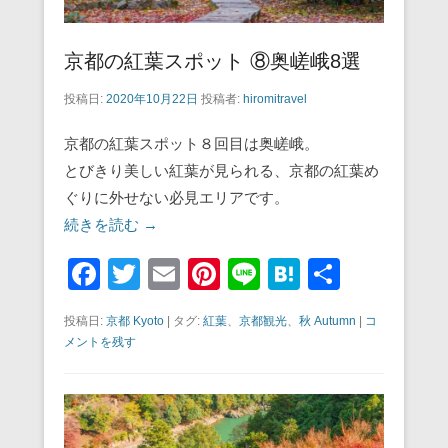
京都の紅葉スポット ⑧奥嵯峨8選
投稿日:
2020年10月22日
投稿者:
hiromitravel
京都の紅葉スポット８回目は奥嵯峨。
とびきり美しい紅葉が見られる、京都の紅葉め
ぐりに外せない必見エリアです。
続きを読む →
F
T
E
Pi
Li
H
共
a
wi
m
nt
n
at
有
投稿日:
京都 Kyoto
|
タグ:
紅葉
、
京都観光
、
秋 Autumn
|
コ
c
tt
ail
er
e
e
メントを残す
e
er
e
n
b
st
a
o