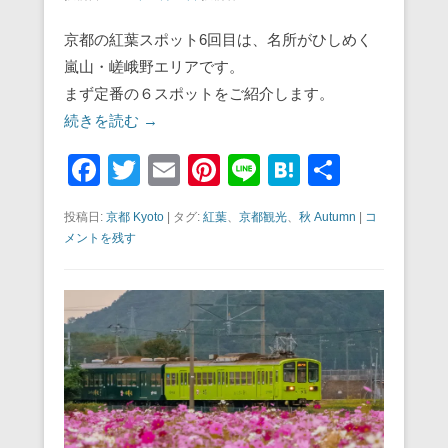
京都の紅葉スポット6回目は、名所がひしめく
嵐山・嵯峨野エリアです。
まず定番の６スポットをご紹介します。
続きを読む →
F
T
E
Pi
Li
H
共
a
wi
m
nt
n
at
有
投稿日:
京都 Kyoto
|
タグ:
紅葉
、
京都観光
、
秋 Autumn
|
コ
c
tt
ail
er
e
e
メントを残す
e
er
e
n
b
st
a
o
o
k