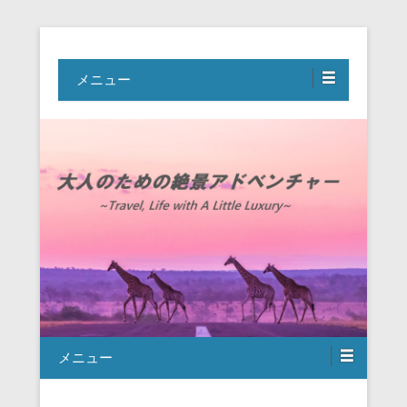
Travel, Life with A Little Luxury
大人のための絶景アドベンチャー
メニュー
メニュー