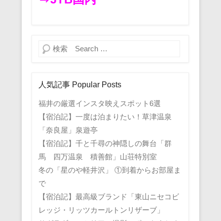
検索
人気記事 Popular Posts
福井の厳選インスタ映えスポット6選
【宿泊記】一度は泊まりたい！草津温泉
「奈良屋」泉遊亭
【宿泊記】千と千尋の神隠しの舞台「群
馬 四万温泉 積善館」山荘特別室
冬の「星のや軽井沢」 ①到着からお部屋ま
で
【宿泊記】最高級ブランド「東山ニセコビ
レッジ・リッツカールトンリザーブ」