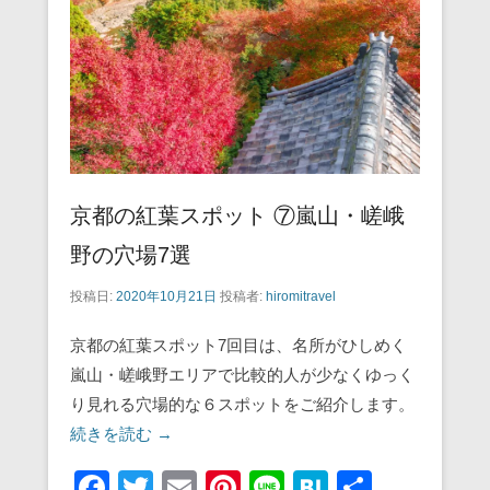
o
k
京都の紅葉スポット ⑦嵐山・嵯峨
野の穴場7選
投稿日:
2020年10月21日
投稿者:
hiromitravel
京都の紅葉スポット7回目は、名所がひしめく
嵐山・嵯峨野エリアで比較的人が少なくゆっく
り見れる穴場的な６スポットをご紹介します。
続きを読む →
F
T
E
Pi
Li
H
共