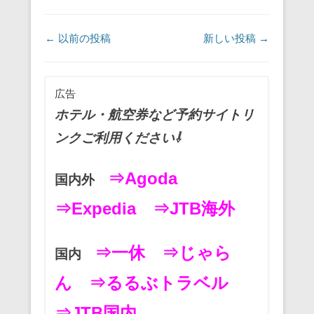
e
er
e
n
b
st
a
投稿ナビゲーション
←
以前の投稿
新しい投稿
→
o
o
広告
k
ホテル・航空券など予約サイトリ
ンクご利用ください⇩
⇒Agoda
国内外
⇒Expedia
⇒JTB海外
⇒一休
⇒じゃら
国内
ん
⇒るるぶトラベル
⇒JTB国内