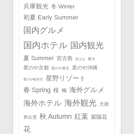
兵庫観光
冬 Winter
初夏 Early Summer
国内グルメ
国内ホテル
国内観光
夏 Summer
宮古島
愛犬
富士山
星のや京都
星のや沖縄
星のや東京
星野リゾート
星のや軽井沢
春 Spring
海外グルメ
桜
梅
海外観光
海外ホテル
犬旅
秋 Autumn
紅葉
紫陽花
界出雲
花