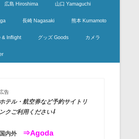
広島 Hiroshima
山口 Yamaguchi
ga
長崎 Nagasaki
熊本 Kumamoto
nflight
グッズ Goods
カメラ
er
広告
ホテル・航空券など予約サイトリ
ンクご利用ください⇩
⇒Agoda
国内外