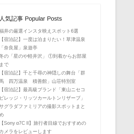
人気記事 Popular Posts
福井の厳選インスタ映えスポット6選
【宿泊記】一度は泊まりたい！草津温泉
「奈良屋」泉遊亭
冬の「星のや軽井沢」 ①到着からお部屋
まで
【宿泊記】千と千尋の神隠しの舞台「群
馬 四万温泉 積善館」山荘特別室
【宿泊記】最高級ブランド「東山ニセコ
ビレッジ・リッツカールトンリザーブ」
サグラダファミリアの撮影スポットまと
め
【Sony α7C II】旅行者目線でおすすめの
カメラをレビューします