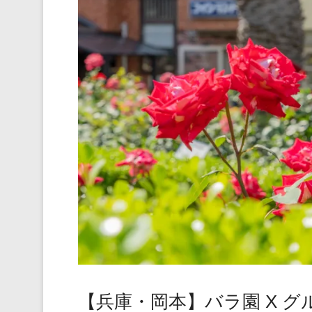
【兵庫・岡本】バラ園 X グ