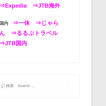
⇒Expedia
⇒JTB海外
⇒一休
⇒じゃら
国内
ん
⇒るるぶトラベル
⇒JTB国内
検索