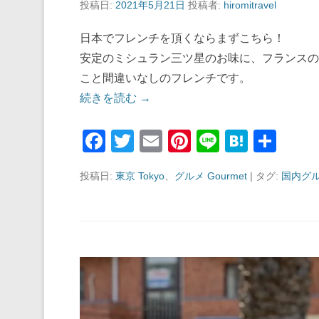
投稿日:
2021年5月21日
投稿者:
hiromitravel
日本でフレンチを頂くならまずこちら！
安定のミシュラン三ツ星のお味に、フランスの
こと間違いなしのフレンチです。
続きを読む →
F
T
E
Pi
Li
H
共
a
wi
m
nt
n
at
有
投稿日:
東京 Tokyo
、
グルメ Gourmet
|
タグ:
国内グ
c
tt
ail
er
e
e
e
er
e
n
b
st
a
o
o
k