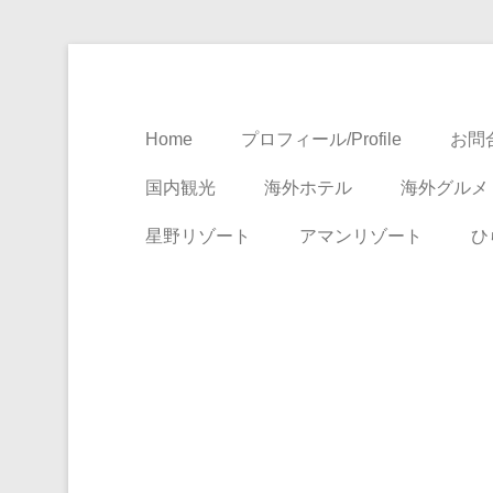
Travel, Life with A Little Luxury
大人のための絶景ア
Home
プロフィール/Profile
お問合
国内観光
海外ホテル
海外グルメ
星野リゾート
アマンリゾート
ひ