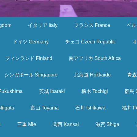
gdom
イタリア Italy
フランス France
ベルギ
ドイツ Germany
チェコ Czech Republic
オ
フィンランド Finland
南アフリカ South Africa
シンガポール Singapore
北海道 Hokkaido
青森 
ukushima
茨城 Ibaraki
栃木 Tochigi
群馬 
iigata
富山 Toyama
石川 Ishikawa
福井 Fu
i
三重 Mie
関西 Kansai
滋賀 Shiga