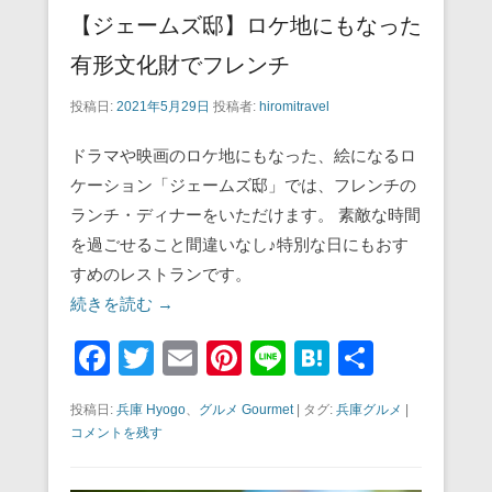
【ジェームズ邸】ロケ地にもなった
有形文化財でフレンチ
投稿日:
2021年5月29日
投稿者:
hiromitravel
ドラマや映画のロケ地にもなった、絵になるロ
ケーション「ジェームズ邸」では、フレンチの
ランチ・ディナーをいただけます。 素敵な時間
を過ごせること間違いなし♪特別な日にもおす
すめのレストランです。
続きを読む →
F
T
E
Pi
Li
H
共
a
wi
m
nt
n
at
有
投稿日:
兵庫 Hyogo
、
グルメ Gourmet
|
タグ:
兵庫グルメ
|
c
tt
ail
er
e
e
コメントを残す
e
er
e
n