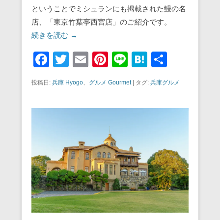
ということでミシュランにも掲載された鰻の名
店、「東京竹葉亭西宮店」のご紹介です。
続きを読む →
F
T
E
Pi
Li
H
共
a
wi
m
nt
n
at
有
投稿日:
兵庫 Hyogo
、
グルメ Gourmet
|
タグ:
兵庫グルメ
c
tt
ail
er
e
e
e
er
e
n
b
st
a
o
o
k