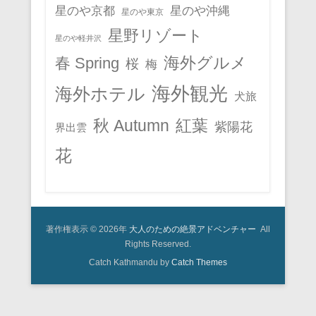
星のや京都
星のや沖縄
星のや東京
星野リゾート
星のや軽井沢
春 Spring
海外グルメ
桜
梅
海外観光
海外ホテル
犬旅
秋 Autumn
紅葉
紫陽花
界出雲
花
著作権表示 © 2026年
大人のための絶景アドベンチャー
All
Rights Reserved.
Catch Kathmandu by
Catch Themes