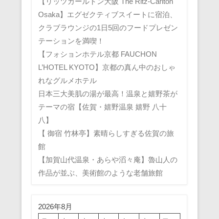
【リッツカールトン大阪 The Ritz-Carlton
Osaka】エグゼクティブスイートに宿泊、
クラブラウンジの1日5回のフードプレゼン
テーションを満喫！
【フォションホテル京都 FAUCHON
L’HOTEL KYOTO】京都の真ん中のおしゃ
れなグルメホテル
日本三大美肌の湯が最高！温泉と嬉野茶が
テーマの宿【佐賀・嬉野温泉 嬉野 八十
八】
【 御宿 竹林亭】素晴らしすぎる佐賀の旅
館
【加賀山代温泉・あらや滔々庵】魯山人の
作品が並ぶ、美術館のような老舗旅館
2026年8月