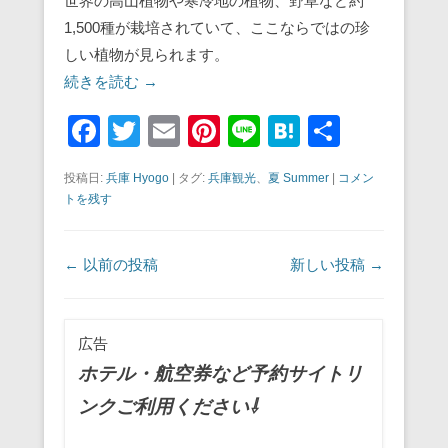
世界の高山植物や寒冷地の植物、野草など約
1,500種が栽培されていて、ここならではの珍
しい植物が見られます。
続きを読む →
F
T
E
Pi
Li
H
共
a
wi
m
nt
n
at
有
投稿日:
兵庫 Hyogo
|
タグ:
兵庫観光
、
夏 Summer
|
コメン
c
tt
ail
er
e
e
トを残す
e
er
e
n
b
st
a
投稿ナビゲーション
←
以前の投稿
新しい投稿
→
o
o
広告
k
ホテル・航空券など予約サイトリ
ンクご利用ください⇩