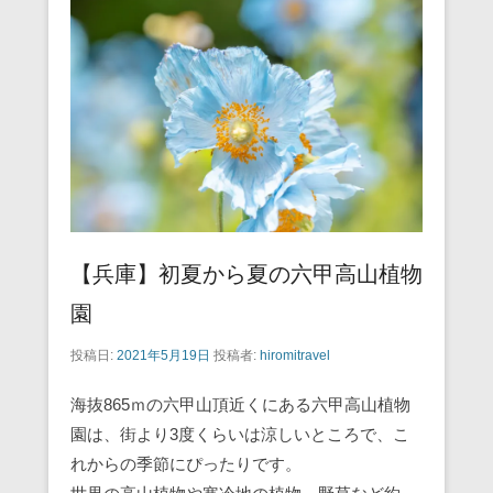
b
st
a
o
o
k
【兵庫】初夏から夏の六甲高山植物
園
投稿日:
2021年5月19日
投稿者:
hiromitravel
海抜865ｍの六甲山頂近くにある六甲高山植物
園は、街より3度くらいは涼しいところで、こ
れからの季節にぴったりです。