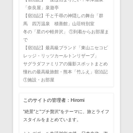
「奈良屋」泉遊亭
【宿泊記】千と千尋の神隠しの舞台「群
馬 四万温泉 積善館」山荘特別室
冬の「星のや軽井沢」 ①到着からお部屋ま
で
【宿泊記】最高級ブランド「東山ニセコビ
レッジ・リッツカールトンリザーブ」
サグラダファミリアの撮影スポットまとめ
憧れの最高級旅館・熊本「竹ふえ」宿泊記
①施設・お部屋
このサイトの管理者：Hiromi
”絶景”と”プチ贅沢”をテーマに、旅とライフ
スタイルをまとめています。