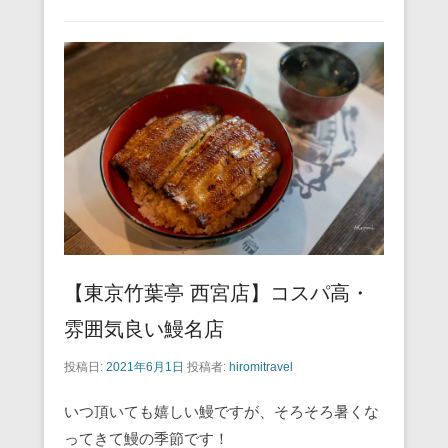
c
tt
ail
er
e
e
e
er
e
n
b
st
a
o
o
k
【東京竹葉亭 西宮店】コスパ高・
雰囲気良い鰻名店
投稿日:
2021年6月1日
投稿者:
hiromitravel
いつ頂いても嬉しい鰻ですが、そろそろ暑くな
ってきて鰻の季節です！