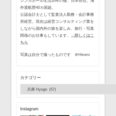
シンガポール生活20年の後、日本在住。海
外渡航歴40カ国超。
公認会計士として監査法人勤務・会計事務
所経営。現在は経営コンサルティング業を
しながら国内外の旅を楽しみ、旅行・写真
関係のお仕事もしています。
→詳しくはこ
ちら
写真は自分で撮ったものです ＠Hiromi
カテゴリー
カ
テ
ゴ
リ
Instagram
ー