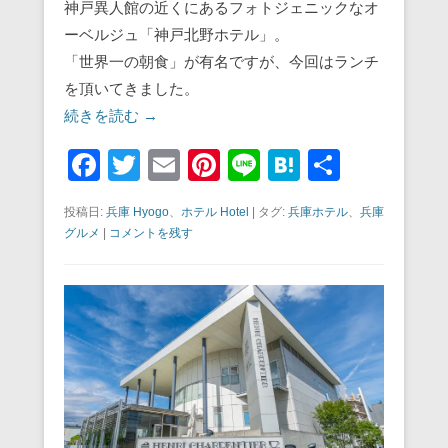
神戸異人館の近くにあるフォトジェニックなオ
ーベルジュ「神戸北野ホテル」。
「世界一の朝食」が有名ですが、今回はランチ
を頂いてきました。
続きを読む →
F
T
E
Pi
Li
H
共
a
wi
m
nt
n
at
有
投稿日:
兵庫 Hyogo
、
ホテル Hotel
|
タグ:
兵庫ホテル
、
兵庫
c
tt
ail
er
e
e
グルメ
|
コメントを残す
e
er
e
n
b
st
a
o
o
k