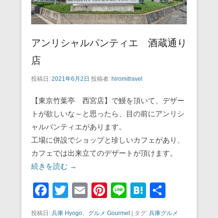
アンリシャルパンティエ 酒蔵通り
店
投稿日:
2021年6月2日
投稿者:
hiromitravel
【東京竹葉亭 西宮店】で鰻を頂いて、デザー
トが欲しいな～と思ったら、目の前にアンリシ
ャルパンティエがあります。
工場に併設でショップと珍しいカフェがあり、
カフェでは出来立てのデザートが頂けます。
続きを読む →
F
T
E
Pi
Li
H
共
a
wi
m
nt
n
at
有
投稿日:
兵庫 Hyogo
、
グルメ Gourmet
|
タグ:
兵庫グルメ