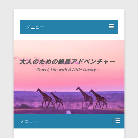
Travel, Life with A Little Luxury
大人のための絶景アドベンチャー
メニュー
メニュー