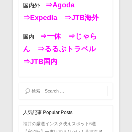
⇒Agoda
国内外
⇒Expedia
⇒JTB海外
⇒一休
⇒じゃら
国内
ん
⇒るるぶトラベル
⇒JTB国内
検索
人気記事 Popular Posts
福井の厳選インスタ映えスポット6選
【宿泊記】一度は泊まりたい！草津温泉