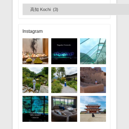
カ
テ
ゴ
リ
Instagram
ー