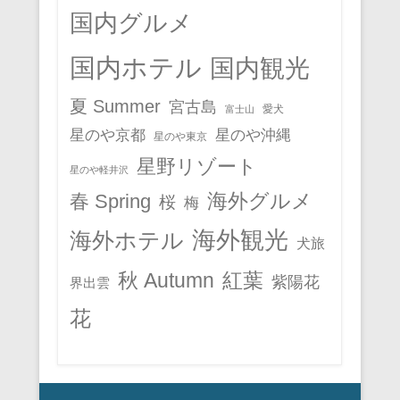
国内グルメ
国内ホテル
国内観光
夏 Summer
宮古島
愛犬
富士山
星のや京都
星のや沖縄
星のや東京
星野リゾート
星のや軽井沢
春 Spring
海外グルメ
桜
梅
海外観光
海外ホテル
犬旅
秋 Autumn
紅葉
紫陽花
界出雲
花