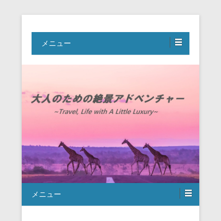
Travel, Life with A Little Luxury
大人のための絶景アドベンチャー
メニュー
メニュー