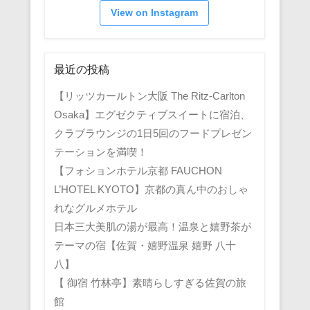
View on Instagram
最近の投稿
【リッツカールトン大阪 The Ritz-Carlton
Osaka】エグゼクティブスイートに宿泊、
クラブラウンジの1日5回のフードプレゼン
テーションを満喫！
【フォションホテル京都 FAUCHON
L’HOTEL KYOTO】京都の真ん中のおしゃ
れなグルメホテル
日本三大美肌の湯が最高！温泉と嬉野茶が
テーマの宿【佐賀・嬉野温泉 嬉野 八十
八】
【 御宿 竹林亭】素晴らしすぎる佐賀の旅
館