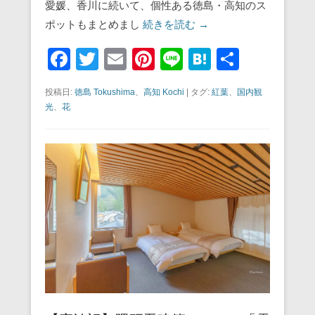
愛媛、香川に続いて、個性ある徳島・高知のス
ポットもまとめまし
続きを読む →
F
T
E
Pi
Li
H
共
a
wi
m
nt
n
at
有
投稿日:
徳島 Tokushima
、
高知 Kochi
|
タグ:
紅葉
、
国内観
c
tt
ail
er
e
e
光
、
花
e
er
e
n
b
st
a
o
o
k