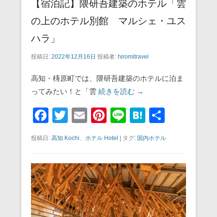
【宿泊記】隈研吾建築のホテル「雲
の上のホテル別館 マルシェ・ユス
ハラ」
投稿日:
2022年12月16日
投稿者:
hiromitravel
高知・梼原町では、隈研吾建築のホテルに泊ま
ってみたい！と「雲
続きを読む →
F
T
E
Pi
Li
H
共
a
wi
m
nt
n
at
有
投稿日:
高知 Kochi
、
ホテル Hotel
|
タグ:
国内ホテル
c
tt
ail
er
e
e
e
er
e
n
b
st
a
o
o