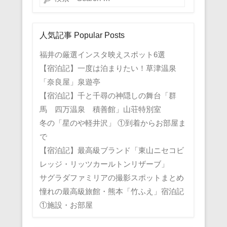
人気記事 Popular Posts
福井の厳選インスタ映えスポット6選
【宿泊記】一度は泊まりたい！草津温泉
「奈良屋」泉遊亭
【宿泊記】千と千尋の神隠しの舞台「群
馬 四万温泉 積善館」山荘特別室
冬の「星のや軽井沢」 ①到着からお部屋ま
で
【宿泊記】最高級ブランド「東山ニセコビ
レッジ・リッツカールトンリザーブ」
サグラダファミリアの撮影スポットまとめ
憧れの最高級旅館・熊本「竹ふえ」宿泊記
①施設・お部屋