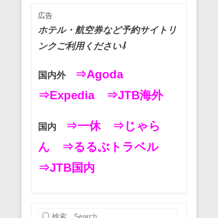
b
st
a
広告
o
ホテル・航空券など予約サイトリ
o
ンクご利用ください⇩
k
⇒Agoda
国内外
⇒Expedia
⇒JTB海外
⇒一休
⇒じゃら
国内
ん
⇒るるぶトラベル
⇒JTB国内
検索