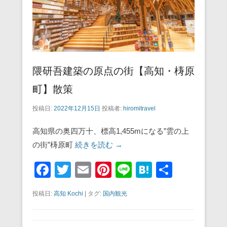
k
隈研吾建築の原点の街【高知・梼原
町】散策
投稿日:
2022年12月15日
投稿者:
hiromitravel
高知県の奥四万十、標高1,455mになる”雲の上
の街”梼原町
続きを読む →
F
T
E
Pi
Li
H
共
a
wi
m
nt
n
at
有
投稿日:
高知 Kochi
|
タグ:
国内観光
c
tt
ail
er
e
e
e
er
e
n