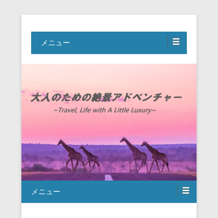
Travel, Life with A Little Luxury
大人のための絶景アドベンチャー
メニュー
メニュー