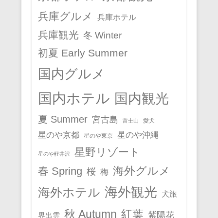
兵庫グルメ
兵庫ホテル
兵庫観光
冬 Winter
初夏 Early Summer
国内グルメ
国内ホテル
国内観光
夏 Summer
宮古島
愛犬
富士山
星のや京都
星のや沖縄
星のや東京
星野リゾート
星のや軽井沢
春 Spring
海外グルメ
桜
梅
海外観光
海外ホテル
犬旅
秋 Autumn
紅葉
紫陽花
界出雲