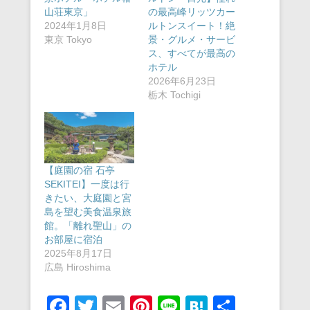
山荘東京」
の最高峰リッツカー
2024年1月8日
ルトンスイート！絶
東京 Tokyo
景・グルメ・サービ
ス、すべてが最高の
ホテル
2026年6月23日
栃木 Tochigi
【庭園の宿 石亭
SEKITEI】一度は行
きたい、大庭園と宮
島を望む美食温泉旅
館。「離れ聖山」の
お部屋に宿泊
2025年8月17日
広島 Hiroshima
F
T
E
Pi
Li
H
共