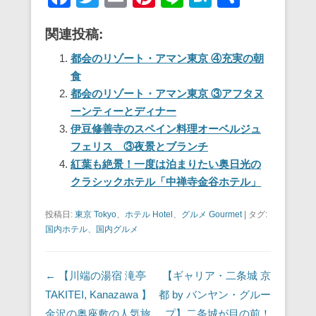
a
wi
m
nt
n
at
有
関連投稿:
c
tt
ail
er
e
e
e
er
e
n
都会のリゾート・アマン東京 ④充実の朝
食
b
st
a
都会のリゾート・アマン東京 ③アフタヌ
o
ーンティーとディナー
o
伊豆修善寺のスペイン料理オーベルジュ
フェリス ③夜景とブランチ
k
紅葉も絶景！一度は泊まりたい奥日光の
クラシックホテル「中禅寺金谷ホテル」
投稿日:
東京 Tokyo
、
ホテル Hotel
、
グルメ Gourmet
|
タグ:
国内ホテル
、
国内グルメ
投稿ナビゲーション
←
【川端の湯宿 滝亭
【ギャリア・二条城 京
TAKITEI, Kanazawa 】
都 by バンヤン・グルー
金沢の奥座敷の人気旅
プ】二条城が目の前！