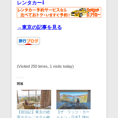
レンタカー⇩
→東京の記事を見る
(Visited 250 times, 1 visits today)
関連
【宿泊記】東京の絶
【ザ・リッツ・カー
景ホテル「ホテル椿
ルトン・日光】憧れ