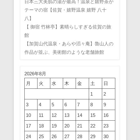
日本三大美肌の湯が最高！温泉と嬉野茶が
テーマの宿【佐賀・嬉野温泉 嬉野 八十
八】
【 御宿 竹林亭】素晴らしすぎる佐賀の旅
館
【加賀山代温泉・あらや滔々庵】魯山人の
作品が並ぶ、美術館のような老舗旅館
2026年8月
月
火
水
木
金
土
日
1
2
3
4
5
6
7
8
9
10
11
12
13
14
15
16
17
18
19
20
21
22
23
24
25
26
27
28
29
30