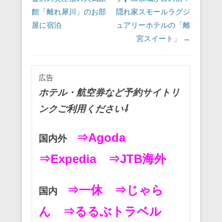
館「離れ犀川」のお部
隠れ家スモールラグジ
屋に宿泊
ュアリーホテルの「離
宮スイート」
→
広告
ホテル・航空券など予約サイトリ
ンクご利用ください⇩
⇒Agoda
国内外
⇒Expedia
⇒JTB海外
⇒一休
⇒じゃら
国内
ん
⇒るるぶトラベル