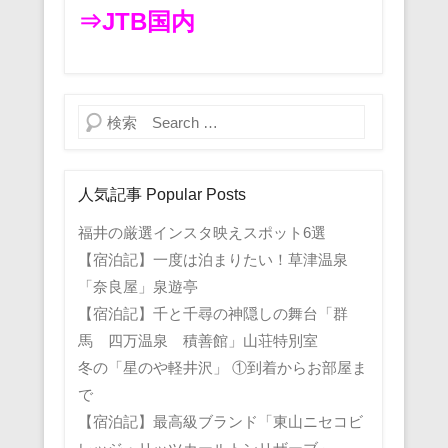
⇒JTB国内
検索
人気記事 Popular Posts
福井の厳選インスタ映えスポット6選
【宿泊記】一度は泊まりたい！草津温泉
「奈良屋」泉遊亭
【宿泊記】千と千尋の神隠しの舞台「群
馬 四万温泉 積善館」山荘特別室
冬の「星のや軽井沢」 ①到着からお部屋ま
で
【宿泊記】最高級ブランド「東山ニセコビ