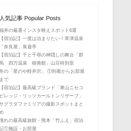
人気記事 Popular Posts
福井の厳選インスタ映えスポット6選
【宿泊記】一度は泊まりたい！草津温泉
「奈良屋」泉遊亭
【宿泊記】千と千尋の神隠しの舞台「群
馬 四万温泉 積善館」山荘特別室
冬の「星のや軽井沢」 ①到着からお部屋
まで
【宿泊記】最高級ブランド「東山ニセコ
ビレッジ・リッツカールトンリザーブ」
サグラダファミリアの撮影スポットまと
め
憧れの最高級旅館・熊本「竹ふえ」宿泊
記①施設・お部屋