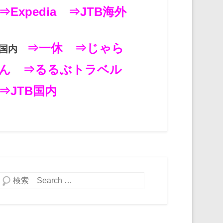
⇒Expedia
⇒JTB海外
⇒一休
⇒じゃら
国内
ん
⇒るるぶトラベル
⇒JTB国内
検索