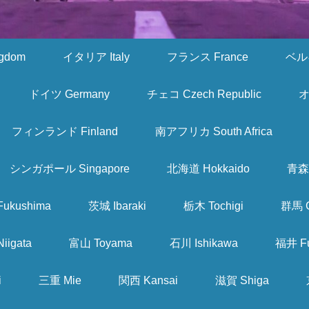
gdom
イタリア Italy
フランス France
ベルギ
ドイツ Germany
チェコ Czech Republic
オ
フィンランド Finland
南アフリカ South Africa
シンガポール Singapore
北海道 Hokkaido
青森 
ukushima
茨城 Ibaraki
栃木 Tochigi
群馬 
iigata
富山 Toyama
石川 Ishikawa
福井 Fu
i
三重 Mie
関西 Kansai
滋賀 Shiga