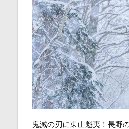
鬼滅の刃に東山魁夷！長野