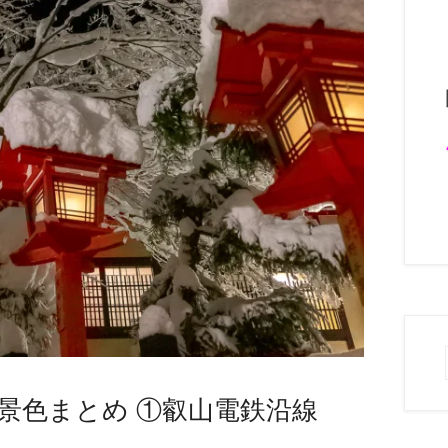
景色まとめ ①叡山電鉄沿線