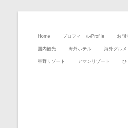
Travel, Life with A Little Luxury
大人のための絶景ア
Home
プロフィール/Profile
お問合
国内観光
海外ホテル
海外グルメ
星野リゾート
アマンリゾート
ひ