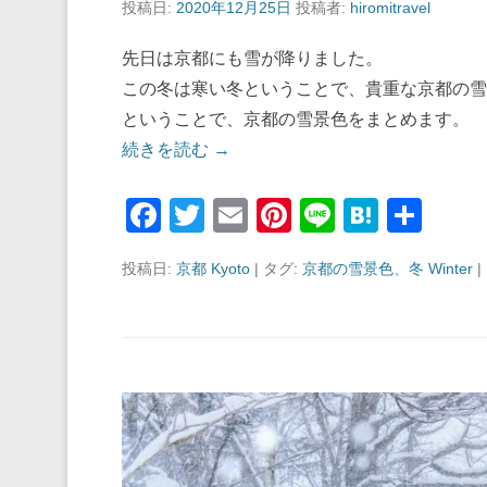
投稿日:
2020年12月25日
投稿者:
hiromitravel
先日は京都にも雪が降りました。
この冬は寒い冬ということで、貴重な京都の雪
ということで、京都の雪景色をまとめます。
続きを読む →
F
T
E
Pi
Li
H
共
a
wi
m
nt
n
at
有
投稿日:
京都 Kyoto
|
タグ:
京都の雪景色
、
冬 Winter
|
c
tt
ail
er
e
e
e
er
e
n
b
st
a
o
o
k