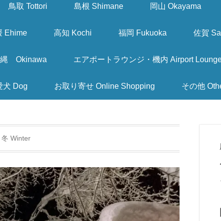
鳥取 Tottori
島根 Shimane
岡山 Okayama
 Ehime
高知 Kochi
福岡 Fukuoka
佐賀 Sa
縄 Okinawa
エアポートラウンジ・機内 Airport Lounge & I
愛犬 Dog
お取り寄せ Online Shopping
その他 Oth
:
冬 Winter