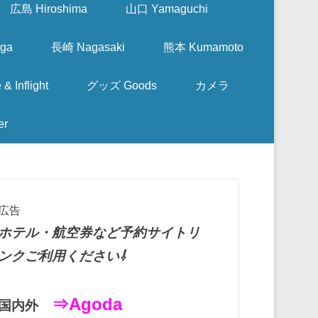
広島 Hiroshima
山口 Yamaguchi
ga
長崎 Nagasaki
熊本 Kumamoto
nflight
グッズ Goods
カメラ
er
広告
ホテル・航空券など予約サイトリ
ンクご利用ください⇩
⇒Agoda
国内外