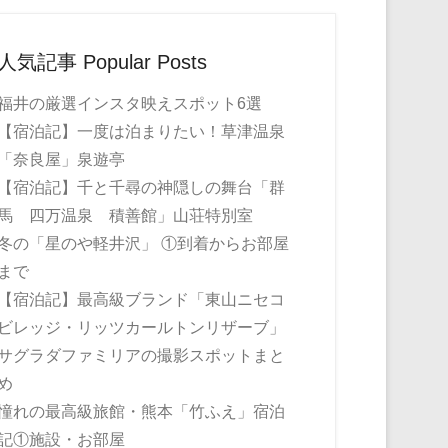
人気記事 Popular Posts
福井の厳選インスタ映えスポット6選
【宿泊記】一度は泊まりたい！草津温泉
「奈良屋」泉遊亭
【宿泊記】千と千尋の神隠しの舞台「群
馬 四万温泉 積善館」山荘特別室
冬の「星のや軽井沢」 ①到着からお部屋
まで
【宿泊記】最高級ブランド「東山ニセコ
ビレッジ・リッツカールトンリザーブ」
サグラダファミリアの撮影スポットまと
め
憧れの最高級旅館・熊本「竹ふえ」宿泊
記①施設・お部屋