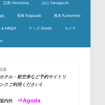
広島 Hiroshima
山口 Yamaguchi
ga
長崎 Nagasaki
熊本 Kumamoto
nflight
グッズ Goods
カメラ
er
広告
ホテル・航空券など予約サイトリ
ンクご利用ください⇩
⇒Agoda
国内外