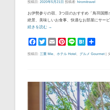
投稿日:
2020年5月21日
投稿者:
hiromitravel
お伊勢参りの宿、3つ目のおすすめ「鳥羽国際
絶景、美味しいお食事、快適なお部屋にサービ
続きを読む →
F
T
E
Pi
Li
H
共
a
wi
m
nt
n
at
有
投稿日:
三重 Mie
、
ホテル Hotel
、
グルメ Gourmet
|
c
tt
ail
er
e
e
e
er
e
n
b
st
a
o
o
k