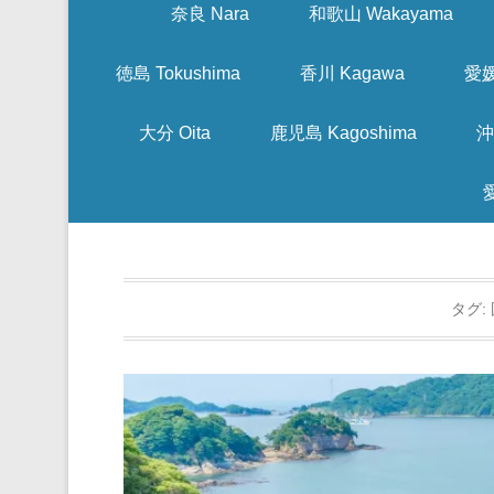
奈良 Nara
和歌山 Wakayama
徳島 Tokushima
香川 Kagawa
愛媛
大分 Oita
鹿児島 Kagoshima
沖
タグ: