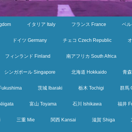
gdom
イタリア Italy
フランス France
ベルギ
ドイツ Germany
チェコ Czech Republic
オ
フィンランド Finland
南アフリカ South Africa
シンガポール Singapore
北海道 Hokkaido
青森 
ukushima
茨城 Ibaraki
栃木 Tochigi
群馬 
iigata
富山 Toyama
石川 Ishikawa
福井 Fu
i
三重 Mie
関西 Kansai
滋賀 Shiga