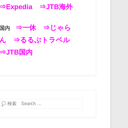
⇒Expedia
⇒JTB海外
⇒一休
⇒じゃら
国内
ん
⇒るるぶトラベル
⇒JTB国内
検索