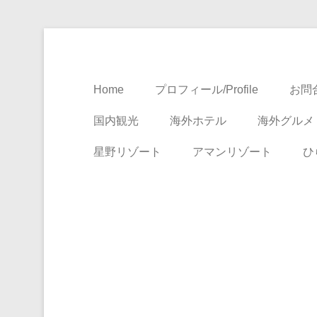
Travel, Life with A Little Luxury
大人のための絶景ア
Home
プロフィール/Profile
お問合
国内観光
海外ホテル
海外グルメ
星野リゾート
アマンリゾート
ひ