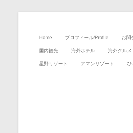
Travel, Life with A Little Luxury
大人のための絶景ア
Home
プロフィール/Profile
お問合
国内観光
海外ホテル
海外グルメ
星野リゾート
アマンリゾート
ひ