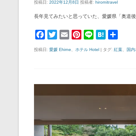
投稿日:
2022年12月8日
投稿者:
hiromitravel
長年見てみたいと思っていた、愛媛県「奥道
F
T
E
Pi
Li
H
共
a
wi
m
nt
n
at
有
投稿日:
愛媛 Ehime
、
ホテル Hotel
|
タグ:
紅葉
、
国内
c
tt
ail
er
e
e
e
er
e
n
b
st
a
o
o
k