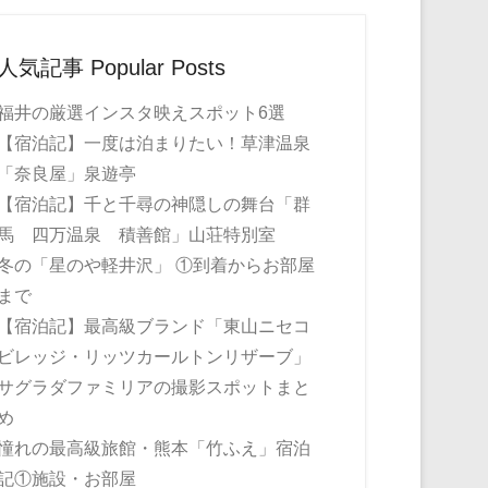
人気記事 Popular Posts
福井の厳選インスタ映えスポット6選
【宿泊記】一度は泊まりたい！草津温泉
「奈良屋」泉遊亭
【宿泊記】千と千尋の神隠しの舞台「群
馬 四万温泉 積善館」山荘特別室
冬の「星のや軽井沢」 ①到着からお部屋
まで
【宿泊記】最高級ブランド「東山ニセコ
ビレッジ・リッツカールトンリザーブ」
サグラダファミリアの撮影スポットまと
め
憧れの最高級旅館・熊本「竹ふえ」宿泊
記①施設・お部屋