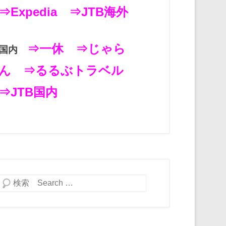
⇒Expedia
⇒JTB海外
⇒一休
⇒じゃら
国内
ん
⇒るるぶトラベル
⇒JTB国内
検索