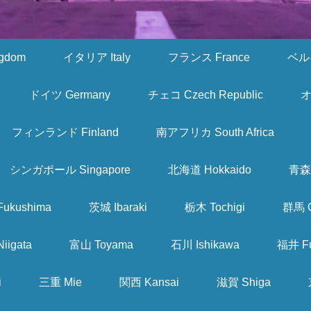
gdom
イタリア Italy
フランス France
ベルギ
ドイツ Germany
チェコ Czech Republic
オ
フィンランド Finland
南アフリカ South Africa
シンガポール Singapore
北海道 Hokkaido
青森 
ukushima
茨城 Ibaraki
栃木 Tochigi
群馬 
iigata
富山 Toyama
石川 Ishikawa
福井 Fu
i
三重 Mie
関西 Kansai
滋賀 Shiga