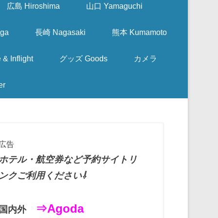
広島 Hiroshima
山口 Yamaguchi
ga
長崎 Nagasaki
熊本 Kumamoto
nflight
グッズ Goods
カメラ
er
広告
ホテル・航空券など予約サイトリ
ンクご利用ください⇩
⇒Agoda
国内外