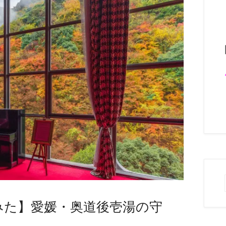
みた】愛媛・奥道後壱湯の守