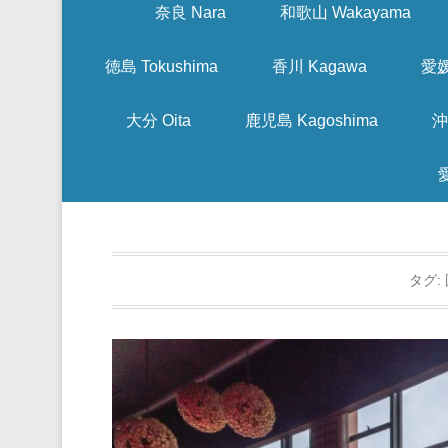
奈良 Nara
和歌山 Wakayama
徳島 Tokushima
香川 Kagawa
愛媛
大分 Oita
鹿児島 Kagoshima
沖
タグ: