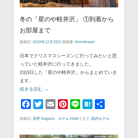
冬の「星のや軽井沢」 ①到着から
お部屋まで
投稿日:
2020年12月18日
投稿者:
hiromitravel
日本でクリスマスシーズンに行ってみたいと思
っていた軽井沢に行ってきました。
2泊3日した「星のや軽井沢」からまとめていき
ます。
続きを読む →
F
T
E
Pi
Li
H
共
a
wi
m
nt
n
at
有
投稿日:
長野 Nagano
、
ホテル Hotel
|
タグ:
国内ホテル
c
tt
ail
er
e
e
e
er
e
n