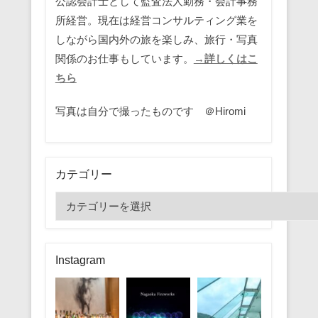
公認会計士として監査法人勤務・会計事務
所経営。現在は経営コンサルティング業を
しながら国内外の旅を楽しみ、旅行・写真
関係のお仕事もしています。
→詳しくはこ
ちら
写真は自分で撮ったものです ＠Hiromi
カテゴリー
カ
テ
ゴ
リ
Instagram
ー