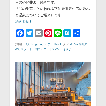
星のや軽井沢、続きです。
「谷の集落」といわれる宿泊者限定の広い敷地
と温泉についてご紹介します。
続きを読む →
F
T
E
Pi
Li
H
共
a
wi
m
nt
n
at
有
投稿日:
長野 Nagano
、
ホテル Hotel
|
タグ:
星のや軽井沢
、
c
tt
ail
er
e
e
星野リゾート
、
国内ホテル
|
コメントを残す
e
er
e
n
b
st
a
o
o
k