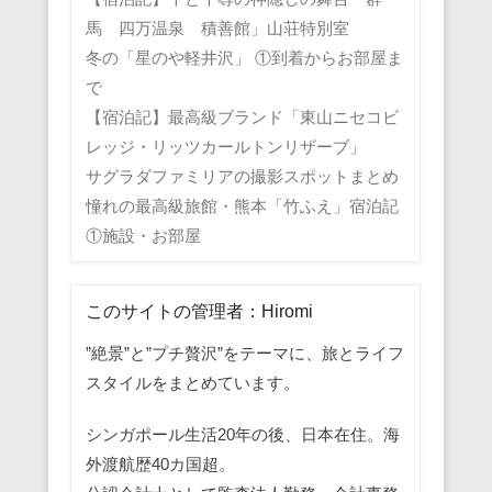
馬 四万温泉 積善館」山荘特別室
冬の「星のや軽井沢」 ①到着からお部屋ま
で
【宿泊記】最高級ブランド「東山ニセコビ
レッジ・リッツカールトンリザーブ」
サグラダファミリアの撮影スポットまとめ
憧れの最高級旅館・熊本「竹ふえ」宿泊記
①施設・お部屋
このサイトの管理者：Hiromi
”絶景”と”プチ贅沢”をテーマに、旅とライフ
スタイルをまとめています。
シンガポール生活20年の後、日本在住。海
外渡航歴40カ国超。