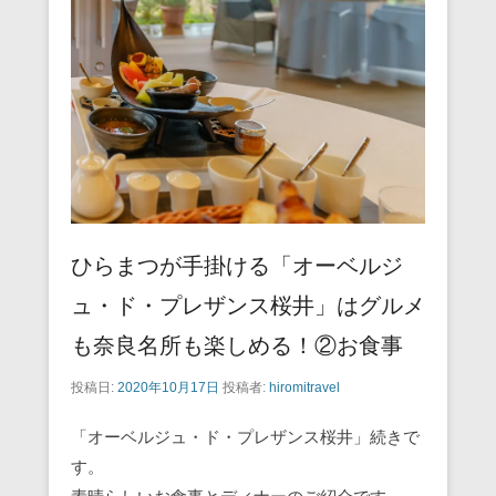
b
st
a
o
o
k
ひらまつが手掛ける「オーベルジ
ュ・ド・プレザンス桜井」はグルメ
も奈良名所も楽しめる！②お食事
投稿日:
2020年10月17日
投稿者:
hiromitravel
「オーベルジュ・ド・プレザンス桜井」続きで
す。