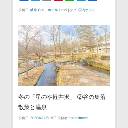
a
wi
m
nt
n
at
有
投稿日:
岐阜 Gifu
、
ホテル Hotel
|
タグ:
国内ホテル
c
tt
ail
er
e
e
e
er
e
n
b
st
a
o
o
k
冬の「星のや軽井沢」 ②谷の集落
散策と温泉
投稿日:
2020年12月19日
投稿者:
hiromitravel