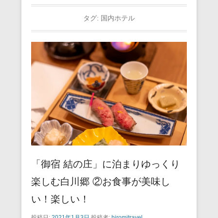
タグ:
国内ホテル
「御宿 結の庄」に泊まりゆっくり
楽しむ白川郷 ②お食事が美味し
い！楽しい！
投稿日:
2021年1月3日
投稿者:
hiromitravel