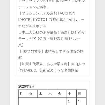
クラブラウンジの1日5回のフードプレゼン
テーションを満喫！
【フォションホテル京都 FAUCHON
L’HOTEL KYOTO】京都の真ん中のおしゃ
れなグルメホテル
日本三大美肌の湯が最高！温泉と嬉野茶が
テーマの宿【佐賀・嬉野温泉 嬉野 八十
八】
【 御宿 竹林亭】素晴らしすぎる佐賀の旅
館
【加賀山代温泉・あらや滔々庵】魯山人の
作品が並ぶ、美術館のような老舗旅館
2026年8月
月
火
水
木
金
土
日
1
2