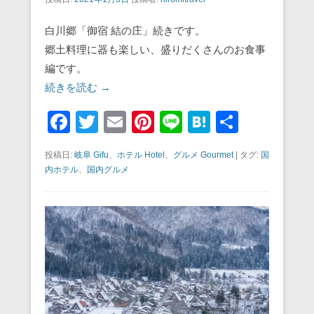
白川郷「御宿 結の庄」続きです。
郷土料理に器も楽しい、盛りだくさんのお食事
編です。
続きを読む →
F
T
E
Pi
Li
H
共
a
wi
m
nt
n
at
有
投稿日:
岐阜 Gifu
、
ホテル Hotel
、
グルメ Gourmet
|
タグ:
国
c
tt
ail
er
e
e
内ホテル
、
国内グルメ
e
er
e
n
b
st
a
o
o
k