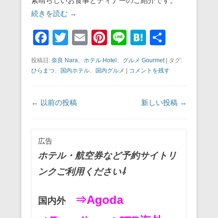
素晴らしいお食事とディナーのご紹介です。
続きを読む →
F
T
E
Pi
Li
H
共
a
wi
m
nt
n
at
有
投稿日:
奈良 Nara
、
ホテル Hotel
、
グルメ Gourmet
|
タグ:
c
tt
ail
er
e
e
ひらまつ
、
国内ホテル
、
国内グルメ
|
コメントを残す
e
er
e
n
b
st
a
投稿ナビゲーション
←
以前の投稿
新しい投稿
→
o
o
広告
k
ホテル・航空券など予約サイトリ
ンクご利用ください⇩
⇒Agoda
国内外