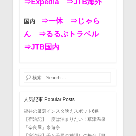
⇒Expedia
⇒JTB海外
⇒一休
⇒じゃら
国内
ん
⇒るるぶトラベル
⇒JTB国内
検索
人気記事 Popular Posts
福井の厳選インスタ映えスポット6選
【宿泊記】一度は泊まりたい！草津温泉
「奈良屋」泉遊亭
【宿泊記】千と千尋の神隠しの舞台「群