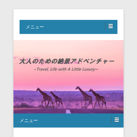
Travel, Life with A Little Luxury
大人のための絶景アドベンチャー
メニュー
メニュー