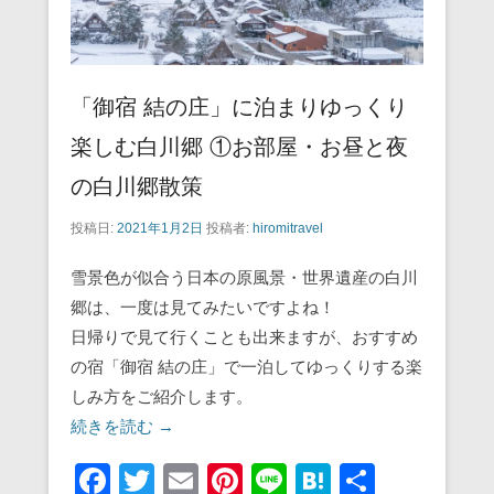
「御宿 結の庄」に泊まりゆっくり
楽しむ白川郷 ①お部屋・お昼と夜
の白川郷散策
投稿日:
2021年1月2日
投稿者:
hiromitravel
雪景色が似合う日本の原風景・世界遺産の白川
郷は、一度は見てみたいですよね！
日帰りで見て行くことも出来ますが、おすすめ
の宿「御宿 結の庄」で一泊してゆっくりする楽
しみ方をご紹介します。
続きを読む →
F
T
E
Pi
Li
H
共