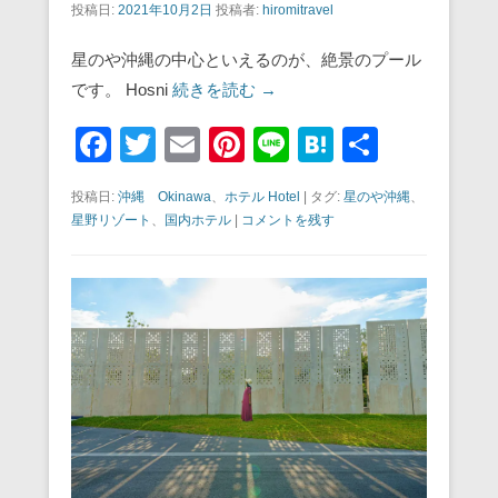
投稿日:
2021年10月2日
投稿者:
hiromitravel
星のや沖縄の中心といえるのが、絶景のプール
です。 Hosni
続きを読む →
F
T
E
Pi
Li
H
共
a
wi
m
nt
n
at
有
投稿日:
沖縄 Okinawa
、
ホテル Hotel
|
タグ:
星のや沖縄
、
c
tt
ail
er
e
e
星野リゾート
、
国内ホテル
|
コメントを残す
e
er
e
n
b
st
a
o
o
k