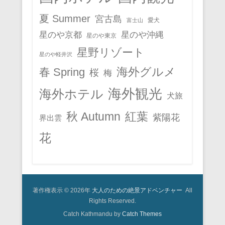
夏 Summer
宮古島
愛犬
富士山
星のや京都
星のや沖縄
星のや東京
星野リゾート
星のや軽井沢
春 Spring
海外グルメ
桜
梅
海外観光
海外ホテル
犬旅
秋 Autumn
紅葉
紫陽花
界出雲
花
著作権表示 © 2026年
大人のための絶景アドベンチャー
All
Rights Reserved.
Catch Kathmandu by
Catch Themes