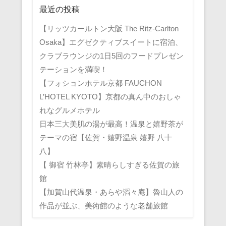
最近の投稿
【リッツカールトン大阪 The Ritz-Carlton
Osaka】エグゼクティブスイートに宿泊、
クラブラウンジの1日5回のフードプレゼン
テーションを満喫！
【フォションホテル京都 FAUCHON
L’HOTEL KYOTO】京都の真ん中のおしゃ
れなグルメホテル
日本三大美肌の湯が最高！温泉と嬉野茶が
テーマの宿【佐賀・嬉野温泉 嬉野 八十
八】
【 御宿 竹林亭】素晴らしすぎる佐賀の旅
館
【加賀山代温泉・あらや滔々庵】魯山人の
作品が並ぶ、美術館のような老舗旅館