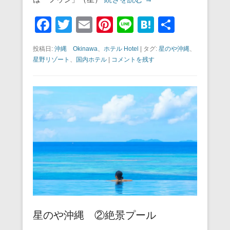
F
T
E
Pi
Li
H
共
a
wi
m
nt
n
at
有
投稿日:
沖縄 Okinawa
、
ホテル Hotel
|
タグ:
星のや沖縄
、
c
tt
ail
er
e
e
星野リゾート
、
国内ホテル
|
コメントを残す
e
er
e
n
b
st
a
o
o
k
星のや沖縄 ②絶景プール