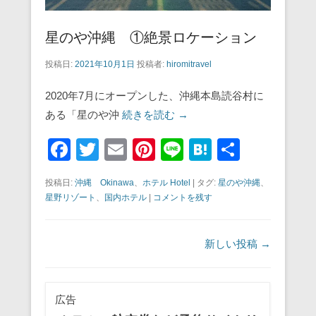
星のや沖縄 ①絶景ロケーション
投稿日:
2021年10月1日
投稿者:
hiromitravel
2020年7月にオープンした、沖縄本島読谷村に
ある「星のや沖
続きを読む →
F
T
E
Pi
Li
H
共
a
wi
m
nt
n
at
有
投稿日:
沖縄 Okinawa
、
ホテル Hotel
|
タグ:
星のや沖縄
、
c
tt
ail
er
e
e
星野リゾート
、
国内ホテル
|
コメントを残す
e
er
e
n
b
st
a
投稿ナビゲーション
新しい投稿
→
o
o
広告
k