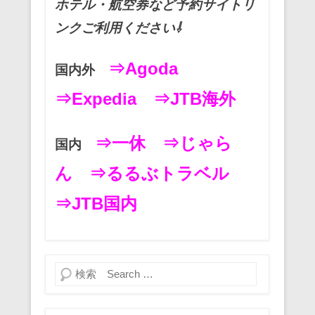
ホテル・航空券など予約サイトリ
ンクご利用ください⇩
⇒Agoda
国内外
⇒Expedia
⇒JTB海外
⇒一休
⇒じゃら
国内
ん
⇒るるぶトラベル
⇒JTB国内
検索