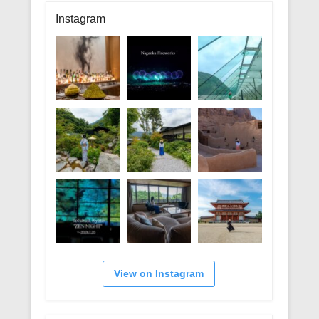
リ
Instagram
ー
View on Instagram