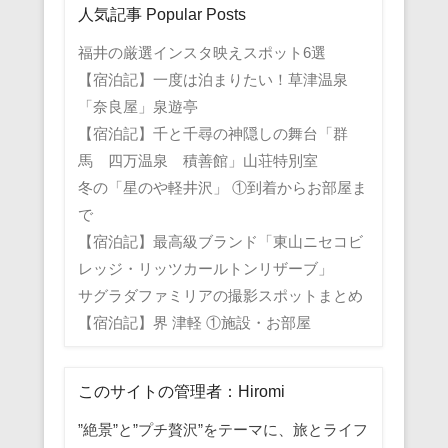
人気記事 Popular Posts
福井の厳選インスタ映えスポット6選
【宿泊記】一度は泊まりたい！草津温泉
「奈良屋」泉遊亭
【宿泊記】千と千尋の神隠しの舞台「群
馬 四万温泉 積善館」山荘特別室
冬の「星のや軽井沢」 ①到着からお部屋ま
で
【宿泊記】最高級ブランド「東山ニセコビ
レッジ・リッツカールトンリザーブ」
サグラダファミリアの撮影スポットまとめ
【宿泊記】界 津軽 ①施設・お部屋
このサイトの管理者：Hiromi
”絶景”と”プチ贅沢”をテーマに、旅とライフ