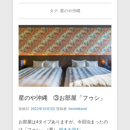
タグ:
星のや沖縄
星のや沖縄 ③お部屋「フゥシ」
投稿日:
2021年10月3日
投稿者:
hiromitravel
お部屋は4タイプありますが、今回泊まったの
は「フゥシ」（星）
続きを読む →