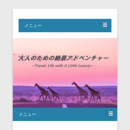
Travel, Life with A Little Luxury
大人のための絶景アドベンチャー
メニュー
メニュー