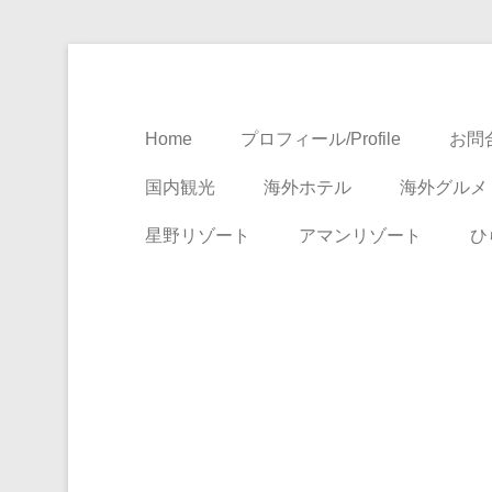
Travel, Life with A Little Luxury
大人のための絶景ア
Home
プロフィール/Profile
お問合
国内観光
海外ホテル
海外グルメ
星野リゾート
アマンリゾート
ひ