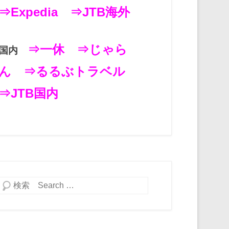
⇒Expedia
⇒JTB海外
⇒一休
⇒じゃら
国内
ん
⇒るるぶトラベル
⇒JTB国内
検索