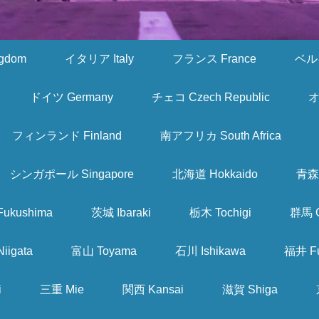
gdom
イタリア Italy
フランス France
ベルギ
ドイツ Germany
チェコ Czech Republic
オ
フィンランド Finland
南アフリカ South Africa
シンガポール Singapore
北海道 Hokkaido
青森 
ukushima
茨城 Ibaraki
栃木 Tochigi
群馬 
iigata
富山 Toyama
石川 Ishikawa
福井 Fu
i
三重 Mie
関西 Kansai
滋賀 Shiga