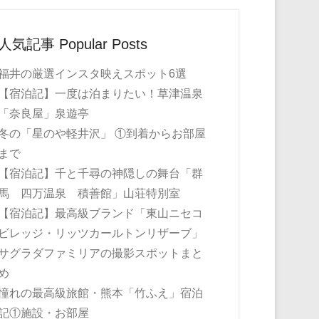
人気記事 Popular Posts
福井の厳選インスタ映えスポット6選
【宿泊記】一度は泊まりたい！草津温泉
「奈良屋」泉遊亭
冬の「星のや軽井沢」 ①到着からお部屋
まで
【宿泊記】千と千尋の神隠しの舞台「群
馬 四万温泉 積善館」山荘特別室
【宿泊記】最高級ブランド「東山ニセコ
ビレッジ・リッツカールトンリザーブ」
サグラダファミリアの撮影スポットまと
め
憧れの最高級旅館・熊本「竹ふえ」宿泊
記①施設・お部屋