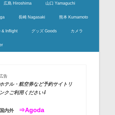
広島 Hiroshima
山口 Yamaguchi
ga
長崎 Nagasaki
熊本 Kumamoto
nflight
グッズ Goods
カメラ
er
広告
ホテル・航空券など予約サイトリ
ンクご利用ください⇩
⇒Agoda
国内外