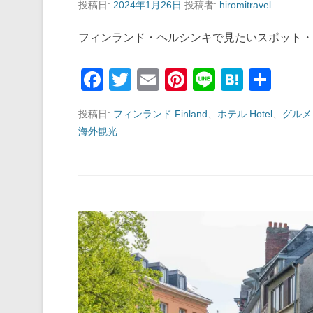
投稿日:
2024年1月26日
投稿者:
hiromitravel
フィンランド・ヘルシンキで見たいスポット
F
T
E
Pi
Li
H
共
a
wi
m
nt
n
at
有
投稿日:
フィンランド Finland
、
ホテル Hotel
、
グルメ 
c
tt
ail
er
e
e
海外観光
e
er
e
n
b
st
a
o
o
k