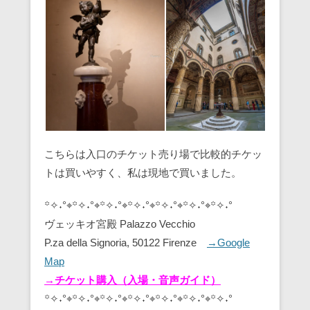
こちらは入口のチケット売り場で比較的チケッ
トは買いやすく、私は現地で買いました。
꙳✧˖°⌖꙳✧˖°⌖꙳✧˖°⌖꙳✧˖°⌖꙳✧˖°⌖꙳✧˖°⌖꙳✧˖°
ヴェッキオ宮殿 Palazzo Vecchio
P.za della Signoria, 50122 Firenze
→Google
Map
→チケット購入（入場・音声ガイド）
꙳✧˖°⌖꙳✧˖°⌖꙳✧˖°⌖꙳✧˖°⌖꙳✧˖°⌖꙳✧˖°⌖꙳✧˖°