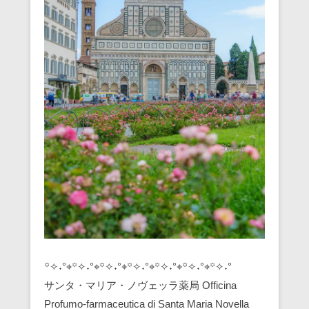
꙳✧˖°⌖꙳✧˖°⌖꙳✧˖°⌖꙳✧˖°⌖꙳✧˖°⌖꙳✧˖°⌖꙳✧˖°
サンタ・マリア・ノヴェッラ薬局 Officina
Profumo-farmaceutica di Santa Maria Novella