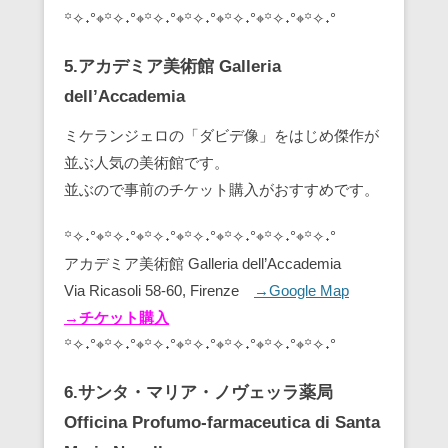
꙳✧˖°⌖꙳✧˖°⌖꙳✧˖°⌖꙳✧˖°⌖꙳✧˖°⌖꙳✧˖°⌖꙳✧˖°
5.アカデミア美術館 Galleria
dell’Accademia
ミケランジェロの「ダビデ像」をはじめ傑作が
並ぶ人気の美術館です。
並ぶので事前のチケット購入がおすすめです。
꙳✧˖°⌖꙳✧˖°⌖꙳✧˖°⌖꙳✧˖°⌖꙳✧˖°⌖꙳✧˖°⌖꙳✧˖°
アカデミア美術館 Galleria dell’Accademia
Via Ricasoli 58-60, Firenze
→Google Map
→チケット購入
꙳✧˖°⌖꙳✧˖°⌖꙳✧˖°⌖꙳✧˖°⌖꙳✧˖°⌖꙳✧˖°⌖꙳✧˖°
6.サンタ・マリア・ノヴェッラ薬局
Officina Profumo-farmaceutica di Santa