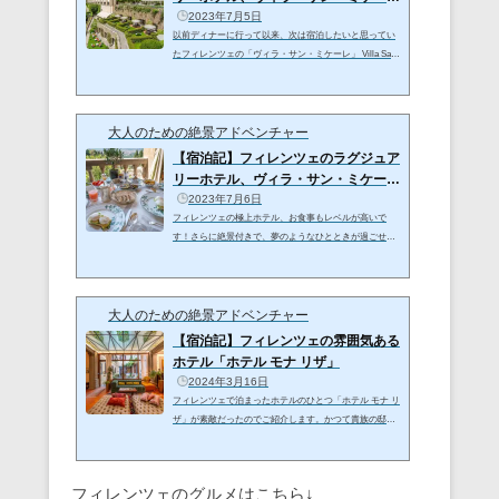
①施設・お...
2023年7月5日
以前ディナーに行って以来、次は宿泊したいと思ってい
たフィレンツェの「ヴィラ・サン・ミケーレ」 Villa San
Michelle, A Belmond Hotelについに泊まってきました！フ
ィレンツェの街を見下ろす絶景、サービスにお部屋にガ
ーデン、お食事、、、決してお安くはないですが、一生
大人のための絶景アドベンチャー
の思い出に残る極上ホテルでした！->ヴィラ・サン・ミ
ケーレを予約するVilla San Michelle, A Belmond Hotel①庭
【宿泊記】フィレンツェのラグジュア
園・施設散策 Garden&Facilityお部屋 Room 庭園・施設散
リーホテル、ヴィラ・サン・ミケーレ
策 Garden&Facilityフィレンツェの街から車で20分ほどの
②お食事
2023年7月6日
フィエ―ゾレの丘に...
フィレンツェの極上ホテル、お食事もレベルが高いで
す！さらに絶景付きで、夢のようなひとときが過ごせま
す。->ヴィラ・サン・ミケーレを予約する施設・お部屋
はこちら⇩Villa San Michelle, A Belmond Hotel②ディナー
Dinner朝食 Breakfast基本情報 Information ディナー Dinner
大人のための絶景アドベンチャー
レストランは3つ、メインダイニングの「ラ・ロッジア」
（ディナーのみ）、カジュアルなイタリアン「リストラ
【宿泊記】フィレンツェの雰囲気ある
ンテ・サン・ミケーレ」（ランチ・ディナー）、プール
ホテル「ホテル モナ リザ」
サイドにある「サン・ミケーレ・グリル」があります。
2024年3月16日
どのレストランもフィレンツェの...
フィレンツェで泊まったホテルのひとつ「ホテル モナ リ
ザ」が素敵だったのでご紹介します。かつて貴族の邸宅
だった15世紀の建物だそうで庭園もありいい雰囲気です
が、お値段もリーズナブルでした。ドゥオモにも歩いて
行ける観光にも便利な場所にあります。→ホテル モ
フィレンツェのグルメはこちら↓
ナ リザを予約する（Agoda）→ホテル モナ リザを