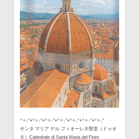
꙳✧˖°⌖꙳✧˖°⌖꙳✧˖°⌖꙳✧˖°⌖꙳✧˖°⌖꙳✧˖°⌖꙳✧˖°
サンタ マリア デル フィオーレ大聖堂（ドゥオ
モ）Cattedrale di Santa Maria del Fiore