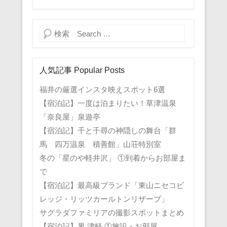
検索
人気記事 Popular Posts
福井の厳選インスタ映えスポット6選
【宿泊記】一度は泊まりたい！草津温泉
「奈良屋」泉遊亭
【宿泊記】千と千尋の神隠しの舞台「群
馬 四万温泉 積善館」山荘特別室
冬の「星のや軽井沢」 ①到着からお部屋ま
で
【宿泊記】最高級ブランド「東山ニセコビ
レッジ・リッツカールトンリザーブ」
サグラダファミリアの撮影スポットまとめ
【宿泊記】界 津軽 ①施設・お部屋