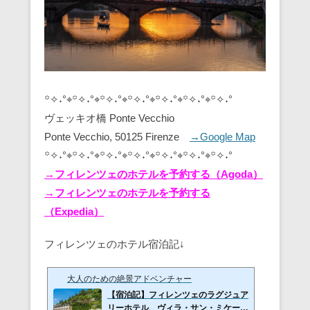
꙳✧˖°⌖꙳✧˖°⌖꙳✧˖°⌖꙳✧˖°⌖꙳✧˖°⌖꙳✧˖°⌖꙳✧˖°
ヴェッキオ橋 Ponte Vecchio
Ponte Vecchio, 50125 Firenze
→Google Map
꙳✧˖°⌖꙳✧˖°⌖꙳✧˖°⌖꙳✧˖°⌖꙳✧˖°⌖꙳✧˖°⌖꙳✧˖°
→フィレンツェのホテルを予約する（Agoda）
→フィレンツェのホテルを予約する
（Expedia）
フィレンツェのホテル宿泊記↓
大人のための絶景アドベンチャー
【宿泊記】フィレンツェのラグジュア
リーホテル、ヴィラ・サン・ミケーレ