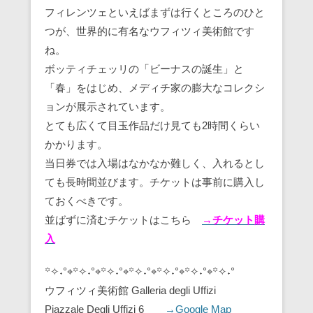
フィレンツェといえばまずは行くところのひと
つが、世界的に有名なウフィツィ美術館です
ね。
ボッティチェッリの「ビーナスの誕生」と
「春」をはじめ、メディチ家の膨大なコレクシ
ョンが展示されています。
とても広くて目玉作品だけ見ても2時間くらい
かかります。
当日券では入場はなかなか難しく、入れるとし
ても長時間並びます。チケットは事前に購入し
ておくべきです。
並ばずに済むチケットはこちら
→チケット購
入
꙳✧˖°⌖꙳✧˖°⌖꙳✧˖°⌖꙳✧˖°⌖꙳✧˖°⌖꙳✧˖°⌖꙳✧˖°
ウフィツィ美術館 Galleria degli Uffizi
Piazzale Degli Uffizi 6
→Google Map