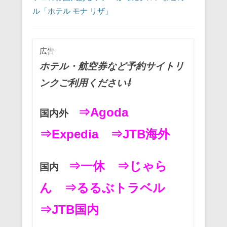
ル「ホテル モナ リザ」
広告
ホテル・航空券など予約サイトリ
ンクご利用ください⇩
⇒Agoda
国内外
⇒Expedia
⇒JTB海外
⇒一休
⇒じゃら
国内
ん
⇒るるぶトラベル
⇒JTB国内