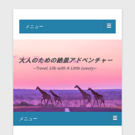
Travel, Life with A Little Luxury
大人のための絶景アドベンチャー
メニュー
メニュー