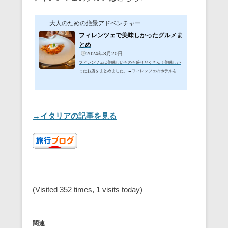
予約する（Expedia） Hotel Monna Lisa,Florence,Italy施
設・庭園 Facility walkお部屋 Room朝食 Breakfastまとめ
大人のための絶景アドベンチャー
Summary 施設・庭園 Facility walk路地にひっそりと入口
があります。なかなかわかりにく...
フィレンツェで美味しかったグルメま
とめ
2024年3月20日
フィレンツェは美味しいものも盛りだくさん！美味しか
ったお店をまとめました。→フィレンツェのホテルを予
約する（Agoda）→フィレンツェのホテルを予約する（E
xpedia）Gourmet at Florence,Italy1.Caffè dell'Oro（カフ
ェ・デル・オーロ）2.Mister Pizza（ミスターピッツァ）
3.Perchè no!（ジェラート・ペルケノ）4.Villa San Michele
→イタリアの記事を見る
（ヴィラ・サン・ミケーレ） 1.Caffè dell'Oro（カフェ・
デル・オーロ）フェラガモ一族のホテル経営会社「Lunga
rno Collection」のレストランです。アルノ川沿いでヴェ
ッキオ橋も見える...
(Visited 352 times, 1 visits today)
関連