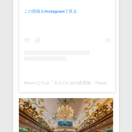
この投稿をInstagramで見る
Hiromi ひろみ「大人のための絶景旅」Travelphoto(@hiromitravel)がシェアした投稿