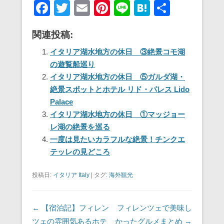
F
T
E
Pi
Li
H
共
a
wi
m
nt
n
at
有
関連投稿:
c
tt
ail
er
e
e
e
er
e
n
イタリア湖水地方の休日 ③絶景コモ湖
の遊覧船巡り
b
st
a
イタリア湖水地方の休日 ⑤ガルダ湖・
o
絶景スポットとホテル リド・パレス Lido
o
Palace
イタリア湖水地方の休日 ①マッジョー
k
レ湖の絶景を巡る
一度は見たいカラフルな絶景！チンクエ
テッレの見どころ
投稿日:
イタリア Italy
|
タグ:
海外観光
投稿ナビゲーション
←
【宿泊記】フィレン
フィレンツェで美味し
ツェの雰囲気あるホテ
かったグルメまとめ
→