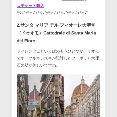
→チケット購入
꙳✧˖°⌖꙳✧˖°⌖꙳✧˖°⌖꙳✧˖°⌖꙳✧˖°⌖꙳✧˖°⌖꙳✧˖°
2.サンタ マリア デル フィオーレ大聖堂
（ドゥオモ）Cattedrale di Santa Maria
del Fiore
フィレンツェといえばのもうひとつがドゥオモ
です。ブルネレスキが設計したクーポラと大理
石の壁が美しいですね。