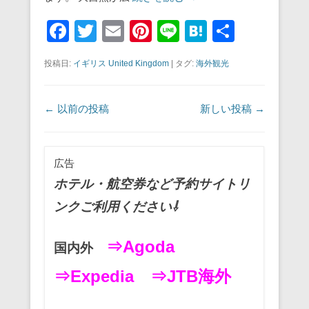
F
T
E
Pi
Li
H
共
a
wi
m
nt
n
at
有
投稿日:
イギリス United Kingdom
|
タグ:
海外観光
c
tt
ail
er
e
e
e
er
e
n
投稿ナビゲーション
←
以前の投稿
新しい投稿
→
b
st
a
o
o
広告
k
ホテル・航空券など予約サイトリ
ンクご利用ください⇩
⇒Agoda
国内外
⇒Expedia
⇒JTB海外