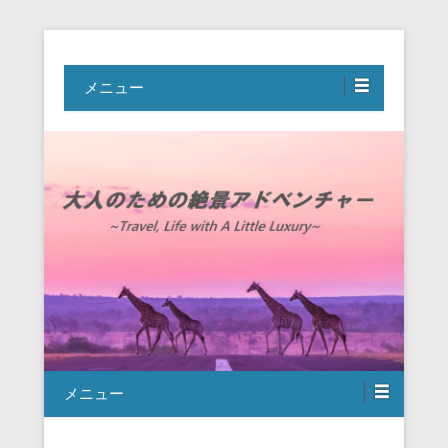
Travel, Life with A Little Luxury
大人のための絶景アドベンチャー
メニュー
メニュー