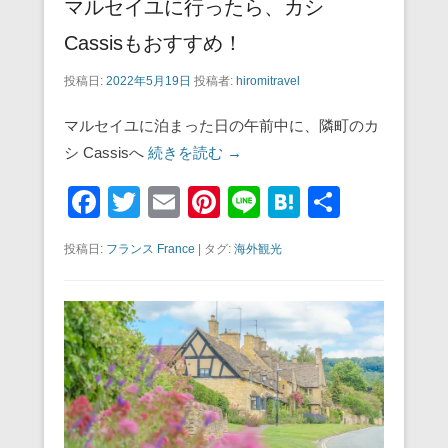
マルセイユに行ったら、カシ
Cassisもおすすめ！
投稿日:
2022年5月19日
投稿者:
hiromitravel
マルセイユに泊まった日の午前中に、隣町のカ
シ Cassisへ
続きを読む →
F
T
E
Pi
Li
H
共
a
wi
m
nt
n
at
有
投稿日:
フランス France
|
タグ:
海外観光
c
tt
ail
er
e
e
e
er
e
n
b
st
a
o
o
k