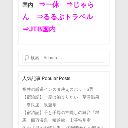
⇒一休
⇒じゃら
国内
ん
⇒るるぶトラベル
⇒JTB国内
検索
人気記事 Popular Posts
福井の厳選インスタ映えスポット6選
【宿泊記】一度は泊まりたい！草津温泉
「奈良屋」泉遊亭
【宿泊記】千と千尋の神隠しの舞台「群
馬 四万温泉 積善館」山荘特別室
冬の「星のや軽井沢」 ①到着からお部屋ま