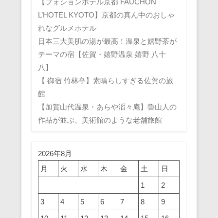
【フォションホテル京都 FAUCHON
L’HOTEL KYOTO】京都の真ん中のおしゃ
れなグルメホテル
日本三大美肌の湯が最高！温泉と嬉野茶が
テーマの宿【佐賀・嬉野温泉 嬉野 八十
八】
【 御宿 竹林亭】素晴らしすぎる佐賀の旅
館
【加賀山代温泉・あらや滔々庵】魯山人の
作品が並ぶ、美術館のような老舗旅館
2026年8月
月
火
水
木
金
土
日
1
2
3
4
5
6
7
8
9