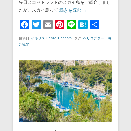
先日スコットランドのスカイ島をご紹介しまし
たが、スカイ島って
続きを読む →
F
T
E
Pi
Li
H
共
a
wi
m
nt
n
at
有
投稿日:
イギリス United Kingdom
|
タグ:
ヘリコプター
、
海
c
tt
ail
er
e
e
外観光
e
er
e
n
b
st
a
o
o
k