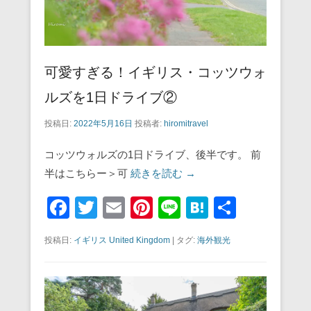
可愛すぎる！イギリス・コッツウォ
ルズを1日ドライブ②
投稿日:
2022年5月16日
投稿者:
hiromitravel
コッツウォルズの1日ドライブ、後半です。 前
半はこちらー＞可
続きを読む →
F
T
E
Pi
Li
H
共
a
wi
m
nt
n
at
有
投稿日:
イギリス United Kingdom
|
タグ:
海外観光
c
tt
ail
er
e
e
e
er
e
n
b
st
a