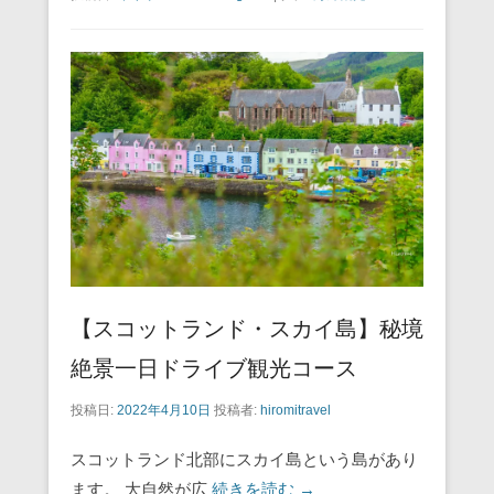
c
tt
ail
er
e
e
e
er
e
n
b
st
a
o
o
k
【スコットランド・スカイ島】秘境
絶景一日ドライブ観光コース
投稿日:
2022年4月10日
投稿者:
hiromitravel
スコットランド北部にスカイ島という島があり
ます。 大自然が広
続きを読む →