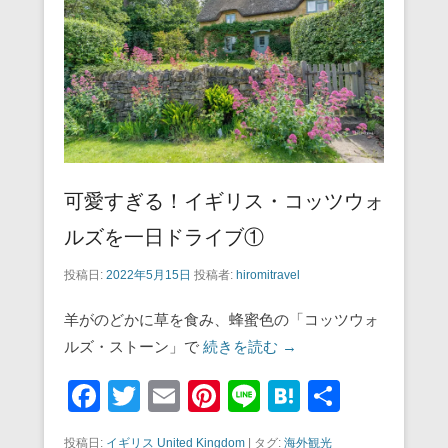
o
o
k
可愛すぎる！イギリス・コッツウォ
ルズを一日ドライブ①
投稿日:
2022年5月15日
投稿者:
hiromitravel
羊がのどかに草を食み、蜂蜜色の「コッツウォ
ルズ・ストーン」で
続きを読む →
F
T
E
Pi
Li
H
共
a
wi
m
nt
n
at
有
投稿日:
イギリス United Kingdom
|
タグ:
海外観光