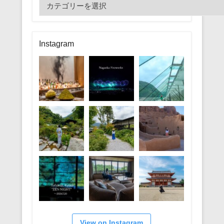
カ
テ
ゴ
リ
Instagram
ー
View on Instagram