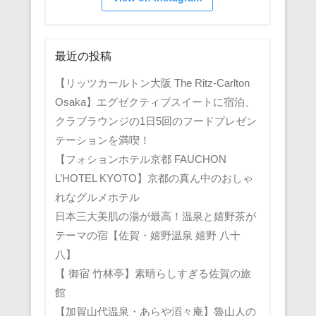
最近の投稿
【リッツカールトン大阪 The Ritz-Carlton
Osaka】エグゼクティブスイートに宿泊、
クラブラウンジの1日5回のフードプレゼン
テーションを満喫！
【フォションホテル京都 FAUCHON
L’HOTEL KYOTO】京都の真ん中のおしゃ
れなグルメホテル
日本三大美肌の湯が最高！温泉と嬉野茶が
テーマの宿【佐賀・嬉野温泉 嬉野 八十
八】
【 御宿 竹林亭】素晴らしすぎる佐賀の旅
館
【加賀山代温泉・あらや滔々庵】魯山人の