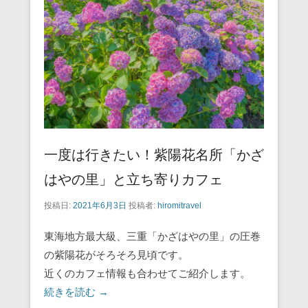
o
o
k
一度は行きたい！紫陽花名所「かざ
はやの里」と立ち寄りカフェ
投稿日:
2021年6月3日
投稿者:
hiromitravel
東海地方最大級、三重「かざはやの里」の圧巻
の紫陽花がそろそろ見頃です。
近くのカフェ情報も合わせてご紹介します。
続きを読む →