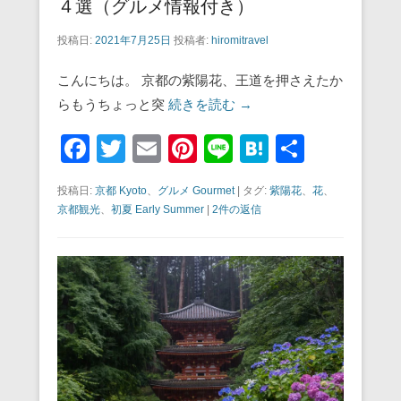
４選（グルメ情報付き）
投稿日:
2021年7月25日
投稿者:
hiromitravel
こんにちは。 京都の紫陽花、王道を押さえたか
らもうちょっと突
続きを読む →
F
T
E
Pi
Li
H
共
a
wi
m
nt
n
at
有
投稿日:
京都 Kyoto
、
グルメ Gourmet
|
タグ:
紫陽花
、
花
、
c
tt
ail
er
e
e
京都観光
、
初夏 Early Summer
|
2件の返信
e
er
e
n
b
st
a
o
o
k