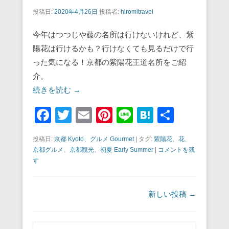
投稿日:
2020年4月26日
投稿者:
hiromitravel
今年はつつじや藤の名所は行けないけれど、紫
陽花は行けるかも？行けなくても見るだけで行
った気になる！京都の紫陽花王道名所をご紹
介。
続きを読む →
F
T
E
Pi
Li
H
共
a
wi
m
nt
n
at
有
投稿日:
京都 Kyoto
、
グルメ Gourmet
|
タグ:
紫陽花
、
花
、
c
tt
ail
er
e
e
京都グルメ
、
京都観光
、
初夏 Early Summer
|
コメントを残
e
er
e
n
す
b
st
a
o
投稿ナビゲーション
新しい投稿
→
o