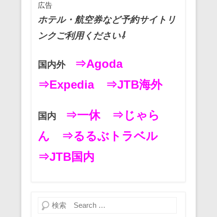
k
広告
ホテル・航空券など予約サイトリ
ンクご利用ください⇩
⇒Agoda
国内外
⇒Expedia
⇒JTB海外
⇒一休
⇒じゃら
国内
ん
⇒るるぶトラベル
⇒JTB国内
検索