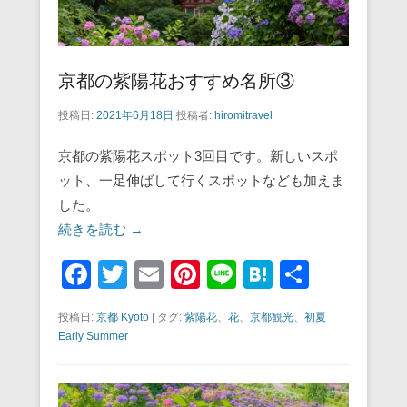
京都の紫陽花おすすめ名所③
投稿日:
2021年6月18日
投稿者:
hiromitravel
京都の紫陽花スポット3回目です。新しいスポ
ット、一足伸ばして行くスポットなども加えま
した。
続きを読む →
F
T
E
Pi
Li
H
共
a
wi
m
nt
n
at
有
投稿日:
京都 Kyoto
|
タグ:
紫陽花
、
花
、
京都観光
、
初夏
c
tt
ail
er
e
e
Early Summer
e
er
e
n
b
st
a