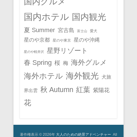
国内グルメ
国内ホテル
国内観光
夏 Summer
宮古島
愛犬
富士山
星のや京都
星のや沖縄
星のや東京
星野リゾート
星のや軽井沢
春 Spring
海外グルメ
桜
梅
海外観光
海外ホテル
犬旅
秋 Autumn
紅葉
紫陽花
界出雲
花
著作権表示 © 2026年
大人のための絶景アドベンチャー
All