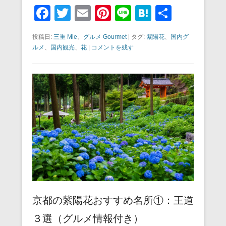
F
T
E
Pi
Li
H
共
a
wi
m
nt
n
at
有
投稿日:
三重 Mie
、
グルメ Gourmet
|
タグ:
紫陽花
、
国内グ
c
tt
ail
er
e
e
ルメ
、
国内観光
、
花
|
コメントを残す
e
er
e
n
b
st
a
o
o
k
京都の紫陽花おすすめ名所①：王道
３選（グルメ情報付き）