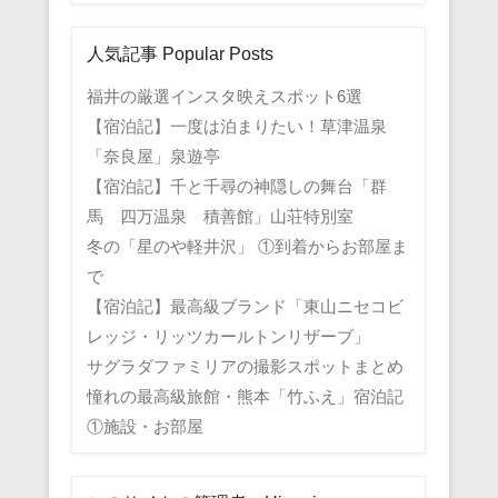
人気記事 Popular Posts
福井の厳選インスタ映えスポット6選
【宿泊記】一度は泊まりたい！草津温泉
「奈良屋」泉遊亭
【宿泊記】千と千尋の神隠しの舞台「群
馬 四万温泉 積善館」山荘特別室
冬の「星のや軽井沢」 ①到着からお部屋ま
で
【宿泊記】最高級ブランド「東山ニセコビ
レッジ・リッツカールトンリザーブ」
サグラダファミリアの撮影スポットまとめ
憧れの最高級旅館・熊本「竹ふえ」宿泊記
①施設・お部屋