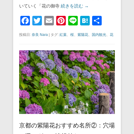
いていく「花の御寺
続きを読む →
F
T
E
Pi
Li
H
共
a
wi
m
nt
n
at
有
投稿日:
奈良 Nara
|
タグ:
紅葉
、
桜
、
紫陽花
、
国内観光
、
花
c
tt
ail
er
e
e
e
er
e
n
b
st
a
o
o
k
京都の紫陽花おすすめ名所②：穴場