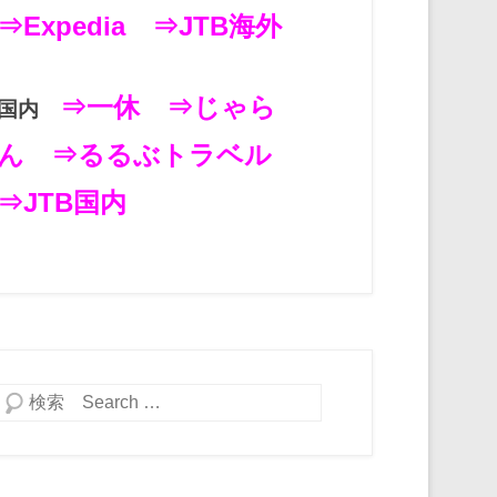
⇒Expedia
⇒JTB海外
⇒一休
⇒じゃら
国内
ん
⇒るるぶトラベル
⇒JTB国内
検索