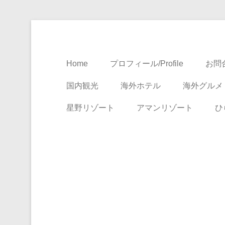
Travel, Life with A Little Luxury
大人のための絶景ア
Home
プロフィール/Profile
お問合
国内観光
海外ホテル
海外グルメ
星野リゾート
アマンリゾート
ひ