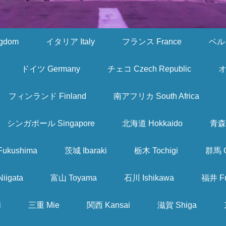
gdom
イタリア Italy
フランス France
ベルギ
ドイツ Germany
チェコ Czech Republic
オ
フィンランド Finland
南アフリカ South Africa
シンガポール Singapore
北海道 Hokkaido
青森 
ukushima
茨城 Ibaraki
栃木 Tochigi
群馬 
iigata
富山 Toyama
石川 Ishikawa
福井 Fu
i
三重 Mie
関西 Kansai
滋賀 Shiga