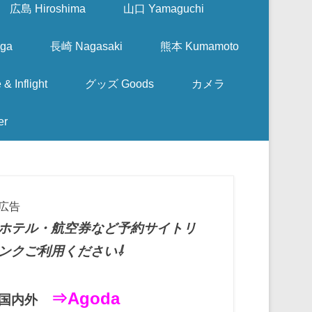
広島 Hiroshima
山口 Yamaguchi
ga
長崎 Nagasaki
熊本 Kumamoto
nflight
グッズ Goods
カメラ
er
広告
ホテル・航空券など予約サイトリ
ンクご利用ください⇩
⇒Agoda
国内外