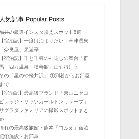
人気記事 Popular Posts
福井の厳選インスタ映えスポット6選
【宿泊記】一度は泊まりたい！草津温泉
「奈良屋」泉遊亭
【宿泊記】千と千尋の神隠しの舞台「群
馬 四万温泉 積善館」山荘特別室
冬の「星のや軽井沢」 ①到着からお部屋
まで
【宿泊記】最高級ブランド「東山ニセコ
ビレッジ・リッツカールトンリザーブ」
サグラダファミリアの撮影スポットまと
め
憧れの最高級旅館・熊本「竹ふえ」宿泊
記①施設・お部屋