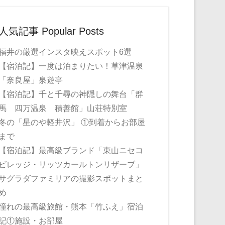
人気記事 Popular Posts
福井の厳選インスタ映えスポット6選
【宿泊記】一度は泊まりたい！草津温泉
「奈良屋」泉遊亭
【宿泊記】千と千尋の神隠しの舞台「群
馬 四万温泉 積善館」山荘特別室
冬の「星のや軽井沢」 ①到着からお部屋
まで
【宿泊記】最高級ブランド「東山ニセコ
ビレッジ・リッツカールトンリザーブ」
サグラダファミリアの撮影スポットまと
め
憧れの最高級旅館・熊本「竹ふえ」宿泊
記①施設・お部屋