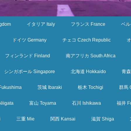
gdom
イタリア Italy
フランス France
ベルギ
ドイツ Germany
チェコ Czech Republic
オ
フィンランド Finland
南アフリカ South Africa
シンガポール Singapore
北海道 Hokkaido
青森 
ukushima
茨城 Ibaraki
栃木 Tochigi
群馬 
iigata
富山 Toyama
石川 Ishikawa
福井 Fu
i
三重 Mie
関西 Kansai
滋賀 Shiga