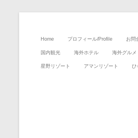
Travel, Life with A Little Luxury
大人のための絶景ア
Home
プロフィール/Profile
お問合
国内観光
海外ホテル
海外グルメ
星野リゾート
アマンリゾート
ひ