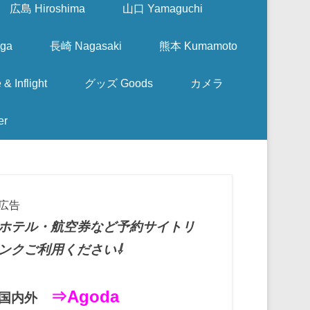
広島 Hiroshima
山口 Yamaguchi
ga
長崎 Nagasaki
熊本 Kumamoto
nflight
グッズ Goods
カメラ
er
広告
ホテル・航空券など予約サイトリ
ンクご利用ください⇩
⇒Agoda
国内外