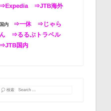
⇒Expedia
⇒JTB海外
⇒一休
⇒じゃら
国内
ん
⇒るるぶトラベル
⇒JTB国内
検索