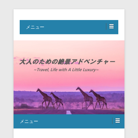
Travel, Life with A Little Luxury
大人のための絶景アドベンチャー
メニュー
メニュー