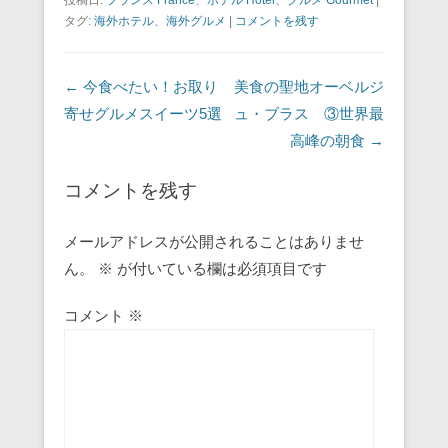
投稿日:
フランス France
、
ホテル Hotel
、
グルメ Gourmet
|
タグ:
海外ホテル
、
海外グルメ
|
コメントを残す
投稿ナビゲーション
←
今食べたい！お取り
美食の聖地オーベルジ
寄せグルメスイーツ5選
ュ・ブラス ③世界最
高峰の朝食
→
コメントを残す
メールアドレスが公開されることはありませ
ん。
※
が付いている欄は必須項目です
コメント
※