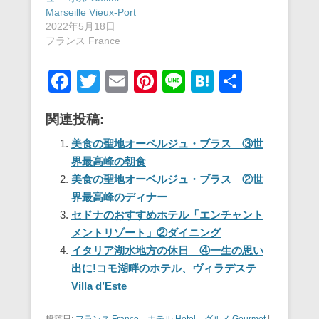
Marseille Vieux-Port
2022年5月18日
フランス France
F
T
E
Pi
Li
H
共
a
wi
m
nt
n
at
有
関連投稿:
c
tt
ail
er
e
e
e
er
e
n
美食の聖地オーベルジュ・ブラス ③世
界最高峰の朝食
b
st
a
美食の聖地オーベルジュ・ブラス ②世
o
界最高峰のディナー
o
セドナのおすすめホテル「エンチャント
メントリゾート」②ダイニング
k
イタリア湖水地方の休日 ④一生の思い
出に!コモ湖畔のホテル、ヴィラデステ
Villa d’Este