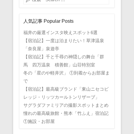
人気記事 Popular Posts
福井の厳選インスタ映えスポット6選
【宿泊記】一度は泊まりたい！草津温泉
「奈良屋」泉遊亭
【宿泊記】千と千尋の神隠しの舞台「群
馬 四万温泉 積善館」山荘特別室
冬の「星のや軽井沢」 ①到着からお部屋ま
で
【宿泊記】最高級ブランド「東山ニセコビ
レッジ・リッツカールトンリザーブ」
サグラダファミリアの撮影スポットまとめ
憧れの最高級旅館・熊本「竹ふえ」宿泊記
①施設・お部屋