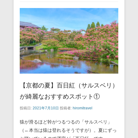
e
er
e
n
b
st
a
o
o
k
【京都の夏】百日紅（サルスベリ）
が綺麗なおすすめスポット①
投稿日:
2021年7月10日
投稿者:
hiromitravel
猿が滑るほど幹がつるつるの「サルスベリ」
（←本当は猿は登れるそうですが）。夏にずっ