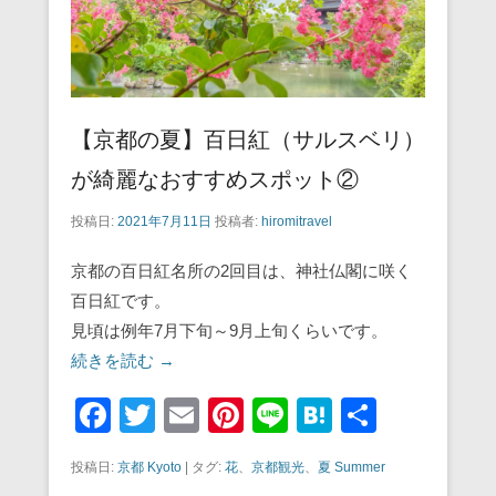
【京都の夏】百日紅（サルスベリ）
が綺麗なおすすめスポット②
投稿日:
2021年7月11日
投稿者:
hiromitravel
京都の百日紅名所の2回目は、神社仏閣に咲く
百日紅です。
見頃は例年7月下旬～9月上旬くらいです。
続きを読む →
F
T
E
Pi
Li
H
共
a
wi
m
nt
n
at
有
投稿日:
京都 Kyoto
|
タグ:
花
、
京都観光
、
夏 Summer
c
tt
ail
er
e
e