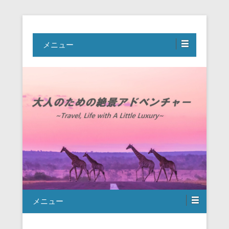
Travel, Life with A Little Luxury
大人のための絶景アドベンチャー
メニュー
メニュー