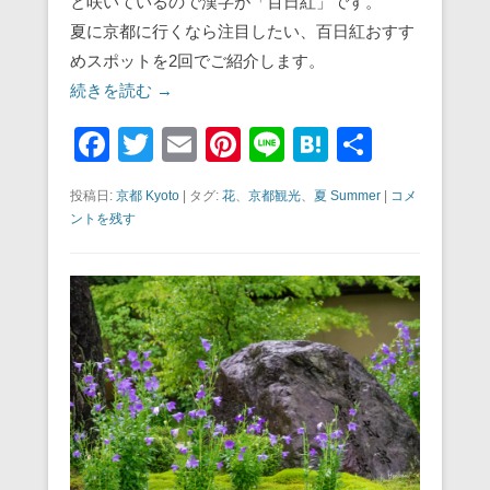
と咲いているので漢字が「百日紅」です。
夏に京都に行くなら注目したい、百日紅おすす
めスポットを2回でご紹介します。
続きを読む →
F
T
E
Pi
Li
H
共
a
wi
m
nt
n
at
有
投稿日:
京都 Kyoto
|
タグ:
花
、
京都観光
、
夏 Summer
|
コメ
c
tt
ail
er
e
e
ントを残す
e
er
e
n
b
st
a
o
o
k