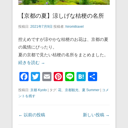
【京都の夏】涼しげな桔梗の名所
投稿日:
2021年7月9日
投稿者:
hiromitravel
控えめですが涼やかな桔梗のお花は、京都の夏
の風情にぴったり。
夏の京都で見たい桔梗の名所をまとめました。
続きを読む →
F
T
E
Pi
Li
H
共
a
wi
m
nt
n
at
有
投稿日:
京都 Kyoto
|
タグ:
花
、
京都観光
、
夏 Summer
|
コメ
c
tt
ail
er
e
e
ントを残す
e
er
e
n
b
st
a
投稿ナビゲーション
←
以前の投稿
新しい投稿
→
o