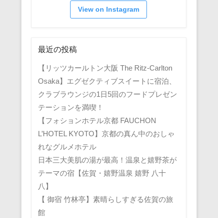
View on Instagram
最近の投稿
【リッツカールトン大阪 The Ritz-Carlton
Osaka】エグゼクティブスイートに宿泊、
クラブラウンジの1日5回のフードプレゼン
テーションを満喫！
【フォションホテル京都 FAUCHON
L’HOTEL KYOTO】京都の真ん中のおしゃ
れなグルメホテル
日本三大美肌の湯が最高！温泉と嬉野茶が
テーマの宿【佐賀・嬉野温泉 嬉野 八十
八】
【 御宿 竹林亭】素晴らしすぎる佐賀の旅
館