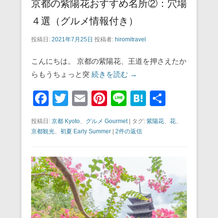
京都の紫陽花おすすめ名所②：穴場
４選（グルメ情報付き）
投稿日:
2021年7月25日
投稿者:
hiromitravel
こんにちは。 京都の紫陽花、王道を押さえたか
らもうちょっと突
続きを読む →
F
T
E
Pi
Li
H
共
a
wi
m
nt
n
at
有
投稿日:
京都 Kyoto
、
グルメ Gourmet
|
タグ:
紫陽花
、
花
、
c
tt
ail
er
e
e
京都観光
、
初夏 Early Summer
|
2件の返信
e
er
e
n
b
st
a
o
o
k