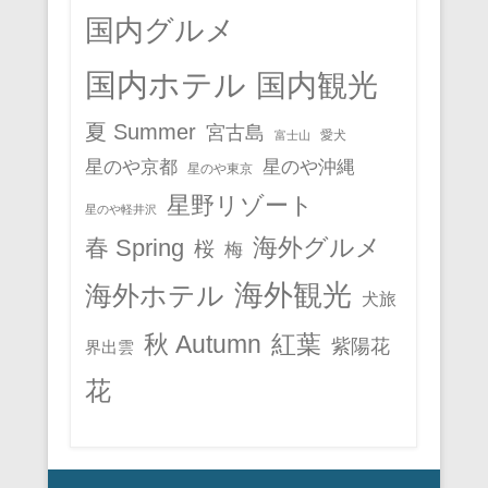
国内グルメ
国内ホテル
国内観光
夏 Summer
宮古島
愛犬
富士山
星のや京都
星のや沖縄
星のや東京
星野リゾート
星のや軽井沢
春 Spring
海外グルメ
桜
梅
海外観光
海外ホテル
犬旅
秋 Autumn
紅葉
紫陽花
界出雲
花