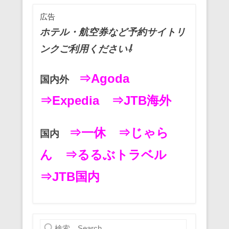
o
広告
k
ホテル・航空券など予約サイトリ
ンクご利用ください⇩
⇒Agoda
国内外
⇒Expedia
⇒JTB海外
⇒一休
⇒じゃら
国内
ん
⇒るるぶトラベル
⇒JTB国内
検索