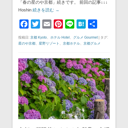
「春の星のや京都」続きです。 前回の記事↓↓↓
Hoshin
続きを読む →
F
T
E
Pi
Li
H
共
a
wi
m
nt
n
at
有
投稿日:
京都 Kyoto
、
ホテル Hotel
、
グルメ Gourmet
|
タグ:
c
tt
ail
er
e
e
星のや京都
、
星野リゾート
、
京都ホテル
、
京都グルメ
e
er
e
n
b
st
a
o
o
k