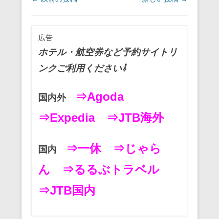
o
o
広告
k
ホテル・航空券など予約サイトリ
ンクご利用ください⇩
⇒Agoda
国内外
⇒Expedia
⇒JTB海外
⇒一休
⇒じゃら
国内
ん
⇒るるぶトラベル
⇒JTB国内