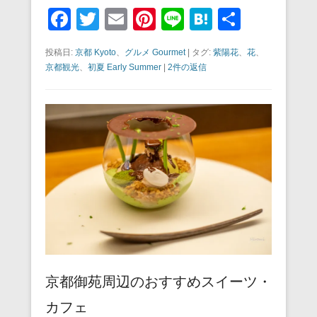
F
T
E
Pi
Li
H
共
a
wi
m
nt
n
at
有
投稿日:
京都 Kyoto
、
グルメ Gourmet
|
タグ:
紫陽花
、
花
、
c
tt
ail
er
e
e
京都観光
、
初夏 Early Summer
|
2件の返信
e
er
e
n
b
st
a
o
o
k
京都御苑周辺のおすすめスイーツ・
カフェ