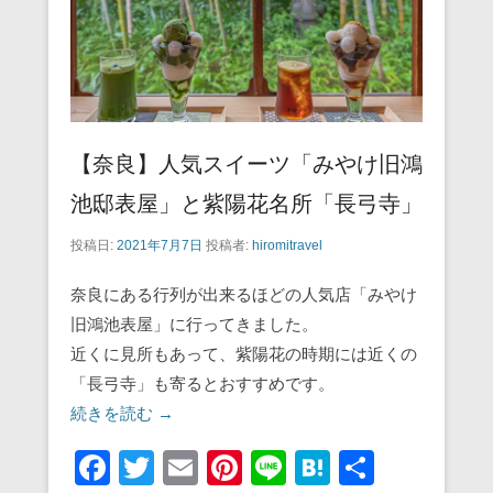
k
【奈良】人気スイーツ「みやけ旧鴻
池邸表屋」と紫陽花名所「長弓寺」
投稿日:
2021年7月7日
投稿者:
hiromitravel
奈良にある行列が出来るほどの人気店「みやけ
旧鴻池表屋」に行ってきました。
近くに見所もあって、紫陽花の時期には近くの
「長弓寺」も寄るとおすすめです。
続きを読む →
F
T
E
Pi
Li
H
共