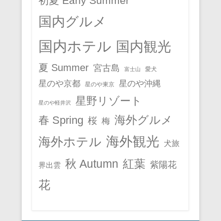
初夏 Early Summer
国内グルメ
国内ホテル
国内観光
夏 Summer
宮古島
愛犬
富士山
星のや京都
星のや沖縄
星のや東京
星野リゾート
星のや軽井沢
春 Spring
海外グルメ
桜
梅
海外観光
海外ホテル
犬旅
秋 Autumn
紅葉
紫陽花
界出雲
花