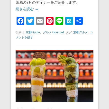
露庵の7月のディナーをご紹介します。
続きを読む →
F
T
E
Pi
Li
H
共
a
wi
m
nt
n
at
有
投稿日:
京都 Kyoto
、
グルメ Gourmet
|
タグ:
京都グルメ
|
コ
c
tt
ail
er
e
e
メントを残す
e
er
e
n
b
st
a
o
o
k