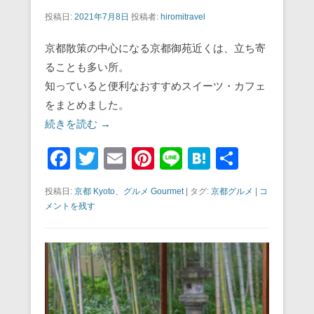
投稿日:
2021年7月8日
投稿者:
hiromitravel
京都散策の中心になる京都御苑近くは、立ち寄
ることも多い所。
知っていると便利なおすすめスイーツ・カフェ
をまとめました。
続きを読む →
F
T
E
Pi
Li
H
共
a
wi
m
nt
n
at
有
投稿日:
京都 Kyoto
、
グルメ Gourmet
|
タグ:
京都グルメ
|
コ
c
tt
ail
er
e
e
メントを残す
e
er
e
n
b
st
a
o
o