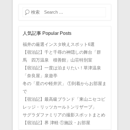
検索
人気記事 Popular Posts
福井の厳選インスタ映えスポット6選
【宿泊記】千と千尋の神隠しの舞台「群
馬 四万温泉 積善館」山荘特別室
【宿泊記】一度は泊まりたい！草津温泉
「奈良屋」泉遊亭
冬の「星のや軽井沢」 ①到着からお部屋ま
で
【宿泊記】最高級ブランド「東山ニセコビ
レッジ・リッツカールトンリザーブ」
サグラダファミリアの撮影スポットまとめ
【宿泊記】界 津軽 ①施設・お部屋