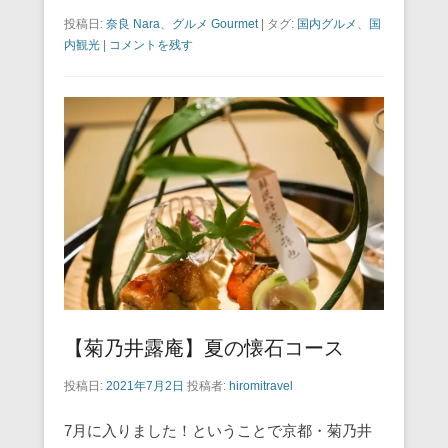
a
wi
m
nt
n
at
有
投稿日:
奈良 Nara
、
グルメ Gourmet
|
タグ:
国内グルメ
、
国
c
tt
ail
er
e
e
内観光
|
コメントを残す
e
er
e
n
b
st
a
o
o
k
【菊乃井露庵】夏の懐石コース
投稿日:
2021年7月2日
投稿者:
hiromitravel
7月に入りました！ということで京都・菊乃井