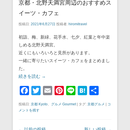
京都・北野天満宮周辺のおすすめス
イーツ・カフェ
投稿日:
2021年6月27日
投稿者:
hiromitravel
初詣、梅、新緑、花手水、七夕、紅葉と年中楽
しめる北野天満宮。
近くにもいろいろと見所があります。
一緒に寄りたいスイーツ・カフェをまとめまし
た。
続きを読む →
F
T
E
Pi
Li
H
共
a
wi
m
nt
n
at
有
投稿日:
京都 Kyoto
、
グルメ Gourmet
|
タグ:
京都グルメ
|
コ
c
tt
ail
er
e
e
メントを残す
e
er
e
n
b
st
a
投稿ナビゲーション
←
以前の投稿
新しい投稿
→