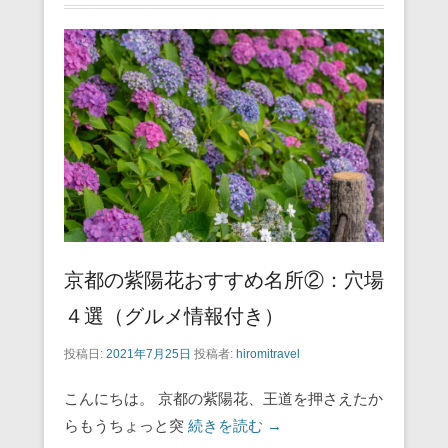
京都の紫陽花おすすめ名所②：穴場
４選（グルメ情報付き）
投稿日:
2021年7月25日
投稿者:
hiromitravel
こんにちは。 京都の紫陽花、王道を押さえたか
らもうちょっと突
続きを読む →