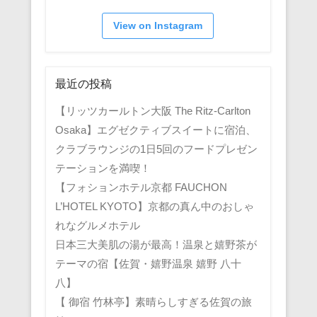
View on Instagram
最近の投稿
【リッツカールトン大阪 The Ritz-Carlton
Osaka】エグゼクティブスイートに宿泊、
クラブラウンジの1日5回のフードプレゼン
テーションを満喫！
【フォションホテル京都 FAUCHON
L’HOTEL KYOTO】京都の真ん中のおしゃ
れなグルメホテル
日本三大美肌の湯が最高！温泉と嬉野茶が
テーマの宿【佐賀・嬉野温泉 嬉野 八十
八】
【 御宿 竹林亭】素晴らしすぎる佐賀の旅