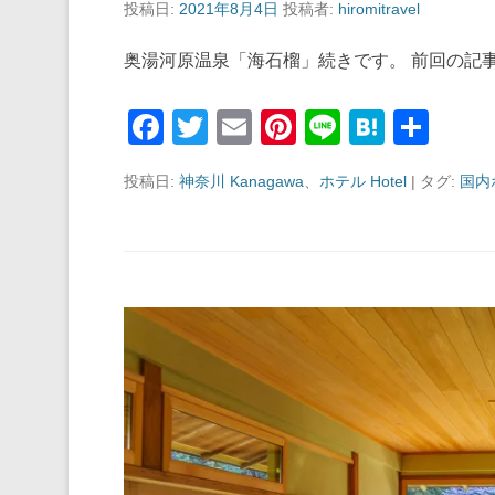
投稿日:
2021年8月4日
投稿者:
hiromitravel
奥湯河原温泉「海石榴」続きです。 前回の記事
F
T
E
Pi
Li
H
共
a
wi
m
nt
n
at
有
投稿日:
神奈川 Kanagawa
、
ホテル Hotel
|
タグ:
国内
c
tt
ail
er
e
e
e
er
e
n
b
st
a
o
o
k