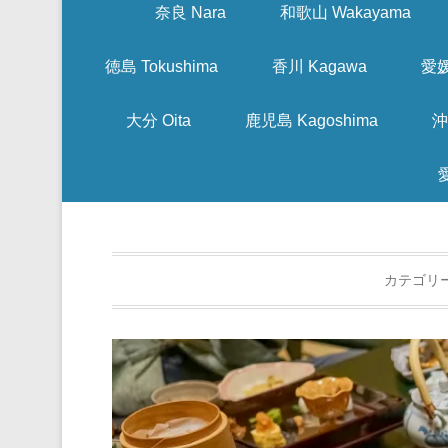
奈良 Nara
和歌山 Wakayama
徳島 Tokushima
香川 Kagawa
愛媛
大分 Oita
鹿児島 Kagoshima
沖
カテゴリ