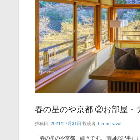
春の星のや京都 ②お部屋・
投稿日:
2021年7月31日
投稿者:
hiromitravel
「春の星のや京都」続きです。 前回の記事↓↓↓ H