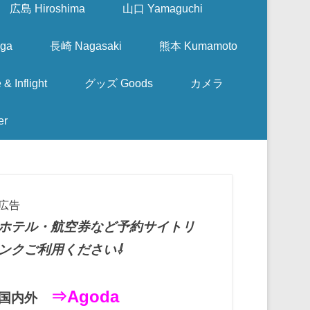
広島 Hiroshima
山口 Yamaguchi
ga
長崎 Nagasaki
熊本 Kumamoto
nflight
グッズ Goods
カメラ
er
広告
ホテル・航空券など予約サイトリ
ンクご利用ください⇩
⇒Agoda
国内外