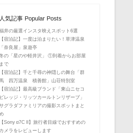
人気記事 Popular Posts
福井の厳選インスタ映えスポット6選
【宿泊記】一度は泊まりたい！草津温泉
「奈良屋」泉遊亭
冬の「星のや軽井沢」 ①到着からお部屋
まで
【宿泊記】千と千尋の神隠しの舞台「群
馬 四万温泉 積善館」山荘特別室
【宿泊記】最高級ブランド「東山ニセコ
ビレッジ・リッツカールトンリザーブ」
サグラダファミリアの撮影スポットまと
め
【Sony α7C II】旅行者目線でおすすめの
カメラをレビューします