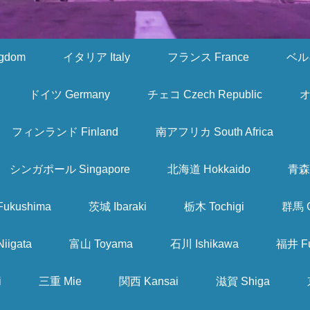
gdom
イタリア Italy
フランス France
ベルギ
ドイツ Germany
チェコ Czech Republic
オ
フィンランド Finland
南アフリカ South Africa
シンガポール Singapore
北海道 Hokkaido
青森 
ukushima
茨城 Ibaraki
栃木 Tochigi
群馬 
iigata
富山 Toyama
石川 Ishikawa
福井 Fu
i
三重 Mie
関西 Kansai
滋賀 Shiga