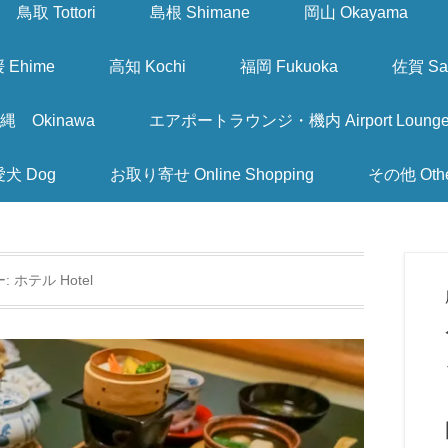
鳥取 Tottori
島根 Shimane
岡山 Okayama
 Ehime
高知 Kochi
福岡 Fukuoka
佐賀 Sa
縄 Okinawa
エアポートラウンジ・機内 Airport Lounge & I
愛犬 Dog
お取り寄せ Online Shopping
その他 Oth
ー:
ホテル Hotel