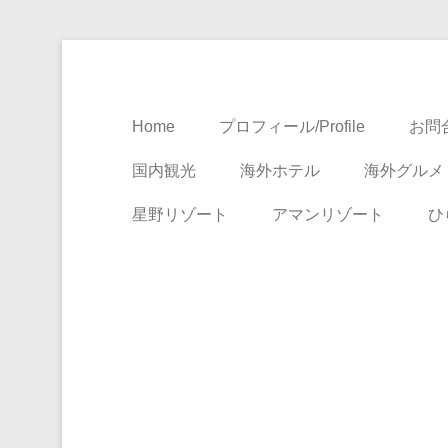
Travel, Life with A Little Luxury
大人のための絶景ア
Home
プロフィール/Profile
お問合
国内観光
海外ホテル
海外グルメ
星野リゾート
アマンリゾート
ひ