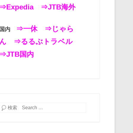
⇒Expedia
⇒JTB海外
⇒一休
⇒じゃら
国内
ん
⇒るるぶトラベル
⇒JTB国内
検索