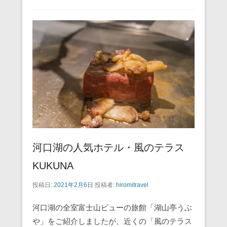
e
er
e
n
b
st
a
o
o
k
河口湖の人気ホテル・風のテラス
KUKUNA
投稿日:
2021年2月6日
投稿者:
hiromitravel
河口湖の全室富士山ビューの旅館「湖山亭うぶ
や」をご紹介しましたが、近くの「風のテラス