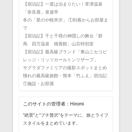
【宿泊記】一度は泊まりたい！草津温泉
「奈良屋」泉遊亭
冬の「星のや軽井沢」 ①到着からお部屋ま
で
【宿泊記】千と千尋の神隠しの舞台「群
馬 四万温泉 積善館」山荘特別室
【宿泊記】最高級ブランド「東山ニセコビ
レッジ・リッツカールトンリザーブ」
サグラダファミリアの撮影スポットまとめ
憧れの最高級旅館・熊本「竹ふえ」宿泊記
①施設・お部屋
このサイトの管理者：Hiromi
”絶景”と”プチ贅沢”をテーマに、旅とライフ
スタイルをまとめています。