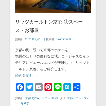
リッツカールトン京都 ①スペー
ス・お部屋
投稿日:
2021年2月10日
投稿者:
hiromitravel
京都の梅に続いて京都のホテルを。
鴨川のほとりの便利な立地、ゴージャスなイン
テリアにピエールエルメが美味しい「リッツカ
ールトン京都」をご紹介します。
続きを読む →
F
T
E
Pi
Li
H
共
a
wi
m
nt
n
at
有
投稿日:
京都 Kyoto
、
ホテル Hotel
|
タグ:
京都ホテル
|
コメ
c
tt
ail
er
e
e
ントを残す