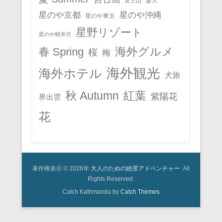
愛犬
富士山
星のや京都
星のや沖縄
星のや東京
星野リゾート
星のや軽井沢
春 Spring
海外グルメ
桜
梅
海外観光
海外ホテル
犬旅
秋 Autumn
紅葉
紫陽花
界出雲
花
著作権表示 © 2026年
大人のための絶景アドベンチャー
All
Rights Reserved.
Catch Kathmandu by
Catch Themes