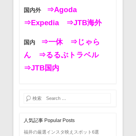
⇒Agoda
国内外
⇒Expedia
⇒JTB海外
⇒一休
⇒じゃら
国内
ん
⇒るるぶトラベル
⇒JTB国内
検索
人気記事 Popular Posts
福井の厳選インスタ映えスポット6選