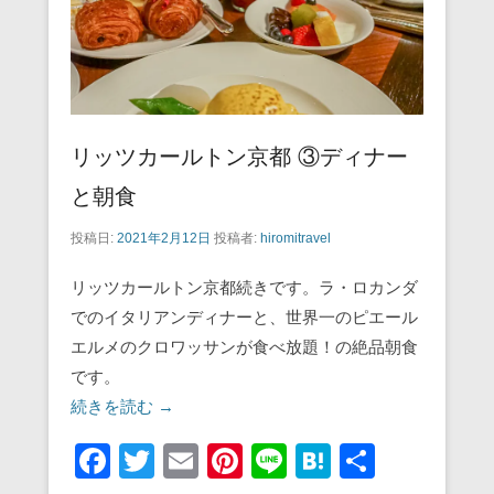
リッツカールトン京都 ③ディナー
と朝食
投稿日:
2021年2月12日
投稿者:
hiromitravel
リッツカールトン京都続きです。ラ・ロカンダ
でのイタリアンディナーと、世界一のピエール
エルメのクロワッサンが食べ放題！の絶品朝食
です。
続きを読む →
F
T
E
Pi
Li
H
共