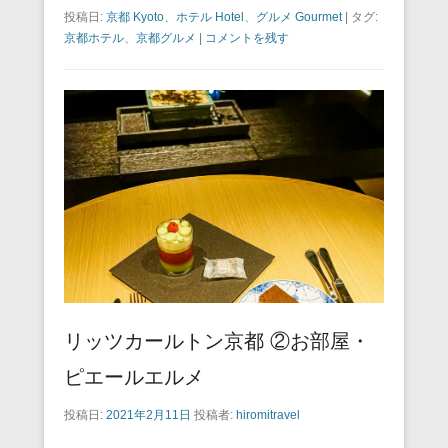
a
wi
m
nt
n
at
有
投稿日:
京都 Kyoto
、
ホテル Hotel
、
グルメ Gourmet
|
タグ:
c
tt
ail
er
e
e
京都ホテル
、
京都グルメ
|
コメントを残す
e
er
e
n
b
st
a
o
o
k
リッツカールトン京都 ②お部屋・
ピエールエルメ
投稿日:
2021年2月11日
投稿者:
hiromitravel