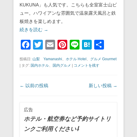
KUKUNA」も人気です。こちらも全室富士山ビ
ュー。ハワイアンな雰囲気で温泉露天風呂と鉄
板焼きを楽しめます。
続きを読む →
F
T
E
Pi
Li
H
共
a
wi
m
nt
n
at
有
投稿日:
山梨 Yamanashi
、
ホテル Hotel
、
グルメ Gourmet
c
tt
ail
er
e
e
|
タグ:
国内ホテル
、
国内グルメ
|
コメントを残す
e
er
e
n
b
st
a
投稿ナビゲーション
←
以前の投稿
新しい投稿
→
o
o
広告
k
ホテル・航空券など予約サイトリ
ンクご利用ください⇩