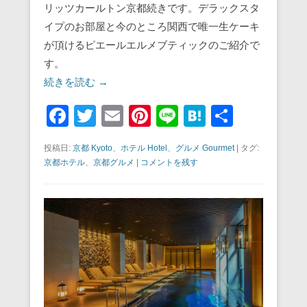
リッツカールトン京都続きです。デラックスタ
イプのお部屋と今のところ関西で唯一生ケーキ
が頂けるピエールエルメブティックのご紹介で
す。
続きを読む →
F
T
E
Pi
Li
H
共
a
wi
m
nt
n
at
有
投稿日:
京都 Kyoto
、
ホテル Hotel
、
グルメ Gourmet
|
タグ:
c
tt
ail
er
e
e
京都ホテル
、
京都グルメ
|
コメントを残す
e
er
e
n
b
st
a
o
o
k