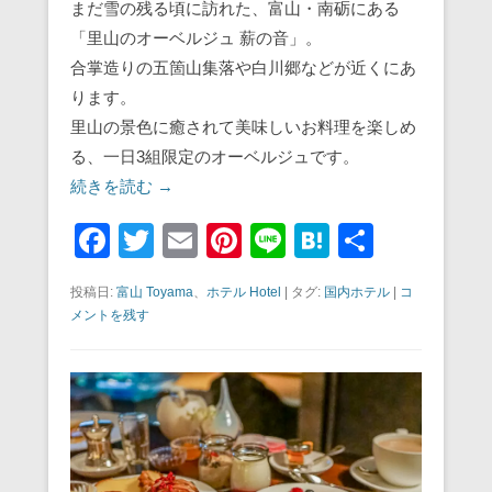
まだ雪の残る頃に訪れた、富山・南砺にある
「里山のオーベルジュ 薪の音」。
合掌造りの五箇山集落や白川郷などが近くにあ
ります。
里山の景色に癒されて美味しいお料理を楽しめ
る、一日3組限定のオーベルジュです。
続きを読む →
F
T
E
Pi
Li
H
共
a
wi
m
nt
n
at
有
投稿日:
富山 Toyama
、
ホテル Hotel
|
タグ:
国内ホテル
|
コ
c
tt
ail
er
e
e
メントを残す
e
er
e
n
b
st
a
o
o
k