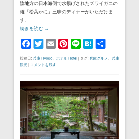
陰地方の日本海側で水揚げされたズワイガニの
雄「松葉かに」三昧のディナーがいただけま
す。
続きを読む →
F
T
E
Pi
Li
H
共
a
wi
m
nt
n
at
有
投稿日:
兵庫 Hyogo
、
ホテル Hotel
|
タグ:
兵庫グルメ
、
兵庫
c
tt
ail
er
e
e
観光
|
コメントを残す
e
er
e
n
b
st
a
o
o
k