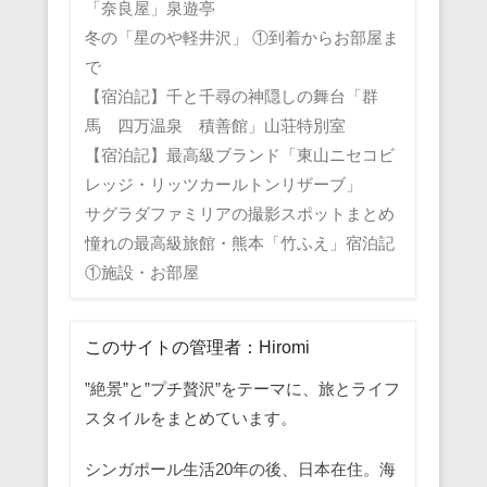
「奈良屋」泉遊亭
冬の「星のや軽井沢」 ①到着からお部屋ま
で
【宿泊記】千と千尋の神隠しの舞台「群
馬 四万温泉 積善館」山荘特別室
【宿泊記】最高級ブランド「東山ニセコビ
レッジ・リッツカールトンリザーブ」
サグラダファミリアの撮影スポットまとめ
憧れの最高級旅館・熊本「竹ふえ」宿泊記
①施設・お部屋
このサイトの管理者：Hiromi
”絶景”と”プチ贅沢”をテーマに、旅とライフ
スタイルをまとめています。
シンガポール生活20年の後、日本在住。海