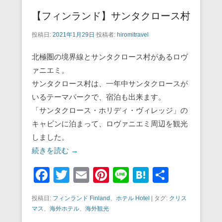
【フィンランド】サンタクロース村
投稿日:
2021年1月29日
投稿者:
hiromitravel
北極圏の境界線とサンタクロース村があるロヴ
ァニエミ。
サンタクロース村は、一年中サンタクロースが
いるテーマパークで、宿泊も出来ます。
「サンタクロース・ホリディ・ヴィレッジ」の
キャビンに泊まって、ロヴァニエミ周辺を観光
しました。
続きを読む →
F
T
E
Pi
Li
H
共
a
wi
m
nt
n
at
有
投稿日:
フィンランド Finland
、
ホテル Hotel
|
タグ:
クリス
c
tt
ail
er
e
e
マス
、
海外ホテル
、
海外観光