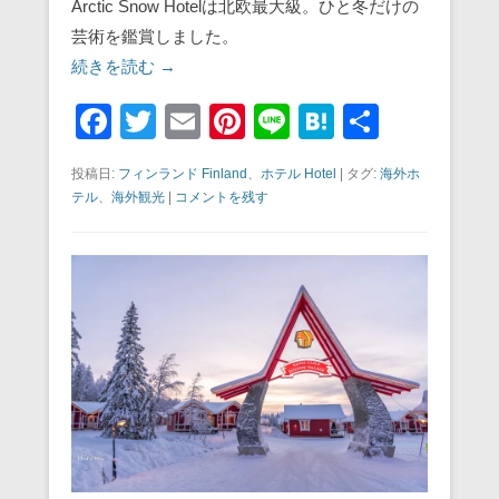
Arctic Snow Hotelは北欧最大級。ひと冬だけの
芸術を鑑賞しました。
続きを読む →
F
T
E
Pi
Li
H
共
a
wi
m
nt
n
at
有
投稿日:
フィンランド Finland
、
ホテル Hotel
|
タグ:
海外ホ
c
tt
ail
er
e
e
テル
、
海外観光
|
コメントを残す
e
er
e
n
b
st
a
o
o
k