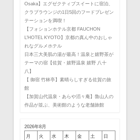
Osaka】エグゼクティブスイートに宿泊、
クラブラウンジの1日5回のフードプレゼン
テーションを満喫！
【フォションホテル京都 FAUCHON
L’HOTEL KYOTO】京都の真ん中のおしゃ
れなグルメホテル
日本三大美肌の湯が最高！温泉と嬉野茶が
テーマの宿【佐賀・嬉野温泉 嬉野 八十
八】
【 御宿 竹林亭】素晴らしすぎる佐賀の旅
館
【加賀山代温泉・あらや滔々庵】魯山人の
作品が並ぶ、美術館のような老舗旅館
2026年8月
月
火
水
木
金
土
日