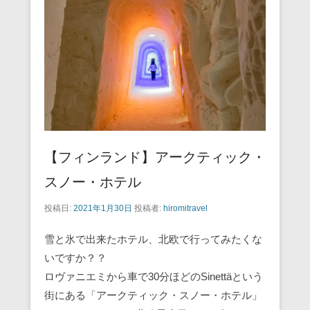
o
o
k
【フィンランド】アークティック・
スノー・ホテル
投稿日:
2021年1月30日
投稿者:
hiromitravel
雪と氷で出来たホテル、北欧で行ってみたくな
いですか？？
ロヴァニエミから車で30分ほどのSinettäという
街にある「アークティック・スノー・ホテル」