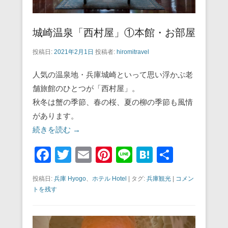
城崎温泉「西村屋」①本館・お部屋
投稿日:
2021年2月1日
投稿者:
hiromitravel
人気の温泉地・兵庫城崎といって思い浮かぶ老
舗旅館のひとつが「西村屋」。
秋冬は蟹の季節、春の桜、夏の柳の季節も風情
があります。
続きを読む →
F
T
E
Pi
Li
H
共
a
wi
m
nt
n
at
有
投稿日:
兵庫 Hyogo
、
ホテル Hotel
|
タグ:
兵庫観光
|
コメン
c
tt
ail
er
e
e
トを残す
e
er
e
n
b
st
a