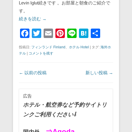
Levin Iglut続きです 。お部屋と朝食のご紹介で
す。
続きを読む →
F
T
E
Pi
Li
H
共
a
wi
m
nt
n
at
有
投稿日:
フィンランド Finland
、
ホテル Hotel
|
タグ:
海外ホ
c
tt
ail
er
e
e
テル
|
コメントを残す
e
er
e
n
b
st
a
投稿ナビゲーション
←
以前の投稿
新しい投稿
→
o
o
広告
k
ホテル・航空券など予約サイトリ
ンクご利用ください⇩
⇒Agoda