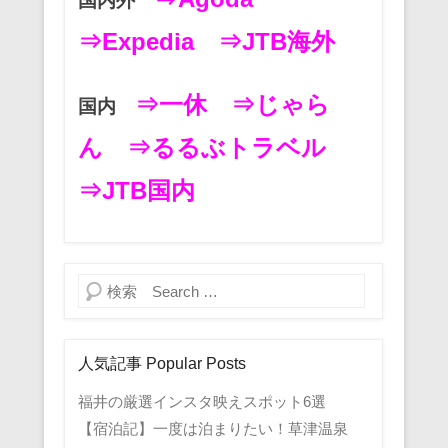
国内外
⇒Expedia
⇒JTB海外
⇒一休
⇒じゃら
国内
ん
⇒るるぶトラベル
⇒JTB国内
検索
人気記事 Popular Posts
福井の厳選インスタ映えスポット6選
【宿泊記】一度は泊まりたい！草津温泉