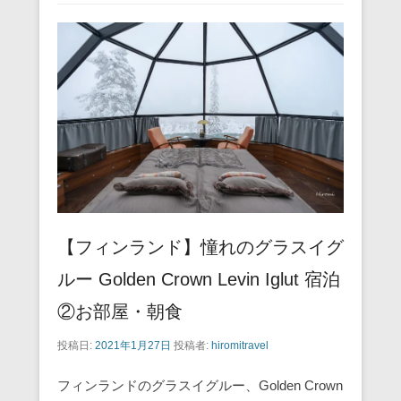
e
er
e
n
b
st
a
o
o
k
【フィンランド】憧れのグラスイグ
ルー Golden Crown Levin Iglut 宿泊
②お部屋・朝食
投稿日:
2021年1月27日
投稿者:
hiromitravel
フィンランドのグラスイグルー、Golden Crown