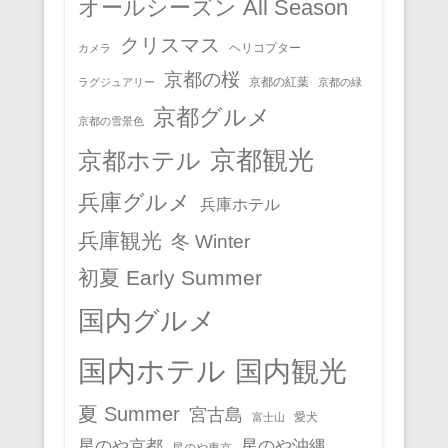
オールシーズン All Season
クリスマス
ヘリコプター
カメラ
京都の桜
京都の紅葉
ラグジュアリー
京都の緑
京都グルメ
京都の雪景色
京都観光
京都ホテル
兵庫グルメ
兵庫ホテル
兵庫観光
冬 Winter
初夏 Early Summer
国内グルメ
国内ホテル
国内観光
夏 Summer
宮古島
愛犬
富士山
星のや京都
星のや沖縄
星のや東京