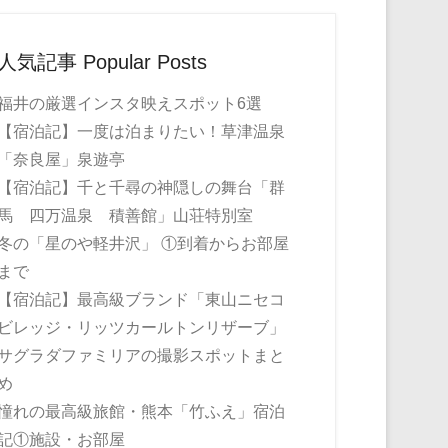
人気記事 Popular Posts
福井の厳選インスタ映えスポット6選
【宿泊記】一度は泊まりたい！草津温泉
「奈良屋」泉遊亭
【宿泊記】千と千尋の神隠しの舞台「群
馬 四万温泉 積善館」山荘特別室
冬の「星のや軽井沢」 ①到着からお部屋
まで
【宿泊記】最高級ブランド「東山ニセコ
ビレッジ・リッツカールトンリザーブ」
サグラダファミリアの撮影スポットまと
め
憧れの最高級旅館・熊本「竹ふえ」宿泊
記①施設・お部屋