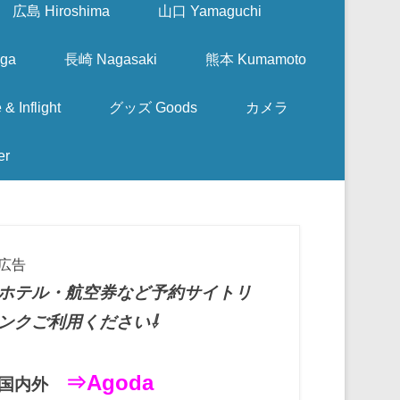
広島 Hiroshima
山口 Yamaguchi
ga
長崎 Nagasaki
熊本 Kumamoto
nflight
グッズ Goods
カメラ
er
広告
ホテル・航空券など予約サイトリ
ンクご利用ください⇩
⇒Agoda
国内外