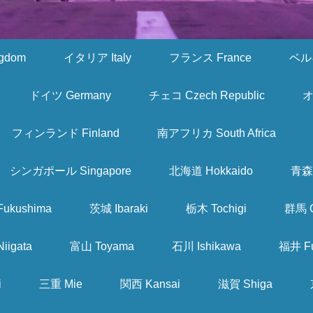
gdom
イタリア Italy
フランス France
ベルギ
ドイツ Germany
チェコ Czech Republic
オ
フィンランド Finland
南アフリカ South Africa
シンガポール Singapore
北海道 Hokkaido
青森 
ukushima
茨城 Ibaraki
栃木 Tochigi
群馬 
iigata
富山 Toyama
石川 Ishikawa
福井 Fu
i
三重 Mie
関西 Kansai
滋賀 Shiga