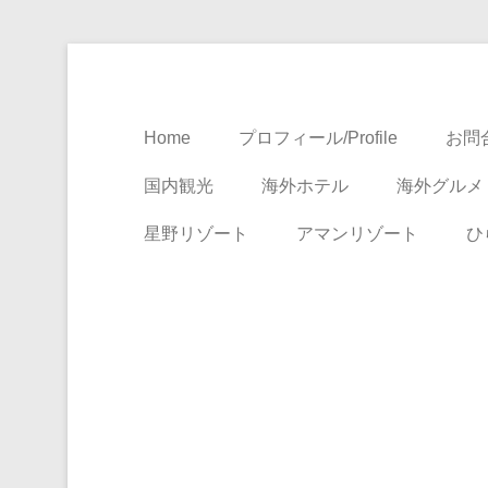
Travel, Life with A Little Luxury
大人のための絶景ア
Home
プロフィール/Profile
お問合
国内観光
海外ホテル
海外グルメ
星野リゾート
アマンリゾート
ひ