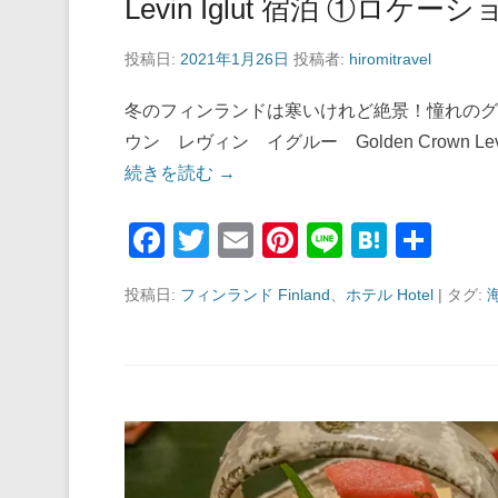
Levin Iglut 宿泊 ①ロケーシ
投稿日:
2021年1月26日
投稿者:
hiromitravel
冬のフィンランドは寒いけれど絶景！憧れのグ
ウン レヴィン イグルー Golden Crown L
続きを読む →
F
T
E
Pi
Li
H
共
a
wi
m
nt
n
at
有
投稿日:
フィンランド Finland
、
ホテル Hotel
|
タグ:
c
tt
ail
er
e
e
e
er
e
n
b
st
a
o
o
k