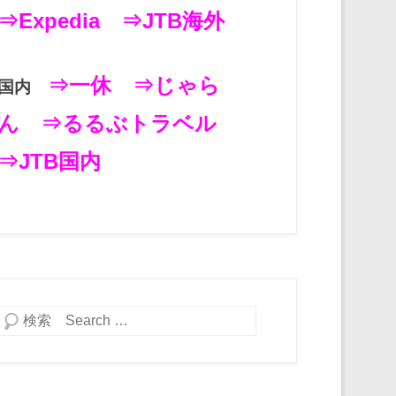
⇒Expedia
⇒JTB海外
⇒一休
⇒じゃら
国内
ん
⇒るるぶトラベル
⇒JTB国内
検索