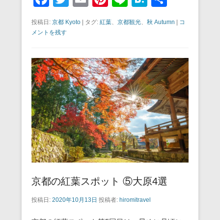
a
wi
m
nt
n
at
有
投稿日:
京都 Kyoto
|
タグ:
紅葉
、
京都観光
、
秋 Autumn
|
コ
c
tt
ail
er
e
e
メントを残す
e
er
e
n
b
st
a
o
o
k
京都の紅葉スポット ⑤大原4選
投稿日:
2020年10月13日
投稿者:
hiromitravel