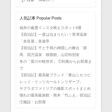
人気記事 Popular Posts
福井の厳選インスタ映えスポット6選
【宿泊記】一度は泊まりたい！草津温泉
「奈良屋」泉遊亭
【宿泊記】千と千尋の神隠しの舞台「群
馬 四万温泉 積善館」山荘特別室
冬の「星のや軽井沢」 ①到着からお部屋ま
で
【宿泊記】最高級ブランド「東山ニセコビ
レッジ・リッツカールトンリザーブ」
サグラダファミリアの撮影スポットまとめ
憧れの最高級旅館・熊本「竹ふえ」宿泊記
①施設・お部屋