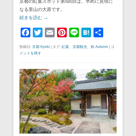
京都の紅葉スポット第5回目は、早めに見頃に
なる里山の大原です。
続きを読む →
F
T
E
Pi
Li
H
共
a
wi
m
nt
n
at
有
投稿日:
京都 Kyoto
|
タグ:
紅葉
、
京都観光
、
秋 Autumn
|
コ
c
tt
ail
er
e
e
メントを残す
e
er
e
n
b
st
a
o
o
k