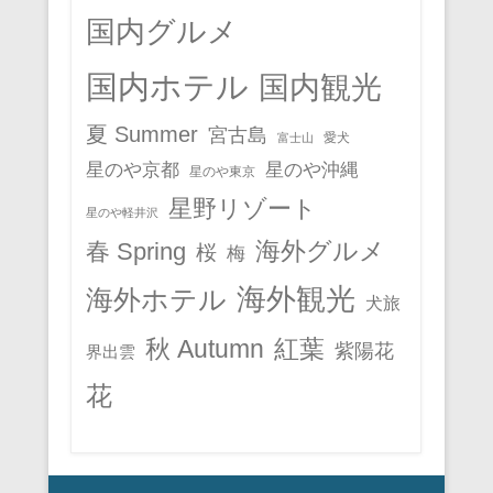
国内グルメ
国内ホテル
国内観光
夏 Summer
宮古島
愛犬
富士山
星のや京都
星のや沖縄
星のや東京
星野リゾート
星のや軽井沢
春 Spring
海外グルメ
桜
梅
海外観光
海外ホテル
犬旅
秋 Autumn
紅葉
紫陽花
界出雲
花