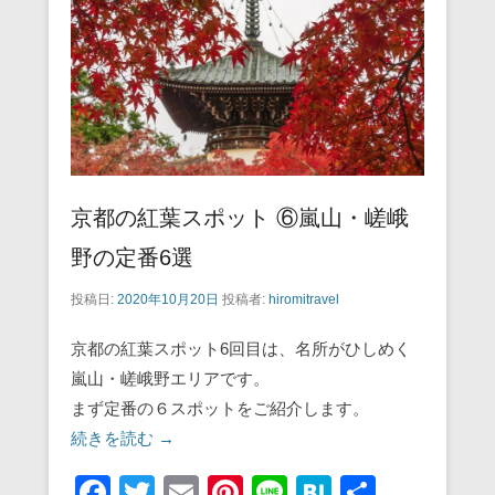
o
k
京都の紅葉スポット ⑥嵐山・嵯峨
野の定番6選
投稿日:
2020年10月20日
投稿者:
hiromitravel
京都の紅葉スポット6回目は、名所がひしめく
嵐山・嵯峨野エリアです。
まず定番の６スポットをご紹介します。
続きを読む →
F
T
E
Pi
Li
H
共