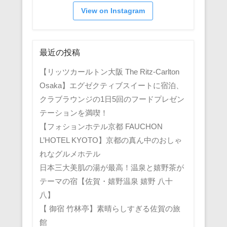
View on Instagram
最近の投稿
【リッツカールトン大阪 The Ritz-Carlton
Osaka】エグゼクティブスイートに宿泊、
クラブラウンジの1日5回のフードプレゼン
テーションを満喫！
【フォションホテル京都 FAUCHON
L’HOTEL KYOTO】京都の真ん中のおしゃ
れなグルメホテル
日本三大美肌の湯が最高！温泉と嬉野茶が
テーマの宿【佐賀・嬉野温泉 嬉野 八十
八】
【 御宿 竹林亭】素晴らしすぎる佐賀の旅
館