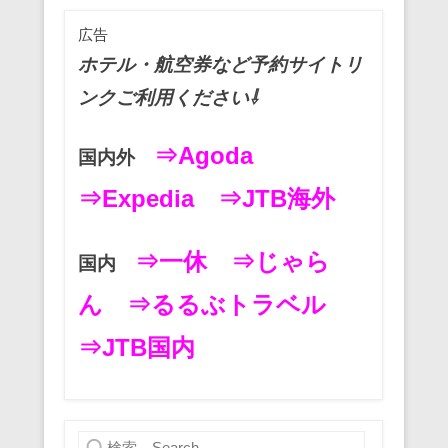
o
広告
k
ホテル・航空券など予約サイトリ
ンクご利用ください⇩
⇒Agoda
国内外
⇒Expedia
⇒JTB海外
⇒一休
⇒じゃら
国内
ん
⇒るるぶトラベル
⇒JTB国内
検索