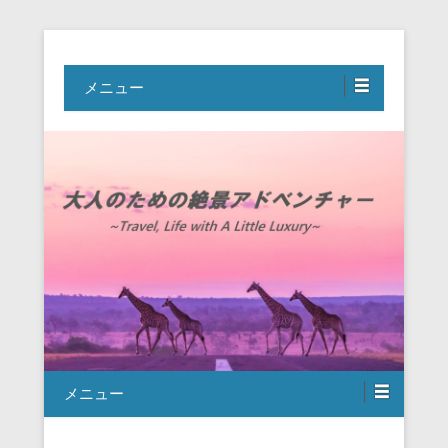
Travel, Life with A Little Luxury
大人のための絶景アドベンチャー
メニュー
メニュー