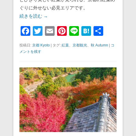
ぐりに外せない必見エリアです。
続きを読む →
F
T
E
Pi
Li
H
共
a
wi
m
nt
n
at
有
投稿日:
京都 Kyoto
|
タグ:
紅葉
、
京都観光
、
秋 Autumn
|
コ
c
tt
ail
er
e
e
メントを残す
e
er
e
n
b
st
a
o
o
k