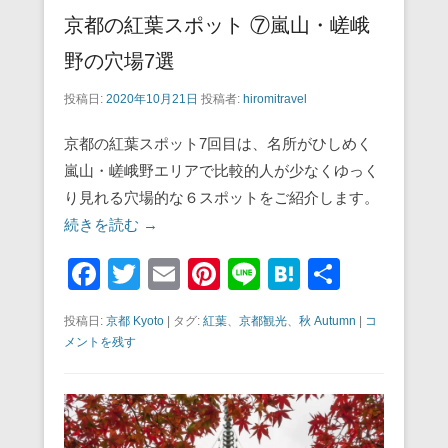
京都の紅葉スポット ⑦嵐山・嵯峨
野の穴場7選
投稿日:
2020年10月21日
投稿者:
hiromitravel
京都の紅葉スポット7回目は、名所がひしめく
嵐山・嵯峨野エリアで比較的人が少なくゆっく
り見れる穴場的な６スポットをご紹介します。
続きを読む →
F
T
E
Pi
Li
H
共
a
wi
m
nt
n
at
有
投稿日:
京都 Kyoto
|
タグ:
紅葉
、
京都観光
、
秋 Autumn
|
コ
c
tt
ail
er
e
e
メントを残す
e
er
e
n
b
st
a
o