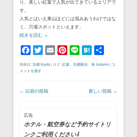
り、美しい紅葉で人気が出てきているエリアで
す。
人気とはいえ東山ほどには混みあうわけではな
く、穴場スポットといえます。
続きを読む →
F
T
E
Pi
Li
H
共
a
wi
m
nt
n
at
有
投稿日:
京都 Kyoto
|
タグ:
紅葉
、
京都観光
、
秋 Autumn
|
コ
c
tt
ail
er
e
e
メントを残す
e
er
e
n
b
st
a
投稿ナビゲーション
←
以前の投稿
新しい投稿
→
o
o
広告
k
ホテル・航空券など予約サイトリ
ンクご利用ください⇩