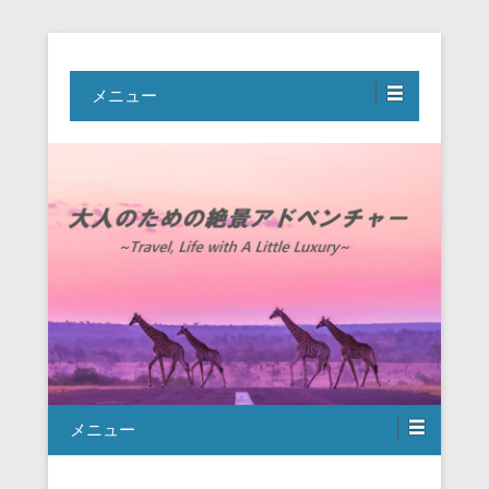
Travel, Life with A Little Luxury
大人のための絶景アドベンチャー
メニュー
メニュー