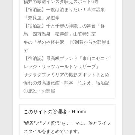
福井の厳選インスタ映えスポット6選
【宿泊記】一度は泊まりたい！草津温泉
「奈良屋」泉遊亭
【宿泊記】千と千尋の神隠しの舞台「群
馬 四万温泉 積善館」山荘特別室
冬の「星のや軽井沢」 ①到着からお部屋ま
で
【宿泊記】最高級ブランド「東山ニセコビ
レッジ・リッツカールトンリザーブ」
サグラダファミリアの撮影スポットまとめ
憧れの最高級旅館・熊本「竹ふえ」宿泊記
①施設・お部屋
このサイトの管理者：Hiromi
”絶景”と”プチ贅沢”をテーマに、旅とライフ
スタイルをまとめています。