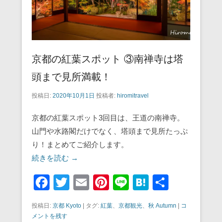
京都の紅葉スポット ③南禅寺は塔
頭まで見所満載！
投稿日:
2020年10月1日
投稿者:
hiromitravel
京都の紅葉スポット3回目は、王道の南禅寺。
山門や水路閣だけでなく、塔頭まで見所たっぷ
り！まとめてご紹介します。
続きを読む →
F
T
E
Pi
Li
H
共
a
wi
m
nt
n
at
有
投稿日:
京都 Kyoto
|
タグ:
紅葉
、
京都観光
、
秋 Autumn
|
コ
c
tt
ail
er
e
e
メントを残す