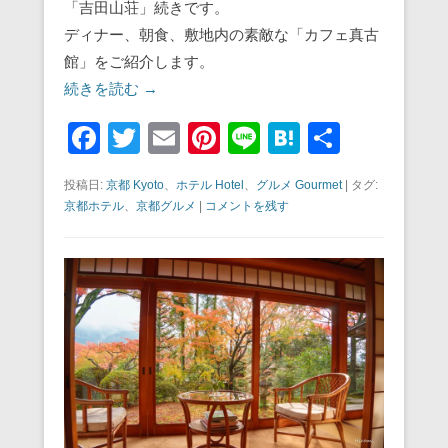
「吉田山荘」続きです。
ディナー、朝食、敷地内の素敵な「カフェ真古
館」をご紹介します。
続きを読む →
F
T
E
Pi
Li
H
共
a
wi
m
nt
n
at
有
投稿日:
京都 Kyoto
、
ホテル Hotel
、
グルメ Gourmet
|
タグ:
c
tt
ail
er
e
e
京都ホテル
、
京都グルメ
|
コメントを残す
e
er
e
n
b
st
a
o
o
k