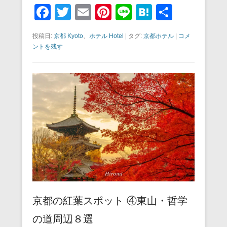
F
T
E
Pi
Li
H
共
a
wi
m
nt
n
at
有
投稿日:
京都 Kyoto
、
ホテル Hotel
|
タグ:
京都ホテル
|
コメ
c
tt
ail
er
e
e
ントを残す
e
er
e
n
b
st
a
o
o
k
京都の紅葉スポット ④東山・哲学
の道周辺８選