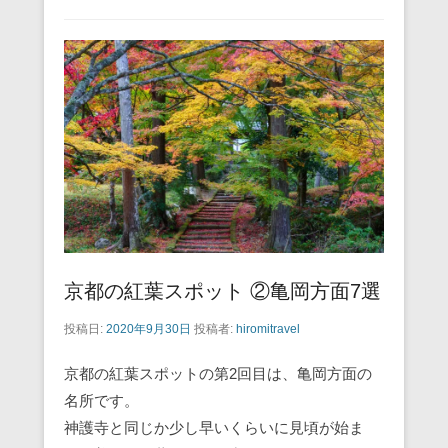
e
er
e
n
b
st
a
o
o
k
京都の紅葉スポット ②亀岡方面7選
投稿日:
2020年9月30日
投稿者:
hiromitravel
京都の紅葉スポットの第2回目は、亀岡方面の
名所です。
神護寺と同じか少し早いくらいに見頃が始ま