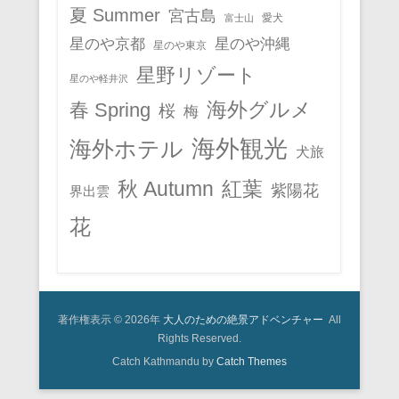
夏 Summer
宮古島
愛犬
富士山
星のや京都
星のや沖縄
星のや東京
星野リゾート
星のや軽井沢
春 Spring
海外グルメ
桜
梅
海外観光
海外ホテル
犬旅
秋 Autumn
紅葉
紫陽花
界出雲
花
著作権表示 © 2026年
大人のための絶景アドベンチャー
All
Rights Reserved.
Catch Kathmandu by
Catch Themes