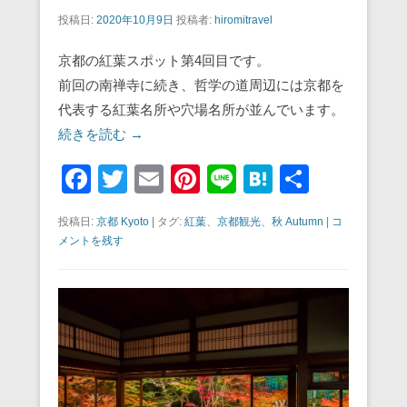
投稿日:
2020年10月9日
投稿者:
hiromitravel
京都の紅葉スポット第4回目です。
前回の南禅寺に続き、哲学の道周辺には京都を
代表する紅葉名所や穴場名所が並んでいます。
続きを読む →
F
T
E
Pi
Li
H
共
a
wi
m
nt
n
at
有
投稿日:
京都 Kyoto
|
タグ:
紅葉
、
京都観光
、
秋 Autumn
|
コ
c
tt
ail
er
e
e
メントを残す
e
er
e
n
b
st
a
o
o
k