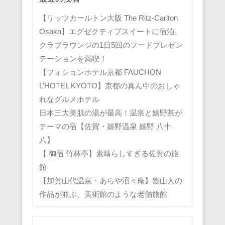
【リッツカールトン大阪 The Ritz-Carlton
Osaka】エグゼクティブスイートに宿泊、
クラブラウンジの1日5回のフードプレゼン
テーションを満喫！
【フォションホテル京都 FAUCHON
L’HOTEL KYOTO】京都の真ん中のおしゃ
れなグルメホテル
日本三大美肌の湯が最高！温泉と嬉野茶が
テーマの宿【佐賀・嬉野温泉 嬉野 八十
八】
【 御宿 竹林亭】素晴らしすぎる佐賀の旅
館
【加賀山代温泉・あらや滔々庵】魯山人の
作品が並ぶ、美術館のような老舗旅館