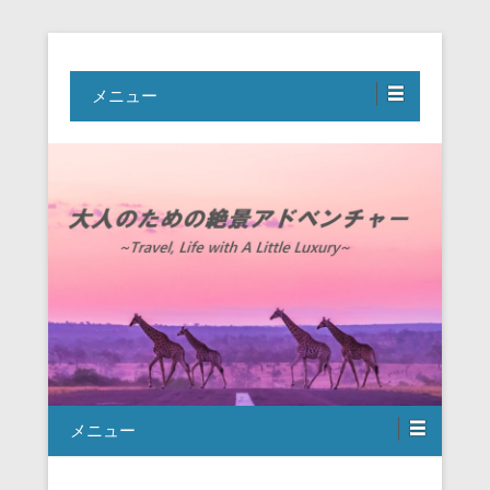
Travel, Life with A Little Luxury
大人のための絶景アドベンチャー
メニュー
メニュー