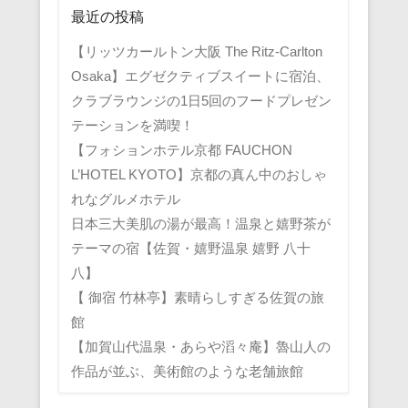
最近の投稿
【リッツカールトン大阪 The Ritz-Carlton
Osaka】エグゼクティブスイートに宿泊、
クラブラウンジの1日5回のフードプレゼン
テーションを満喫！
【フォションホテル京都 FAUCHON
L’HOTEL KYOTO】京都の真ん中のおしゃ
れなグルメホテル
日本三大美肌の湯が最高！温泉と嬉野茶が
テーマの宿【佐賀・嬉野温泉 嬉野 八十
八】
【 御宿 竹林亭】素晴らしすぎる佐賀の旅
館
【加賀山代温泉・あらや滔々庵】魯山人の
作品が並ぶ、美術館のような老舗旅館