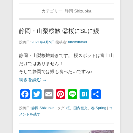
カテゴリー:
静岡 Shizuoka
静岡・山梨桜旅 ②桜にSLに鰻
投稿日:
2021年4月5日
投稿者:
hiromitravel
静岡・山梨桜旅続きです。 桜スポットは富士山
だけではありません！
そして静岡では鰻も食べたいですね♪
続きを読む →
F
T
E
Pi
Li
H
共
a
wi
m
nt
n
at
有
投稿日:
静岡 Shizuoka
|
タグ:
桜
、
国内観光
、
春 Spring
|
コ
c
tt
ail
er
e
e
メントを残す
e
er
e
n
b
st
a