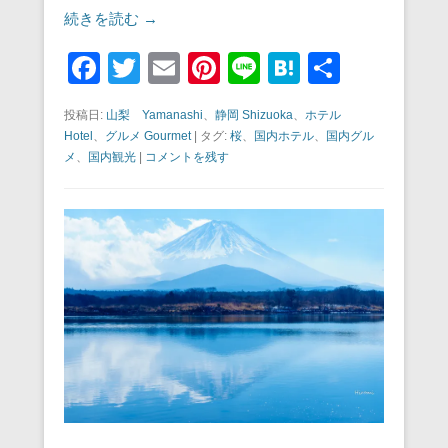
続きを読む →
F
T
E
Pi
Li
H
共
a
wi
m
nt
n
at
有
投稿日:
山梨 Yamanashi
、
静岡 Shizuoka
、
ホテル
c
tt
ail
er
e
e
Hotel
、
グルメ Gourmet
|
タグ:
桜
、
国内ホテル
、
国内グル
e
er
e
n
メ
、
国内観光
|
コメントを残す
b
st
a
o
o
k