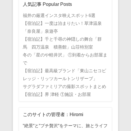
人気記事 Popular Posts
福井の厳選インスタ映えスポット6選
【宿泊記】一度は泊まりたい！草津温泉
「奈良屋」泉遊亭
【宿泊記】千と千尋の神隠しの舞台「群
馬 四万温泉 積善館」山荘特別室
冬の「星のや軽井沢」 ①到着からお部屋ま
で
【宿泊記】最高級ブランド「東山ニセコビ
レッジ・リッツカールトンリザーブ」
サグラダファミリアの撮影スポットまとめ
【宿泊記】界 津軽 ①施設・お部屋
このサイトの管理者：Hiromi
”絶景”と”プチ贅沢”をテーマに、旅とライフ