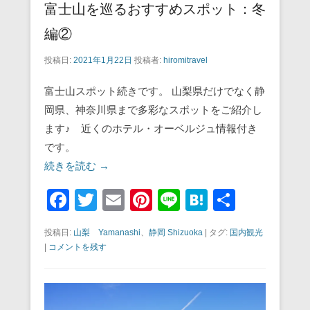
富士山を巡るおすすめスポット：冬
編②
投稿日:
2021年1月22日
投稿者:
hiromitravel
富士山スポット続きです。 山梨県だけでなく静
岡県、神奈川県まで多彩なスポットをご紹介し
ます♪ 近くのホテル・オーベルジュ情報付き
です。
続きを読む →
F
T
E
Pi
Li
H
共
a
wi
m
nt
n
at
有
投稿日:
山梨 Yamanashi
、
静岡 Shizuoka
|
タグ:
国内観光
c
tt
ail
er
e
e
|
コメントを残す
e
er
e
n
b
st
a