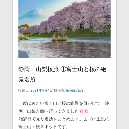
o
o
k
静岡・山梨桜旅 ①富士山と桜の絶
景名所
投稿日:
2021年4月4日
投稿者:
hiromitravel
一度はみたい富士山と桜の絶景を目がけて、静
岡・山梨方面へ行ってきました
2泊3日で見た名所をまとめます。まずは主役の
富士山ｘ桜スポットです。