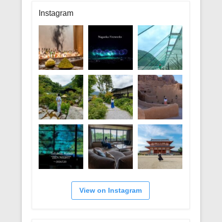
リ
Instagram
ー
View on Instagram