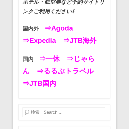
ホテル・航空券など予約サイトリ
ンクご利用ください⇩
⇒Agoda
国内外
⇒Expedia
⇒JTB海外
⇒一休
⇒じゃら
国内
ん
⇒るるぶトラベル
⇒JTB国内
検索