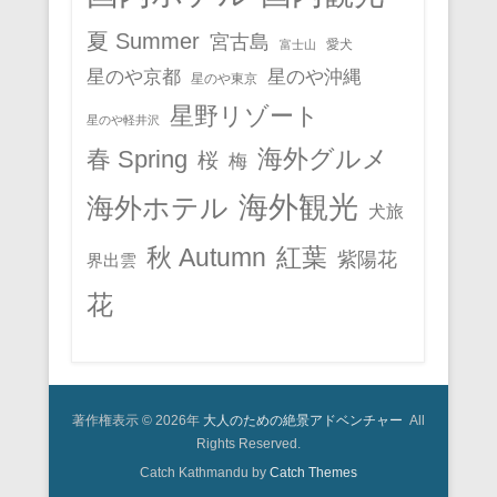
夏 Summer
宮古島
愛犬
富士山
星のや京都
星のや沖縄
星のや東京
星野リゾート
星のや軽井沢
春 Spring
海外グルメ
桜
梅
海外観光
海外ホテル
犬旅
秋 Autumn
紅葉
紫陽花
界出雲
花
著作権表示 © 2026年
大人のための絶景アドベンチャー
All
Rights Reserved.
Catch Kathmandu by
Catch Themes