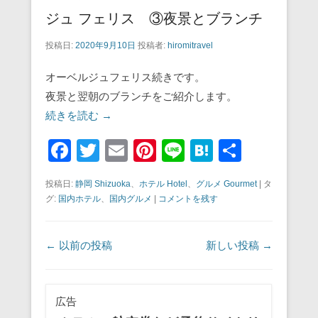
ジュ フェリス ③夜景とブランチ
投稿日:
2020年9月10日
投稿者:
hiromitravel
オーベルジュフェリス続きです。
夜景と翌朝のブランチをご紹介します。
続きを読む →
F
T
E
Pi
Li
H
共
a
wi
m
nt
n
at
有
投稿日:
静岡 Shizuoka
、
ホテル Hotel
、
グルメ Gourmet
|
タ
c
tt
ail
er
e
e
グ:
国内ホテル
、
国内グルメ
|
コメントを残す
e
er
e
n
b
st
a
投稿ナビゲーション
←
以前の投稿
新しい投稿
→
o
o
広告
k