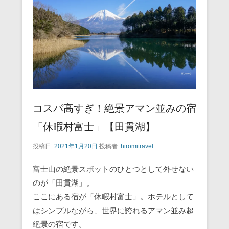
o
o
k
コスパ高すぎ！絶景アマン並みの宿
「休暇村富士」【田貫湖】
投稿日:
2021年1月20日
投稿者:
hiromitravel
富士山の絶景スポットのひとつとして外せない
のが「田貫湖」。
ここにある宿が「休暇村富士」。ホテルとして
はシンプルながら、世界に誇れるアマン並み超
絶景の宿です。