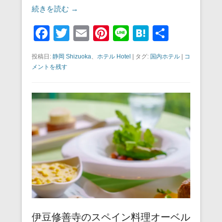
続きを読む →
F
T
E
Pi
Li
H
共
a
wi
m
nt
n
at
有
投稿日:
静岡 Shizuoka
、
ホテル Hotel
|
タグ:
国内ホテル
|
コ
c
tt
ail
er
e
e
メントを残す
e
er
e
n
b
st
a
o
o
k
伊豆修善寺のスペイン料理オーベル