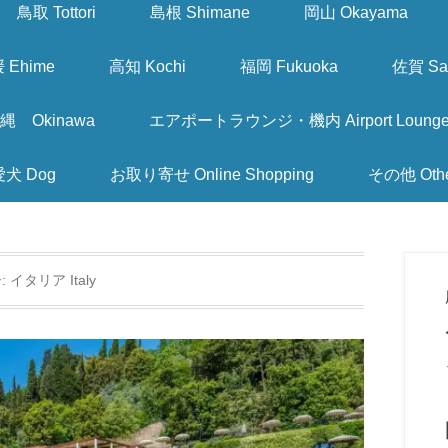
鳥取 Tottori
島根 Shimane
岡山 Okayama
 Ehime
高知 Kochi
福岡 Fukuoka
佐賀 Sa
縄 Okinawa
エアポートラウンジ・機内 Airport Lounge & I
愛犬 Dog
お取り寄せ Online Shopping
その他 Oth
:
イタリア Italy