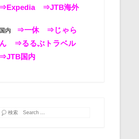
⇒Expedia
⇒JTB海外
⇒一休
⇒じゃら
国内
ん
⇒るるぶトラベル
⇒JTB国内
検索