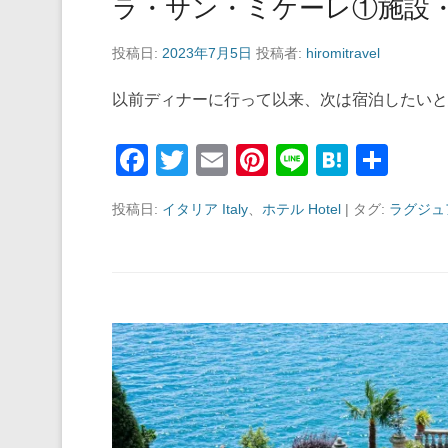
ラ・サン・ミケーレ①施設
投稿日:
2023年7月5日
投稿者:
hiromitravel
以前ディナーに行って以来、次は宿泊したい
F
T
E
Pi
Li
H
共
a
wi
m
nt
n
at
有
投稿日:
イタリア Italy
、
ホテル Hotel
|
タグ:
ラグジュ
c
tt
ail
er
e
e
e
er
e
n
b
st
a
o
o
k