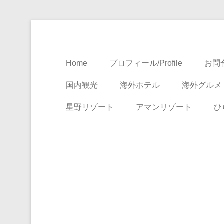
Travel, Life with A Little Luxury
大人のための絶景ア
Home
プロフィール/Profile
お問合
国内観光
海外ホテル
海外グルメ
星野リゾート
アマンリゾート
ひ