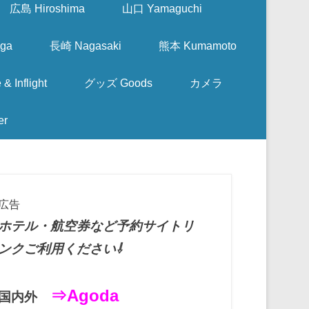
広島 Hiroshima
山口 Yamaguchi
ga
長崎 Nagasaki
熊本 Kumamoto
nflight
グッズ Goods
カメラ
er
広告
ホテル・航空券など予約サイトリ
ンクご利用ください⇩
⇒Agoda
国内外