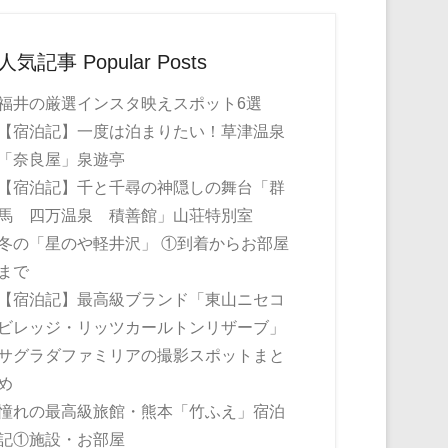
人気記事 Popular Posts
福井の厳選インスタ映えスポット6選
【宿泊記】一度は泊まりたい！草津温泉
「奈良屋」泉遊亭
【宿泊記】千と千尋の神隠しの舞台「群
馬 四万温泉 積善館」山荘特別室
冬の「星のや軽井沢」 ①到着からお部屋
まで
【宿泊記】最高級ブランド「東山ニセコ
ビレッジ・リッツカールトンリザーブ」
サグラダファミリアの撮影スポットまと
め
憧れの最高級旅館・熊本「竹ふえ」宿泊
記①施設・お部屋