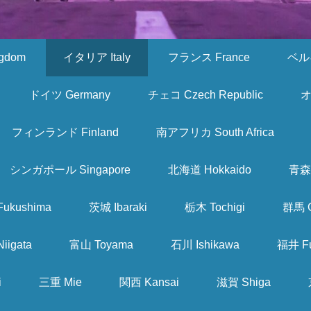
gdom
イタリア Italy
フランス France
ベルギ
ドイツ Germany
チェコ Czech Republic
オ
フィンランド Finland
南アフリカ South Africa
シンガポール Singapore
北海道 Hokkaido
青森 
ukushima
茨城 Ibaraki
栃木 Tochigi
群馬 
iigata
富山 Toyama
石川 Ishikawa
福井 Fu
i
三重 Mie
関西 Kansai
滋賀 Shiga