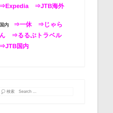
⇒Expedia
⇒JTB海外
⇒一休
⇒じゃら
国内
ん
⇒るるぶトラベル
⇒JTB国内
検索