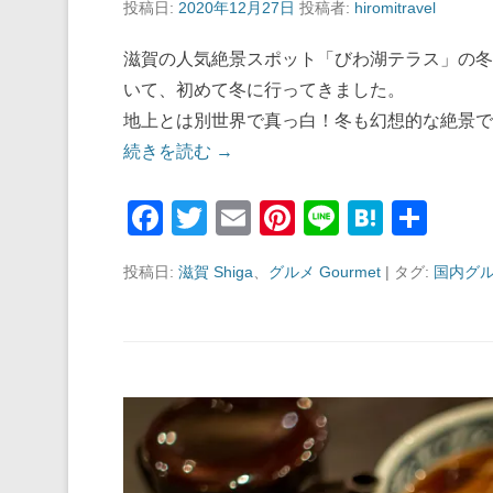
投稿日:
2020年12月27日
投稿者:
hiromitravel
滋賀の人気絶景スポット「びわ湖テラス」の冬
いて、初めて冬に行ってきました。
地上とは別世界で真っ白！冬も幻想的な絶景で
続きを読む →
F
T
E
Pi
Li
H
共
a
wi
m
nt
n
at
有
投稿日:
滋賀 Shiga
、
グルメ Gourmet
|
タグ:
国内グ
c
tt
ail
er
e
e
e
er
e
n
b
st
a
o
o
k