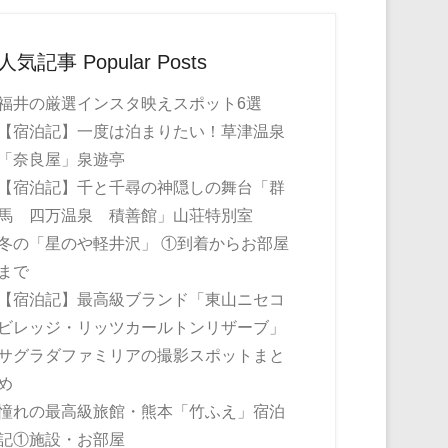
人気記事 Popular Posts
福井の厳選インスタ映えスポット6選
【宿泊記】一度は泊まりたい！草津温泉
「奈良屋」泉遊亭
【宿泊記】千と千尋の神隠しの舞台「群
馬 四万温泉 積善館」山荘特別室
冬の「星のや軽井沢」 ①到着からお部屋
まで
【宿泊記】最高級ブランド「東山ニセコ
ビレッジ・リッツカールトンリザーブ」
サグラダファミリアの撮影スポットまと
め
憧れの最高級旅館・熊本「竹ふえ」宿泊
記①施設・お部屋