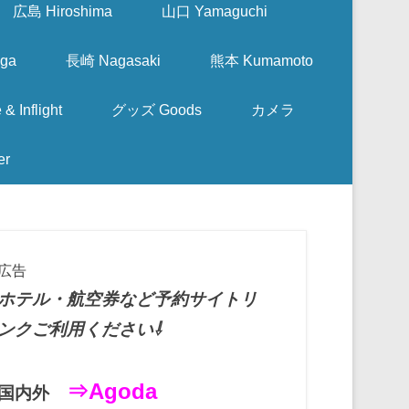
広島 Hiroshima
山口 Yamaguchi
ga
長崎 Nagasaki
熊本 Kumamoto
nflight
グッズ Goods
カメラ
er
広告
ホテル・航空券など予約サイトリ
ンクご利用ください⇩
⇒Agoda
国内外