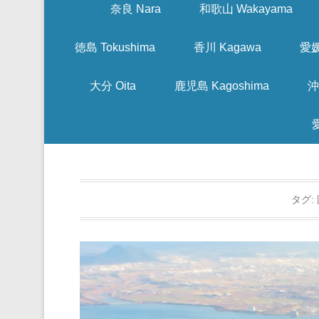
奈良 Nara
和歌山 Wakayama
徳島 Tokushima
香川 Kagawa
愛媛
大分 Oita
鹿児島 Kagoshima
沖
タグ: