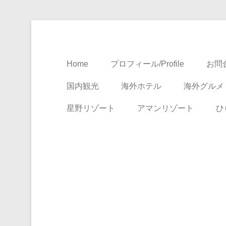
Travel, Life with A Little Luxury
大人のための絶景ア
Home
プロフィール/Profile
お問合
国内観光
海外ホテル
海外グルメ
星野リゾート
アマンリゾート
ひ