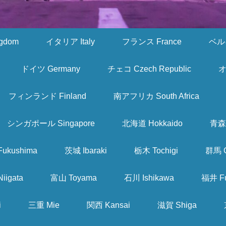
gdom
イタリア Italy
フランス France
ベルギ
ドイツ Germany
チェコ Czech Republic
オ
フィンランド Finland
南アフリカ South Africa
シンガポール Singapore
北海道 Hokkaido
青森 
ukushima
茨城 Ibaraki
栃木 Tochigi
群馬 
iigata
富山 Toyama
石川 Ishikawa
福井 Fu
i
三重 Mie
関西 Kansai
滋賀 Shiga