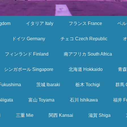
gdom
イタリア Italy
フランス France
ベルギ
ドイツ Germany
チェコ Czech Republic
オ
フィンランド Finland
南アフリカ South Africa
シンガポール Singapore
北海道 Hokkaido
青森 
ukushima
茨城 Ibaraki
栃木 Tochigi
群馬 
iigata
富山 Toyama
石川 Ishikawa
福井 Fu
i
三重 Mie
関西 Kansai
滋賀 Shiga