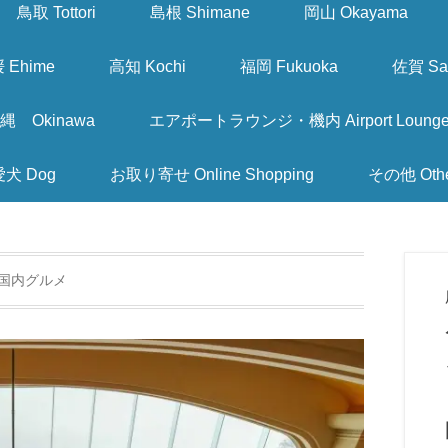
鳥取 Tottori
島根 Shimane
岡山 Okayama
 Ehime
高知 Kochi
福岡 Fukuoka
佐賀 Sa
縄 Okinawa
エアポートラウンジ・機内 Airport Lounge & I
愛犬 Dog
お取り寄せ Online Shopping
その他 Oth
国内グルメ