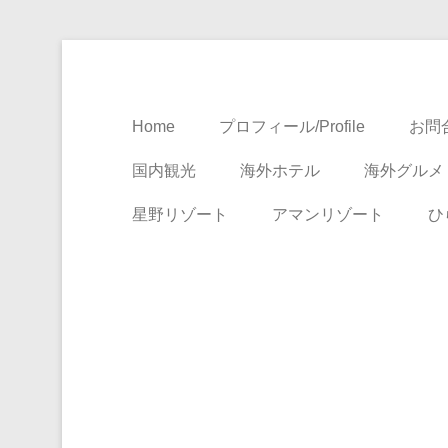
Travel, Life with A Little Luxury
大人のための絶景ア
Home
プロフィール/Profile
お問合
国内観光
海外ホテル
海外グルメ
星野リゾート
アマンリゾート
ひ