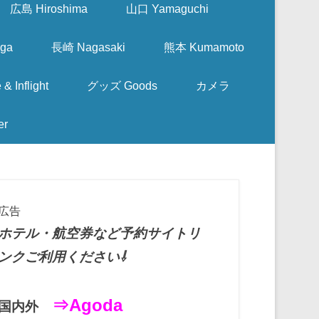
広島 Hiroshima
山口 Yamaguchi
ga
長崎 Nagasaki
熊本 Kumamoto
nflight
グッズ Goods
カメラ
er
広告
ホテル・航空券など予約サイトリ
ンクご利用ください⇩
⇒Agoda
国内外