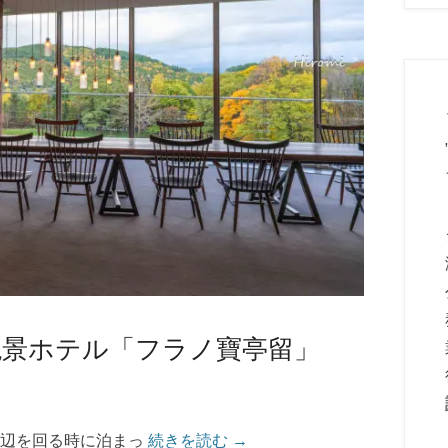
絶景ホテル「フラノ寶亭留」
周辺を回る時に泊まっ
続きを読む →