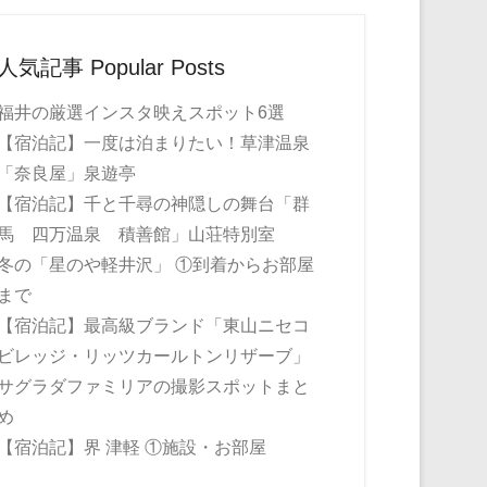
人気記事 Popular Posts
福井の厳選インスタ映えスポット6選
【宿泊記】一度は泊まりたい！草津温泉
「奈良屋」泉遊亭
【宿泊記】千と千尋の神隠しの舞台「群
馬 四万温泉 積善館」山荘特別室
冬の「星のや軽井沢」 ①到着からお部屋
まで
【宿泊記】最高級ブランド「東山ニセコ
ビレッジ・リッツカールトンリザーブ」
サグラダファミリアの撮影スポットまと
め
【宿泊記】界 津軽 ①施設・お部屋