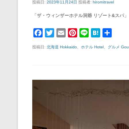
投稿日:
2023年11月24日
投稿者:
hiromitravel
「ザ・ウィンザーホテル洞爺 リゾート&スパ」
F
T
E
Pi
Li
H
共
a
wi
m
nt
n
at
有
投稿日:
北海道 Hokkaido
、
ホテル Hotel
、
グルメ Gou
c
tt
ail
er
e
e
e
er
e
n
b
st
a
o
o
k