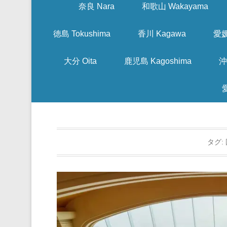
奈良 Nara
和歌山 Wakayama
徳島 Tokushima
香川 Kagawa
愛媛
大分 Oita
鹿児島 Kagoshima
沖
タグ: