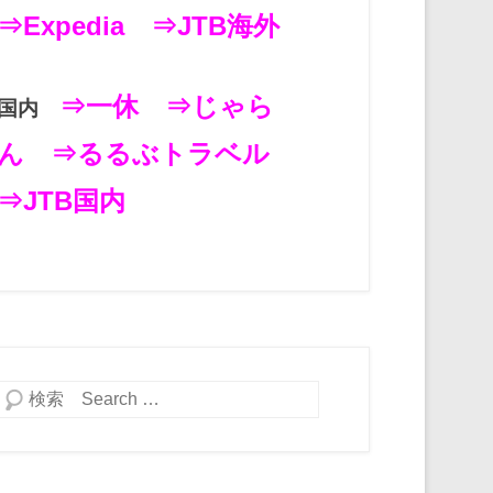
⇒Expedia
⇒JTB海外
⇒一休
⇒じゃら
国内
ん
⇒るるぶトラベル
⇒JTB国内
検索