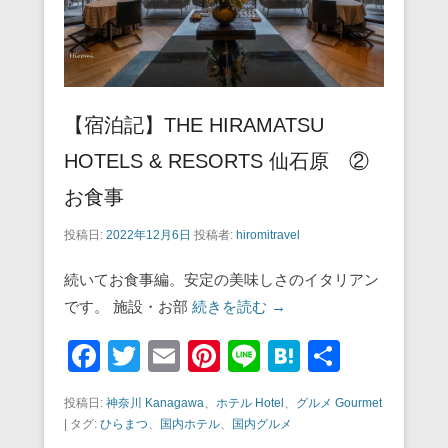
【宿泊記】THE HIRAMATSU
HOTELS & RESORTS 仙石原 ②
お食事
投稿日:
2022年12月6日
投稿者:
hiromitravel
続いてお食事編。安定の美味しさのイタリアン
です。 施設・お部
続きを読む →
F
T
E
Pi
Li
H
共
a
wi
m
nt
n
at
有
投稿日:
神奈川 Kanagawa
、
ホテル Hotel
、
グルメ Gourmet
c
tt
ail
er
e
e
|
タグ:
ひらまつ
、
国内ホテル
、
国内グルメ