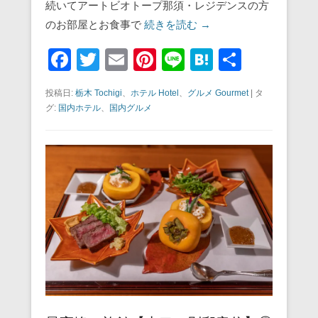
続いてアートビオトープ那須・レジデンスの方
のお部屋とお食事で
続きを読む →
F
T
E
Pi
Li
H
共
a
wi
m
nt
n
at
有
投稿日:
栃木 Tochigi
、
ホテル Hotel
、
グルメ Gourmet
|
タ
c
tt
ail
er
e
e
グ:
国内ホテル
、
国内グルメ
e
er
e
n
b
st
a
o
o
k