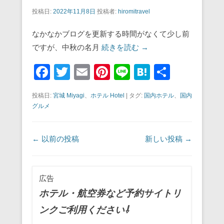
投稿日:
2022年11月8日
投稿者:
hiromitravel
なかなかブログを更新する時間がなくて少し前
ですが、中秋の名月
続きを読む →
F
T
E
Pi
Li
H
共
a
wi
m
nt
n
at
有
投稿日:
宮城 Miyagi
、
ホテル Hotel
|
タグ:
国内ホテル
、
国内
c
tt
ail
er
e
e
グルメ
e
er
e
n
b
st
a
投稿ナビゲーション
←
以前の投稿
新しい投稿
→
o
o
広告
k
ホテル・航空券など予約サイトリ
ンクご利用ください⇩