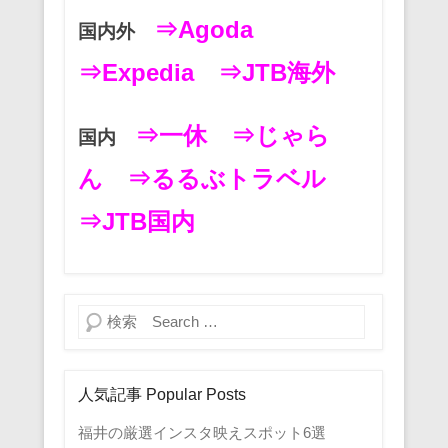
⇒Agoda
国内外
⇒Expedia
⇒JTB海外
⇒一休
⇒じゃら
国内
ん
⇒るるぶトラベル
⇒JTB国内
検索
人気記事 Popular Posts
福井の厳選インスタ映えスポット6選