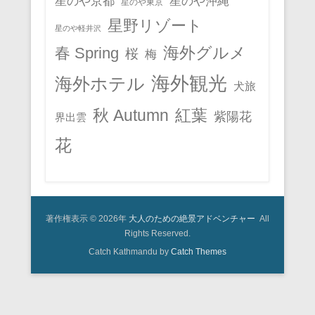
星のや京都
星のや沖縄
星のや東京
星野リゾート
星のや軽井沢
春 Spring
海外グルメ
桜
梅
海外観光
海外ホテル
犬旅
秋 Autumn
紅葉
紫陽花
界出雲
花
著作権表示 © 2026年
大人のための絶景アドベンチャー
All
Rights Reserved.
Catch Kathmandu by
Catch Themes