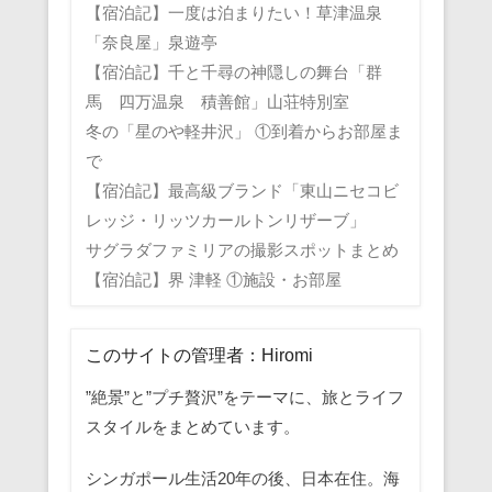
【宿泊記】一度は泊まりたい！草津温泉
「奈良屋」泉遊亭
【宿泊記】千と千尋の神隠しの舞台「群
馬 四万温泉 積善館」山荘特別室
冬の「星のや軽井沢」 ①到着からお部屋ま
で
【宿泊記】最高級ブランド「東山ニセコビ
レッジ・リッツカールトンリザーブ」
サグラダファミリアの撮影スポットまとめ
【宿泊記】界 津軽 ①施設・お部屋
このサイトの管理者：Hiromi
”絶景”と”プチ贅沢”をテーマに、旅とライフ
スタイルをまとめています。
シンガポール生活20年の後、日本在住。海