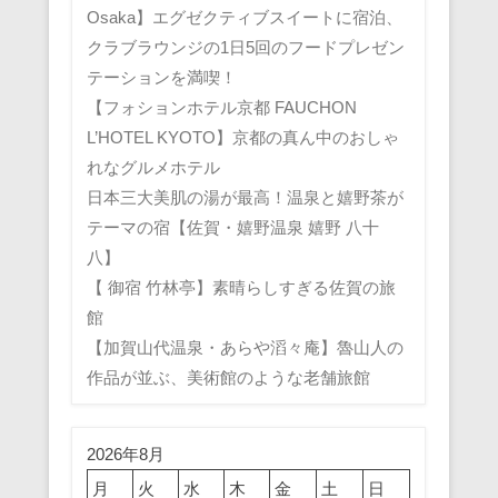
Osaka】エグゼクティブスイートに宿泊、
クラブラウンジの1日5回のフードプレゼン
テーションを満喫！
【フォションホテル京都 FAUCHON
L’HOTEL KYOTO】京都の真ん中のおしゃ
れなグルメホテル
日本三大美肌の湯が最高！温泉と嬉野茶が
テーマの宿【佐賀・嬉野温泉 嬉野 八十
八】
【 御宿 竹林亭】素晴らしすぎる佐賀の旅
館
【加賀山代温泉・あらや滔々庵】魯山人の
作品が並ぶ、美術館のような老舗旅館
2026年8月
月
火
水
木
金
土
日