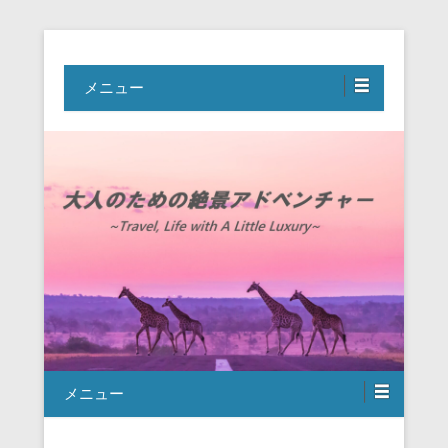
Travel, Life with A Little Luxury
大人のための絶景アドベンチャー
メニュー
メニュー