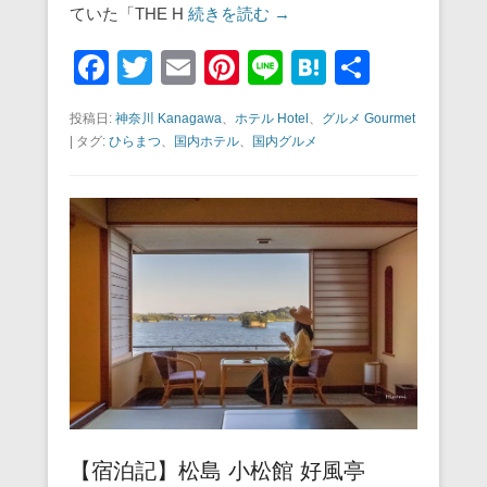
ていた「THE H
続きを読む →
F
T
E
Pi
Li
H
共
a
wi
m
nt
n
at
有
投稿日:
神奈川 Kanagawa
、
ホテル Hotel
、
グルメ Gourmet
c
tt
ail
er
e
e
|
タグ:
ひらまつ
、
国内ホテル
、
国内グルメ
e
er
e
n
b
st
a
o
o
k
【宿泊記】松島 小松館 好風亭