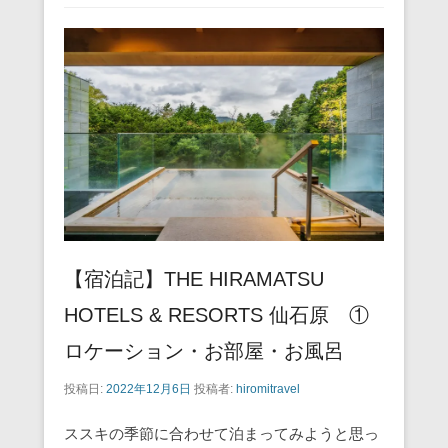
e
er
e
n
b
st
a
o
o
k
【宿泊記】THE HIRAMATSU
HOTELS & RESORTS 仙石原 ①
ロケーション・お部屋・お風呂
投稿日:
2022年12月6日
投稿者:
hiromitravel
ススキの季節に合わせて泊まってみようと思っ