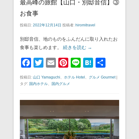
最高峰の旅館【山口・別邸音信】③
お食事
投稿日:
2022年12月14日
投稿者:
hiromitravel
別邸音信、地のものをふんだんに取り入れたお
食事も楽しめます。
続きを読む →
F
T
E
Pi
Li
H
共
a
wi
m
nt
n
at
有
投稿日:
山口 Yamaguchi
、
ホテル Hotel
、
グルメ Gourmet
|
c
tt
ail
er
e
e
タグ:
国内ホテル
、
国内グルメ
e
er
e
n
b
st
a
o
o
k