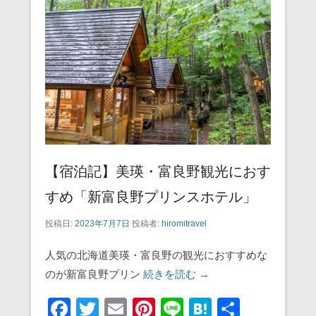
o
o
k
【宿泊記】美瑛・富良野観光におす
すめ「新富良野プリンスホテル」
投稿日:
2023年7月7日
投稿者:
hiromitravel
人気の北海道美瑛・富良野の観光におすすめな
のが新富良野プリン
続きを読む →
F
T
E
Pi
Li
H
共