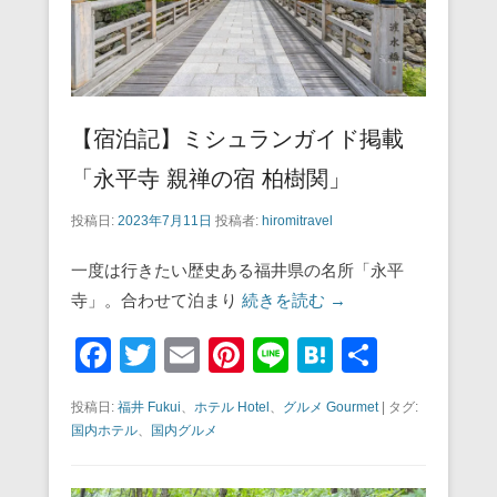
【宿泊記】ミシュランガイド掲載
「永平寺 親禅の宿 柏樹関」
投稿日:
2023年7月11日
投稿者:
hiromitravel
一度は行きたい歴史ある福井県の名所「永平
寺」。合わせて泊まり
続きを読む →
F
T
E
Pi
Li
H
共
a
wi
m
nt
n
at
有
投稿日:
福井 Fukui
、
ホテル Hotel
、
グルメ Gourmet
|
タグ:
c
tt
ail
er
e
e
国内ホテル
、
国内グルメ
e
er
e
n
b
st
a