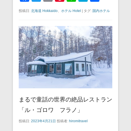
a
wi
m
nt
n
at
有
投稿日:
北海道 Hokkaido
、
ホテル Hotel
|
タグ:
国内ホテル
c
tt
ail
er
e
e
e
er
e
n
b
st
a
o
o
k
まるで童話の世界の絶品レストラン
「ル・ゴロワ フラノ」
投稿日:
2023年4月21日
投稿者:
hiromitravel