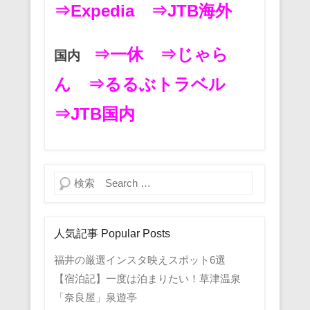
⇒Expedia
⇒JTB海外
⇒一休
⇒じゃら
国内
ん
⇒るるぶトラベル
⇒JTB国内
検索
人気記事 Popular Posts
福井の厳選インスタ映えスポット6選
【宿泊記】一度は泊まりたい！草津温泉
「奈良屋」泉遊亭