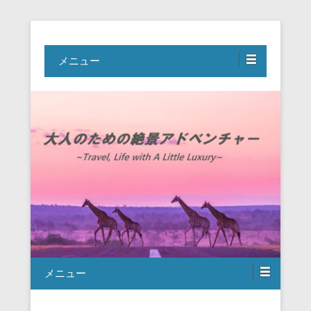
Travel, Life with A Little Luxury
大人のための絶景アドベンチャー
メニュー
メニュー