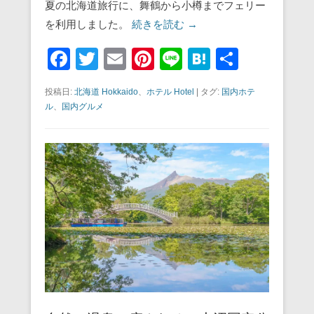
夏の北海道旅行に、舞鶴から小樽までフェリー
を利用しました。
続きを読む →
F
T
E
Pi
Li
H
共
a
wi
m
nt
n
at
有
投稿日:
北海道 Hokkaido
、
ホテル Hotel
|
タグ:
国内ホテ
c
tt
ail
er
e
e
ル
、
国内グルメ
e
er
e
n
b
st
a
o
o
k