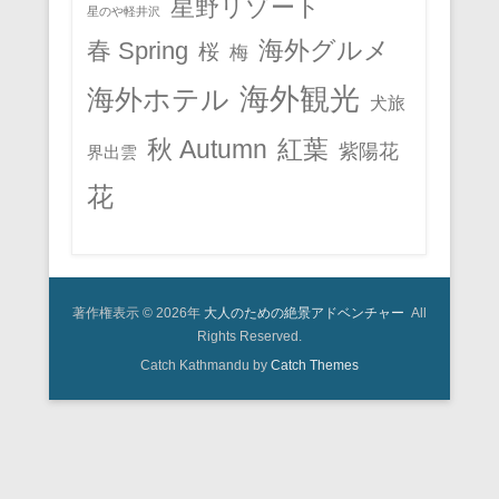
星野リゾート
星のや軽井沢
春 Spring
海外グルメ
桜
梅
海外観光
海外ホテル
犬旅
秋 Autumn
紅葉
紫陽花
界出雲
花
著作権表示 © 2026年
大人のための絶景アドベンチャー
All
Rights Reserved.
Catch Kathmandu by
Catch Themes