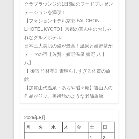
クラブラウンジの1日5回のフードプレゼン
テーションを満喫！
【フォションホテル京都 FAUCHON
L’HOTEL KYOTO】京都の真ん中のおしゃ
れなグルメホテル
日本三大美肌の湯が最高！温泉と嬉野茶が
テーマの宿【佐賀・嬉野温泉 嬉野 八十
八】
【 御宿 竹林亭】素晴らしすぎる佐賀の旅
館
【加賀山代温泉・あらや滔々庵】魯山人の
作品が並ぶ、美術館のような老舗旅館
2026年8月
月
火
水
木
金
土
日
1
2