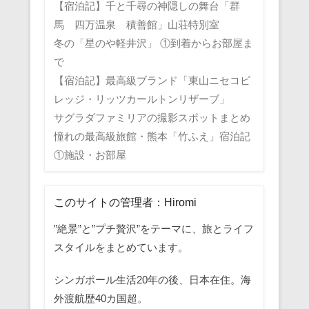
【宿泊記】千と千尋の神隠しの舞台「群
馬 四万温泉 積善館」山荘特別室
冬の「星のや軽井沢」 ①到着からお部屋ま
で
【宿泊記】最高級ブランド「東山ニセコビ
レッジ・リッツカールトンリザーブ」
サグラダファミリアの撮影スポットまとめ
憧れの最高級旅館・熊本「竹ふえ」宿泊記
①施設・お部屋
このサイトの管理者：Hiromi
”絶景”と”プチ贅沢”をテーマに、旅とライフ
スタイルをまとめています。
シンガポール生活20年の後、日本在住。海
外渡航歴40カ国超。