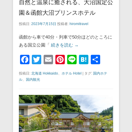
自然と温泉に癒される、大沼国定公
園＆函館大沼プリンスホテル
投稿日:
2023年7月15日
投稿者:
hiromitravel
函館から車で40分・列車で50分ほどのところに
ある国立公園「
続きを読む →
F
T
E
Pi
Li
H
共
a
wi
m
nt
n
at
有
投稿日:
北海道 Hokkaido
、
ホテル Hotel
|
タグ:
国内ホテ
c
tt
ail
er
e
e
ル
、
国内観光
e
er
e
n
b
st
a
o
o
k