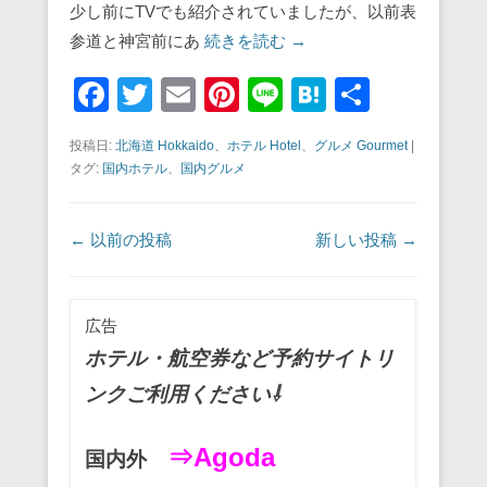
少し前にTVでも紹介されていましたが、以前表
参道と神宮前にあ
続きを読む →
F
T
E
Pi
Li
H
共
a
wi
m
nt
n
at
有
投稿日:
北海道 Hokkaido
、
ホテル Hotel
、
グルメ Gourmet
|
c
tt
ail
er
e
e
タグ:
国内ホテル
、
国内グルメ
e
er
e
n
b
st
a
投稿ナビゲーション
←
以前の投稿
新しい投稿
→
o
o
広告
k
ホテル・航空券など予約サイトリ
ンクご利用ください⇩
⇒Agoda
国内外