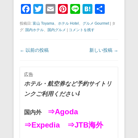
F
T
E
Pi
Li
H
共
a
wi
m
nt
n
at
有
投稿日:
富山 Toyama
、
ホテル Hotel
、
グルメ Gourmet
|
タ
c
tt
ail
er
e
e
グ:
国内ホテル
、
国内グルメ
|
コメントを残す
e
er
e
n
b
st
a
投稿ナビゲーション
←
以前の投稿
新しい投稿
→
o
o
広告
k
ホテル・航空券など予約サイトリ
ンクご利用ください⇩
⇒Agoda
国内外
⇒Expedia
⇒JTB海外