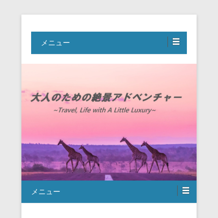
Travel, Life with A Little Luxury
大人のための絶景アドベンチャー
メニュー
メニュー