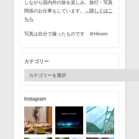
しながら国内外の旅を楽しみ、旅行・写真
関係のお仕事もしています。
→詳しくはこ
ちら
写真は自分で撮ったものです ＠Hiromi
カテゴリー
カ
テ
ゴ
リ
Instagram
ー