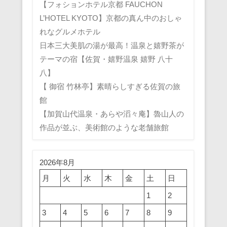
【フォションホテル京都 FAUCHON
L’HOTEL KYOTO】京都の真ん中のおしゃ
れなグルメホテル
日本三大美肌の湯が最高！温泉と嬉野茶が
テーマの宿【佐賀・嬉野温泉 嬉野 八十
八】
【 御宿 竹林亭】素晴らしすぎる佐賀の旅
館
【加賀山代温泉・あらや滔々庵】魯山人の
作品が並ぶ、美術館のような老舗旅館
2026年8月
月
火
水
木
金
土
日
1
2
3
4
5
6
7
8
9