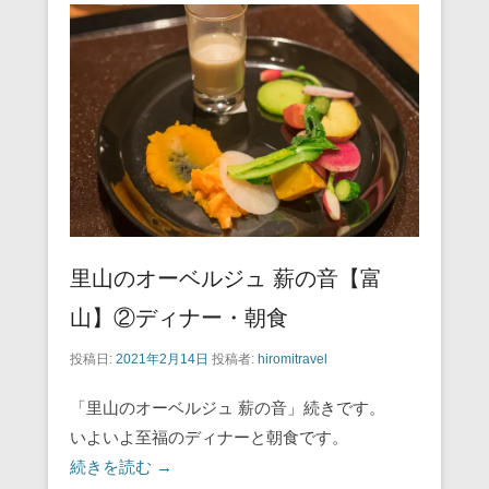
o
o
k
里山のオーベルジュ 薪の音【富
山】②ディナー・朝食
投稿日:
2021年2月14日
投稿者:
hiromitravel
「里山のオーベルジュ 薪の音」続きです。
いよいよ至福のディナーと朝食です。
続きを読む →