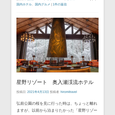
c
tt
ail
er
e
e
国内ホテル
、
国内グルメ
|
1件の返信
e
er
e
n
b
st
a
o
o
k
星野リゾート 奥入瀬渓流ホテル
投稿日:
2021年4月13日
投稿者:
hiromitravel
弘前公園の桜を見に行った時は、ちょっと離れ
ますが、以前から泊まりたかった「星野リゾー