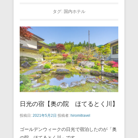
タグ:
国内ホテル
日光の宿【奥の院 ほてるとく川】
投稿日:
2021年5月2日
投稿者:
hiromitravel
ゴールデンウィークの日光で宿泊したのが「奥
の院 ほてるとく川」です。