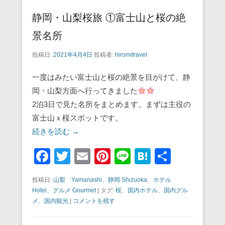
静岡・山梨桜旅 ①富士山と桜の絶
景名所
投稿日:
2021年4月4日
投稿者:
hiromitravel
一度はみたい富士山と桜の絶景を目がけて、静
岡・山梨方面へ行ってきました
2泊3日で見た名所をまとめます。まずは主役の
富士山ｘ桜スポットです。
続きを読む →
F
T
E
Pi
Li
H
共
a
wi
m
nt
n
at
有
投稿日:
山梨 Yamanashi
、
静岡 Shizuoka
、
ホテル
c
tt
ail
er
e
e
Hotel
、
グルメ Gourmet
|
タグ:
桜
、
国内ホテル
、
国内グル
e
er
e
n
メ
、
国内観光
|
コメントを残す
b
st
a