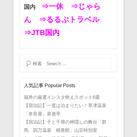
⇒一休
⇒じゃら
国内
ん
⇒るるぶトラベル
⇒JTB国内
検索
人気記事 Popular Posts
福井の厳選インスタ映えスポット6選
【宿泊記】一度は泊まりたい！草津温泉
「奈良屋」泉遊亭
【宿泊記】千と千尋の神隠しの舞台「群
馬 四万温泉 積善館」山荘特別室