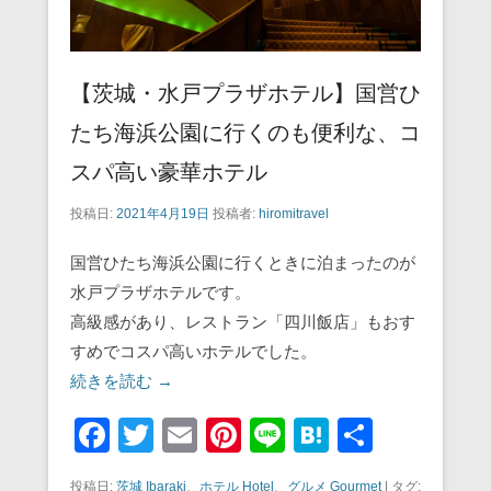
【茨城・水戸プラザホテル】国営ひ
たち海浜公園に行くのも便利な、コ
スパ高い豪華ホテル
投稿日:
2021年4月19日
投稿者:
hiromitravel
国営ひたち海浜公園に行くときに泊まったのが
水戸プラザホテルです。
高級感があり、レストラン「四川飯店」もおす
すめでコスパ高いホテルでした。
続きを読む →
F
T
E
Pi
Li
H
共
a
wi
m
nt
n
at
有
投稿日:
茨城 Ibaraki
、
ホテル Hotel
、
グルメ Gourmet
|
タグ: