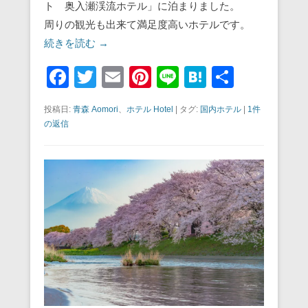
ト 奥入瀬渓流ホテル」に泊まりました。
周りの観光も出来て満足度高いホテルです。
続きを読む →
F
T
E
Pi
Li
H
共
a
wi
m
nt
n
at
有
投稿日:
青森 Aomori
、
ホテル Hotel
|
タグ:
国内ホテル
|
1件
c
tt
ail
er
e
e
の返信
e
er
e
n
b
st
a
o
o
k