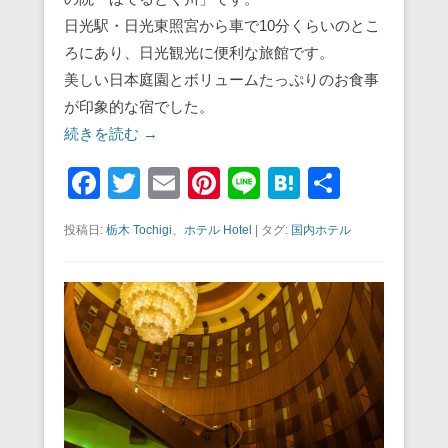
日光駅・日光東照宮から車で10分くらいのとこ
ろにあり、日光観光に便利な旅館です。
美しい日本庭園とボリュームたっぷりのお食事
が印象的な宿でした。
続きを読む →
F
T
E
Pi
Li
H
共
a
wi
m
nt
n
at
有
投稿日:
栃木 Tochigi
、
ホテル Hotel
|
タグ:
国内ホテル
c
tt
ail
er
e
e
e
er
e
n
b
st
a
o
o
k