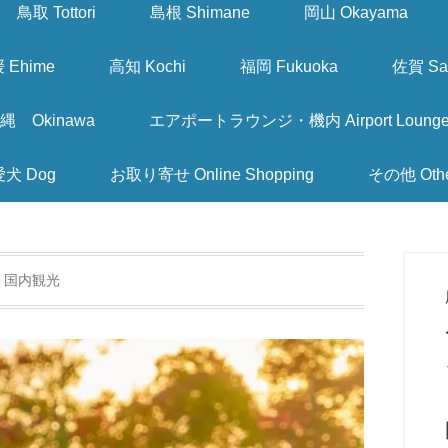
鳥取 Tottori
島根 Shimane
岡山 Okayama
 Ehime
高知 Kochi
福岡 Fukuoka
佐賀 Sa
縄 Okinawa
エアポートラウンジ・機内 Airport Lounge & I
愛犬 Dog
お取り寄せ Online Shopping
その他 Oth
:
国内観光