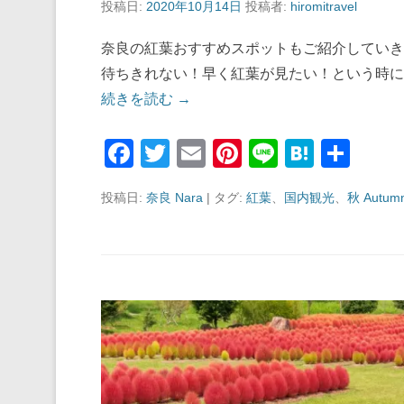
投稿日:
2020年10月14日
投稿者:
hiromitravel
奈良の紅葉おすすめスポットもご紹介していき
待ちきれない！早く紅葉が見たい！という時に
続きを読む →
F
T
E
Pi
Li
H
共
a
wi
m
nt
n
at
有
投稿日:
奈良 Nara
|
タグ:
紅葉
、
国内観光
、
秋 Autum
c
tt
ail
er
e
e
e
er
e
n
b
st
a
o
o
k