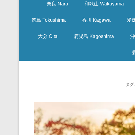
奈良 Nara
和歌山 Wakayama
徳島 Tokushima
香川 Kagawa
愛媛
大分 Oita
鹿児島 Kagoshima
沖
タグ