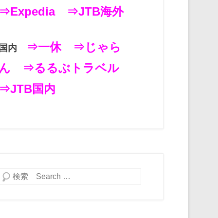
⇒Expedia
⇒JTB海外
⇒一休
⇒じゃら
国内
ん
⇒るるぶトラベル
⇒JTB国内
検索