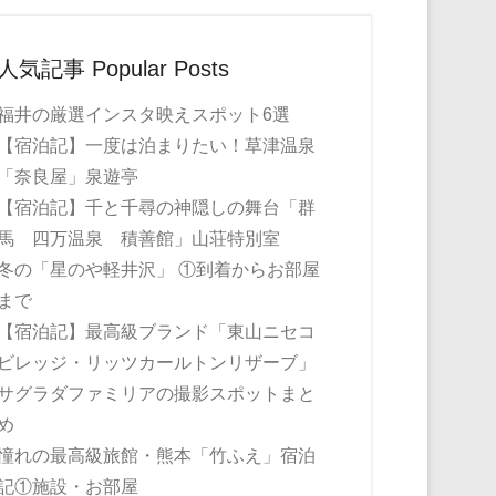
人気記事 Popular Posts
福井の厳選インスタ映えスポット6選
【宿泊記】一度は泊まりたい！草津温泉
「奈良屋」泉遊亭
【宿泊記】千と千尋の神隠しの舞台「群
馬 四万温泉 積善館」山荘特別室
冬の「星のや軽井沢」 ①到着からお部屋
まで
【宿泊記】最高級ブランド「東山ニセコ
ビレッジ・リッツカールトンリザーブ」
サグラダファミリアの撮影スポットまと
め
憧れの最高級旅館・熊本「竹ふえ」宿泊
記①施設・お部屋