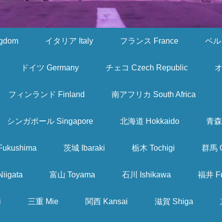
gdom
イタリア Italy
フランス France
ベルギ
ドイツ Germany
チェコ Czech Republic
オ
フィンランド Finland
南アフリカ South Africa
シンガポール Singapore
北海道 Hokkaido
青森 
ukushima
茨城 Ibaraki
栃木 Tochigi
群馬 
iigata
富山 Toyama
石川 Ishikawa
福井 Fu
i
三重 Mie
関西 Kansai
滋賀 Shiga