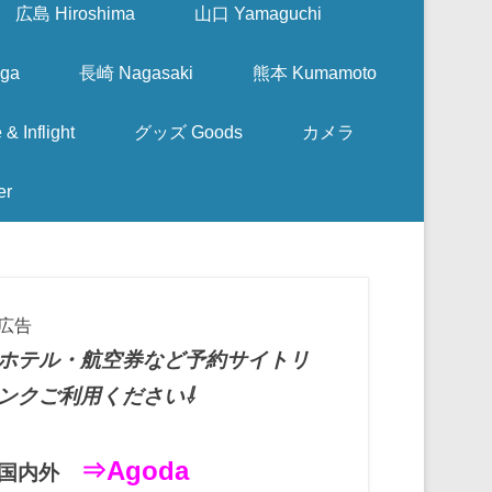
広島 Hiroshima
山口 Yamaguchi
ga
長崎 Nagasaki
熊本 Kumamoto
nflight
グッズ Goods
カメラ
er
広告
ホテル・航空券など予約サイトリ
ンクご利用ください⇩
⇒Agoda
国内外