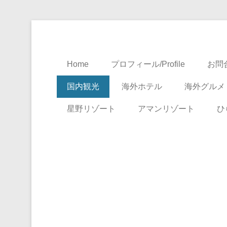
Travel, Life with A Little Luxury
大人のための絶景ア
Home
プロフィール/Profile
お問合
国内観光
海外ホテル
海外グルメ
星野リゾート
アマンリゾート
ひ