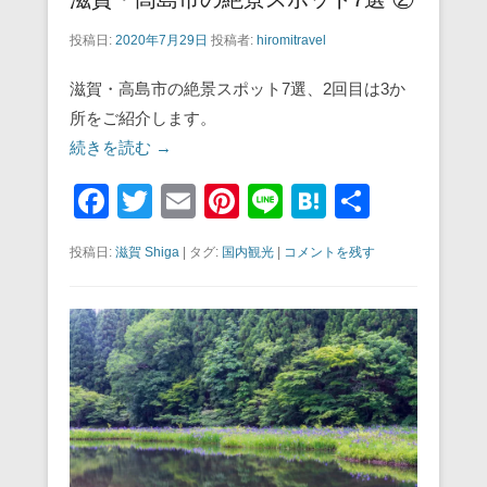
投稿日:
2020年7月29日
投稿者:
hiromitravel
滋賀・高島市の絶景スポット7選、2回目は3か
所をご紹介します。
続きを読む →
F
T
E
Pi
Li
H
共
a
wi
m
nt
n
at
有
投稿日:
滋賀 Shiga
|
タグ:
国内観光
|
コメントを残す
c
tt
ail
er
e
e
e
er
e
n
b
st
a
o
o
k