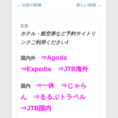
e
er
e
n
投稿ナビゲーション
←
以前の投稿
新しい投稿
→
b
st
a
o
o
広告
k
ホテル・航空券など予約サイトリ
ンクご利用ください⇩
⇒Agoda
国内外
⇒Expedia
⇒JTB海外
⇒一休
⇒じゃら
国内
ん
⇒るるぶトラベル
⇒JTB国内