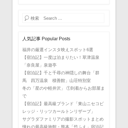
検索
人気記事 Popular Posts
福井の厳選インスタ映えスポット6選
【宿泊記】一度は泊まりたい！草津温泉
「奈良屋」泉遊亭
【宿泊記】千と千尋の神隠しの舞台「群
馬 四万温泉 積善館」山荘特別室
冬の「星のや軽井沢」 ①到着からお部屋ま
で
【宿泊記】最高級ブランド「東山ニセコビ
レッジ・リッツカールトンリザーブ」
サグラダファミリアの撮影スポットまとめ
憧れの最高級旅館・熊本「竹ふえ」宿泊記