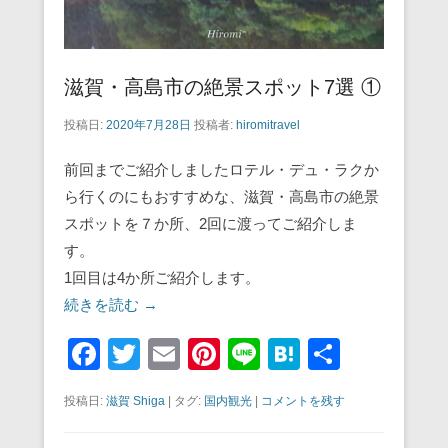
滋賀・高島市の絶景スポット7選 ①
投稿日:
2020年7月28日
投稿者:
hiromitravel
前回までご紹介しましたロテル・デュ・ラクか
ら行くのにもおすすめな、滋賀・高島市の絶景
スポットを７か所、2回に渡ってご紹介しま
す。
1回目は4か所ご紹介します。
続きを読む →
F
T
E
Pi
Li
H
共
a
wi
m
nt
n
at
有
投稿日:
滋賀 Shiga
|
タグ:
国内観光
|
コメントを残す
c
tt
ail
er
e
e