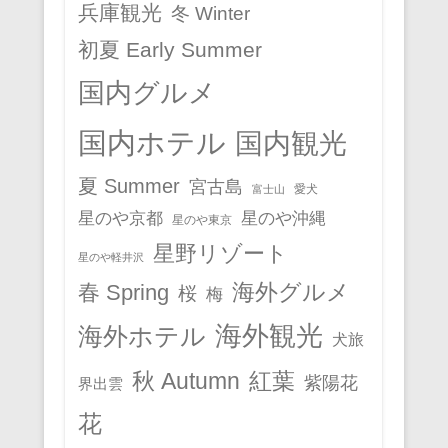
兵庫観光
冬 Winter
初夏 Early Summer
国内グルメ
国内ホテル
国内観光
夏 Summer
宮古島
愛犬
富士山
星のや京都
星のや沖縄
星のや東京
星野リゾート
星のや軽井沢
春 Spring
海外グルメ
桜
梅
海外観光
海外ホテル
犬旅
秋 Autumn
紅葉
紫陽花
界出雲
花