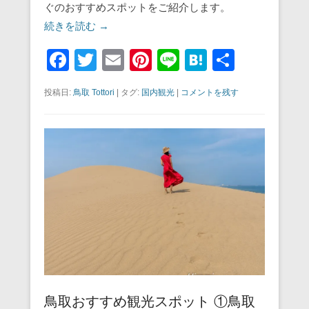
ぐのおすすめスポットをご紹介します。
続きを読む →
F
T
E
Pi
Li
H
共
a
wi
m
nt
n
at
有
投稿日:
鳥取 Tottori
|
タグ:
国内観光
|
コメントを残す
c
tt
ail
er
e
e
e
er
e
n
b
st
a
o
o
k
鳥取おすすめ観光スポット ①鳥取