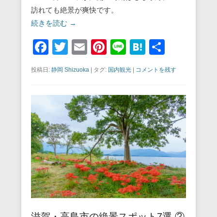
訪れても絶景が爽快です。
続きを読む →
F
T
E
Pi
Li
H
共
a
wi
m
nt
n
at
有
投稿日:
静岡 Shizuoka
|
タグ:
国内観光
|
コメントを残す
c
tt
ail
er
e
e
e
er
e
n
b
st
a
o
o
k
滋賀・高島市の絶景スポット7選 ②