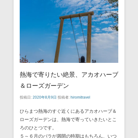
o
o
k
熱海で寄りたい絶景、アカオハーブ
＆ローズガーデン
投稿日:
2020年8月9日
投稿者:
hiromitravel
ひらまつ熱海のすぐ近くにあるアカオハーブ＆
ローズガーデンは、熱海で寄っていきたいとこ
ろのひとつです。
５～６月のバラが満開の時期はもちろん、いつ