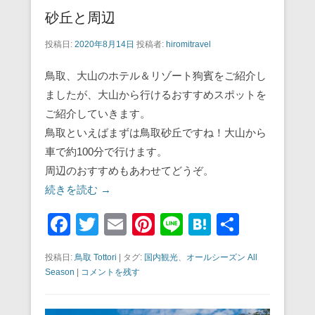
砂丘と周辺
投稿日:
2020年8月14日
投稿者:
hiromitravel
鳥取、大山のホテル＆リゾート狗賓をご紹介し
ましたが、大山から行けるおすすめスポットを
ご紹介していきます。
鳥取といえばまずは鳥取砂丘ですね！大山から
車で約100分で行けます。
周辺のおすすめもあわせてどうぞ。
続きを読む →
F
T
E
Pi
Li
H
共
a
wi
m
nt
n
at
有
投稿日:
鳥取 Tottori
|
タグ:
国内観光
、
オールシーズン All
c
tt
ail
er
e
e
Season
|
コメントを残す
e
er
e
n
b
st
a